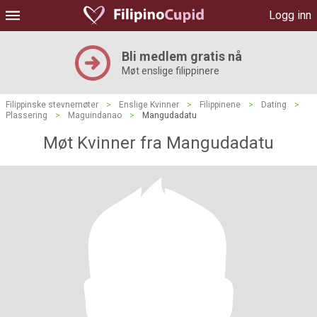
Logg inn
Bli medlem gratis nå
Møt enslige filippinere
Filippinske stevnemøter
>
Enslige Kvinner
>
Filippinene
>
Dating
>
Plassering
>
Maguindanao
>
Mangudadatu
Møt Kvinner fra Mangudadatu