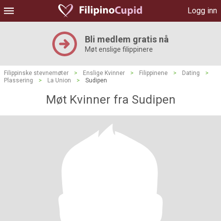
Logg inn
Bli medlem gratis nå
Møt enslige filippinere
Filippinske stevnemøter
>
Enslige Kvinner
>
Filippinene
>
Dating
>
Plassering
>
La Union
>
Sudipen
Møt Kvinner fra Sudipen