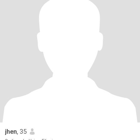
jhen
, 35