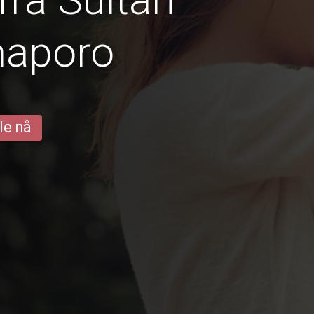
maporo
le nå