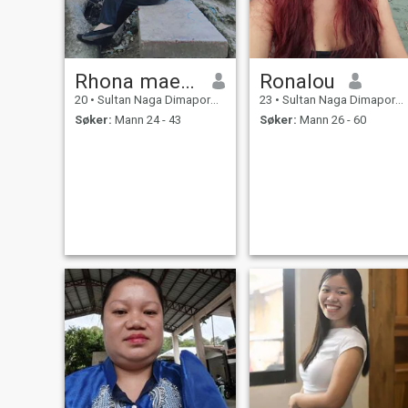
Rhona mae Q. Antipala
Ronalou
20
•
Sultan Naga Dimaporo, Lanao del Norte, Filippinene
23
•
Sultan Naga Dimaporo, Lanao del Norte, Filippinene
Søker:
Mann 24 - 43
Søker:
Mann 26 - 60