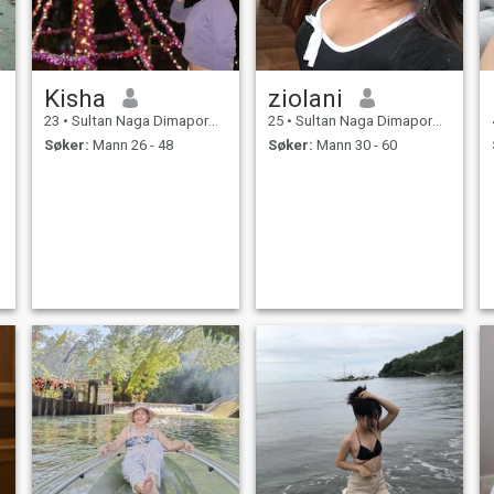
Kisha
ziolani
23
•
Sultan Naga Dimaporo, Lanao del Norte, Filippinene
25
•
Sultan Naga Dimaporo, Lanao del Norte, Filippinene
Søker:
Mann 26 - 48
Søker:
Mann 30 - 60