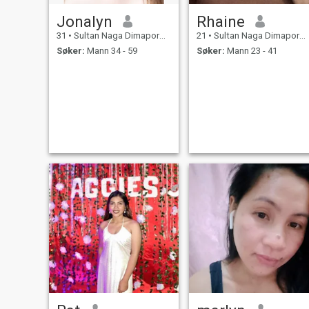
Jonalyn
Rhaine
31
•
Sultan Naga Dimaporo, Lanao del Norte, Filippinene
21
•
Sultan Naga Dimaporo, Lanao del Norte, Filippinene
Søker:
Mann 34 - 59
Søker:
Mann 23 - 41