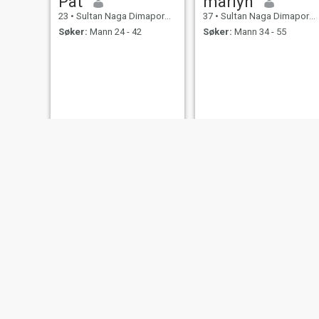
Pat
marlyn
23
•
Sultan Naga Dimaporo, Lanao del Norte, Filippinene
37
•
Sultan Naga Dimaporo, Lanao del Norte, Filippinene
Søker:
Mann 24 - 42
Søker:
Mann 34 - 55
Sainth Niña
jhamaica
20
•
Sultan Naga Dimaporo, Lanao del Norte, Filippinene
22
•
Sultan Naga Dimaporo, Lanao del Norte, Filippinene