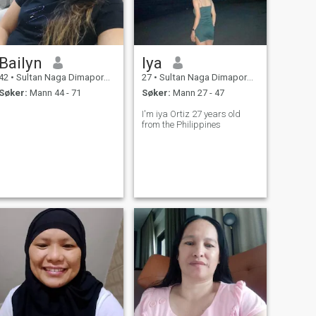
Bailyn
Iya
42
•
Sultan Naga Dimaporo, Lanao del Norte, Filippinene
27
•
Sultan Naga Dimaporo, Lanao del Norte, Filippinene
Søker:
Mann 44 - 71
Søker:
Mann 27 - 47
I'm iya Ortiz 27 years old
from the Philippines