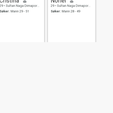
Cristina
Noriel
29
•
Sultan Naga Dimaporo, Lanao del Norte, Filippinene
29
•
Sultan Naga Dimaporo, Lanao del Norte, Filippinene
Søker:
Mann 29 - 51
Søker:
Mann 28 - 49
NESTE
Gaven grace
20
•
Sultan Naga Dimaporo, Lanao del Norte, Filippinene