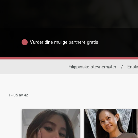
Vurder dine mulige partnere gratis
Filippinske stevnemøter
/
Ensli
1 - 35 av 42