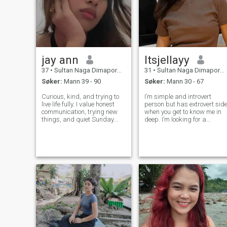
jay ann
Itsjellayy
37
•
Sultan Naga Dimaporo, Lanao del Norte, Filippinene
31
•
Sultan Naga Dimaporo, Lanao del Norte, Filippinene
Søker:
Mann 39 - 90
Søker:
Mann 30 - 67
Curious, kind, and trying to
I’m simple and introvert
live life fully. I value honest
person but has extrovert sid
communication, trying new
when you get to know me in
things, and quiet Sunday
deep. I’m looking for a
mornings. Hoping to meet
serious relationship that
someone warm-hearted to
someone I can grow with an
share real conversations and
build a life together and I
adventures with."
believe love should be kind
and real and loyalty.