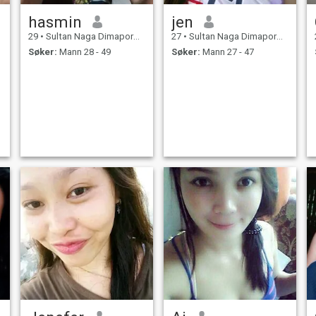
hasmin
jen
29
•
Sultan Naga Dimaporo, Lanao del Norte, Filippinene
27
•
Sultan Naga Dimaporo, Lanao del Norte, Filippinene
Søker:
Mann 28 - 49
Søker:
Mann 27 - 47