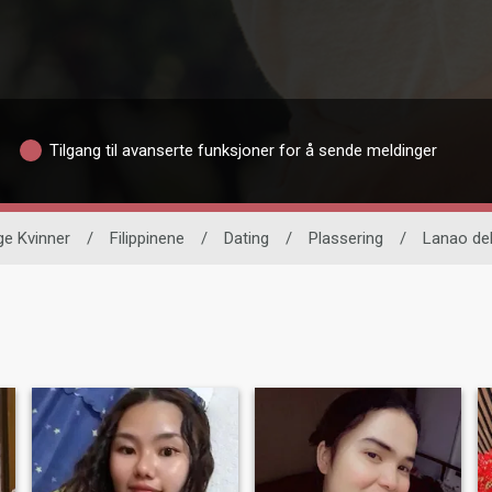
Tilgang til avanserte funksjoner for å sende meldinger
ge Kvinner
/
Filippinene
/
Dating
/
Plassering
/
Lanao del