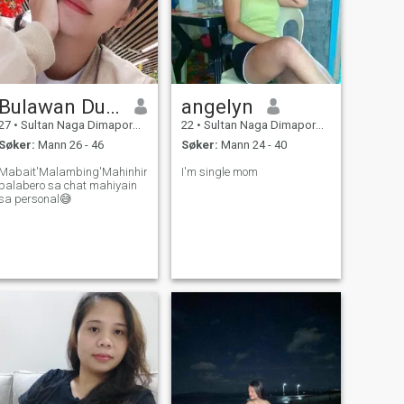
Bulawan Dudia
angelyn
27
•
Sultan Naga Dimaporo, Lanao del Norte, Filippinene
22
•
Sultan Naga Dimaporo, Lanao del Norte, Filippinene
Søker:
Mann 26 - 46
Søker:
Mann 24 - 40
Mabait'Malambing'Mahinhin'
I'm single mom
palabero sa chat mahiyain
sa personal😅