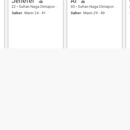
Jenefer
Ai
22
•
Sultan Naga Dimaporo, Lanao del Norte, Filippinene
30
•
Sultan Naga Dimaporo, Lanao del Norte, Filippinene
Søker:
Mann 24 - 41
Søker:
Mann 29 - 49
Emeily
Junalyn
38
•
Sultan Naga Dimaporo, Lanao del Norte, Filippinene
28
•
Sultan Naga Dimaporo, Lanao del Norte, Filippinene