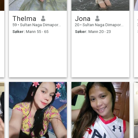
Thelma
Jona
59
•
Sultan Naga Dimaporo, Lanao del Norte, Filippinene
20
•
Sultan Naga Dimaporo, Lanao del Norte, Filippinene
Søker:
Mann 55 - 65
Søker:
Mann 20 - 23