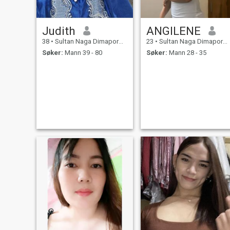
Judith
ANGILENE
38
•
Sultan Naga Dimaporo, Lanao del Norte, Filippinene
23
•
Sultan Naga Dimaporo, Lanao del Norte, Filippinene
Søker:
Mann 39 - 80
Søker:
Mann 28 - 35