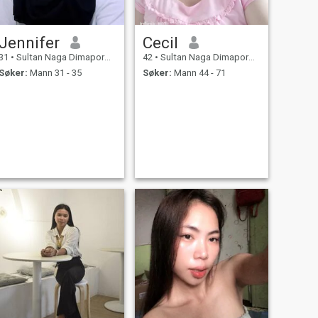
Jennifer
Cecil
31
•
Sultan Naga Dimaporo, Lanao del Norte, Filippinene
42
•
Sultan Naga Dimaporo, Lanao del Norte, Filippinene
Søker:
Mann 31 - 35
Søker:
Mann 44 - 71