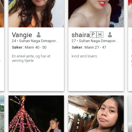
Vangie
shaira🇵🇭
24
•
Sultan Naga Dimaporo, Lanao del Norte, Filippinene
27
•
Sultan Naga Dimaporo, Lanao del Norte, Filippinene
Søker:
Mann 40 - 50
Søker:
Mann 27 - 47
En enkel jente, og har et
kind and lovers
e
vennlig hjerte
d