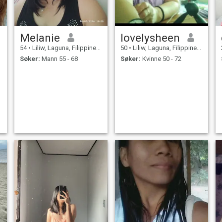
Melanie
lovelysheen
g
54
•
Liliw, Laguna, Filippinene
50
•
Liliw, Laguna, Filippinene
Søker:
Mann 55 - 68
Søker:
Kvinne 50 - 72


n