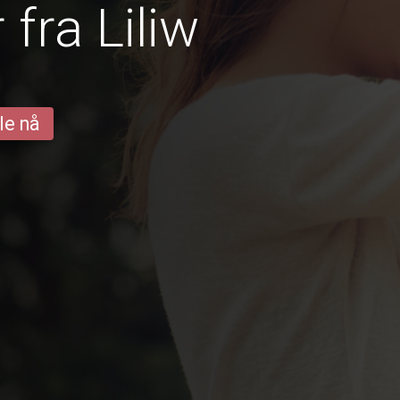
fra Liliw
le nå