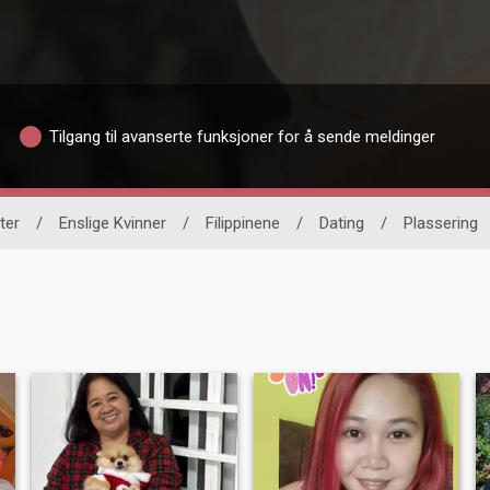
Tilgang til avanserte funksjoner for å sende meldinger
ter
/
Enslige Kvinner
/
Filippinene
/
Dating
/
Plassering