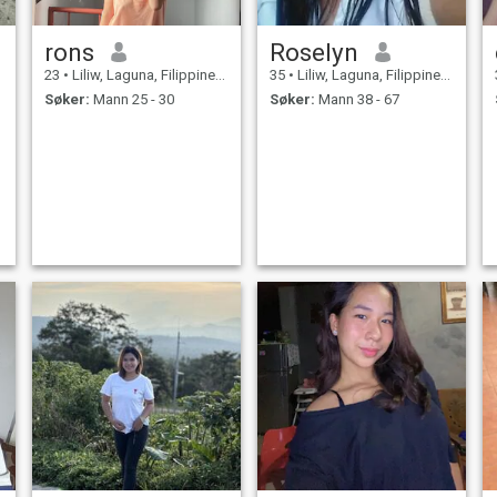
)
rons
Roselyn
23
•
Liliw, Laguna, Filippinene
35
•
Liliw, Laguna, Filippinene
Søker:
Mann 25 - 30
Søker:
Mann 38 - 67