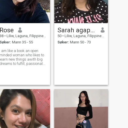
Rose
Sarah agapay mesinas
38
•
Liliw, Laguna, Filippinene
50
•
Liliw, Laguna, Filippinene
Søker:
Mann 35 - 55
Søker:
Mann 50 - 73
I am like a book an open
minded woman who likes to
learn new things awith big
dreams to fulfill, passionate
and responsible, I like to
have a healthy lifestyle, I do
not set limits in my life since
everything I set my mind to I
want to fulfill it, I