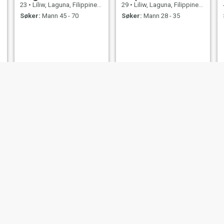
23
•
Liliw, Laguna, Filippinene
29
•
Liliw, Laguna, Filippinene
Søker:
Mann 45 - 70
Søker:
Mann 28 - 35
issa
Gia
56
•
Liliw, Laguna, Filippinene
42
•
Liliw, Laguna, Filippinene