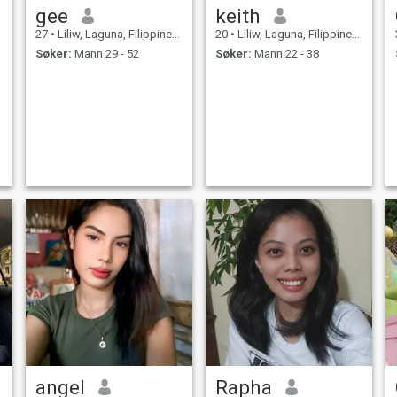
gee
keith
27
•
Liliw, Laguna, Filippinene
20
•
Liliw, Laguna, Filippinene
Søker:
Mann 29 - 52
Søker:
Mann 22 - 38
angel
Rapha