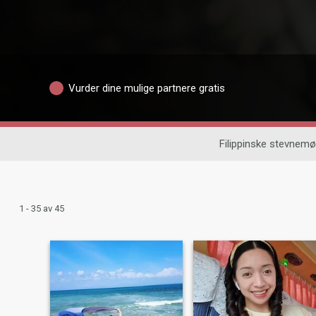
Vurder dine mulige partnere gratis
Filippinske stevnemø
1 - 35 av 45