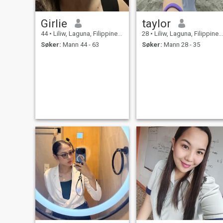
også spille gitar (bare litt 😅
jeg elsker musikk så mye😍
Girlie
taylor
44
•
Liliw, Laguna, Filippinene
28
•
Liliw, Laguna, Filippinene
Søker:
Mann 44 - 63
Søker:
Mann 28 - 35