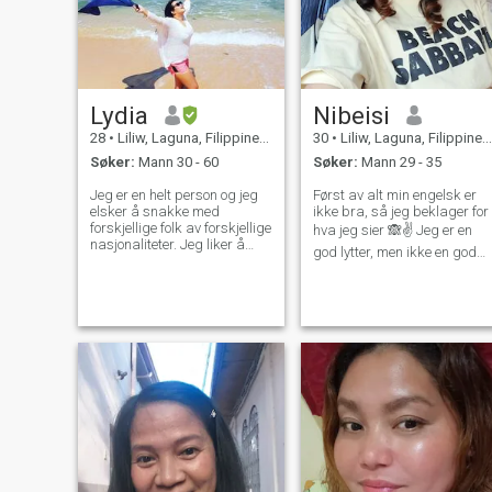
Lydia
Nibeisi
28
•
Liliw, Laguna, Filippinene
30
•
Liliw, Laguna, Filippinene
Søker:
Mann 30 - 60
Søker:
Mann 29 - 35
Jeg er en helt person og jeg
Først av alt min engelsk er
elsker å snakke med
ikke bra, så jeg beklager for
forskjellige folk av forskjellige
hva jeg sier 🙈✌ Jeg er en
nasjonaliteter. Jeg liker å
god lytter, men ikke en god
lære om ulike kulturer. Jeg
høyttaler.. Jeg foretrekker å
håper jeg kan gi noen glede
lytte over å snakke.. 🤔 jeg
til noens liv ved å ha det gøy
har ikke noen profesjonell
og avslappet samtaler og
erfaring, beslag eller
dele felles interesser,
kompetanse.. Men jeg kan
opplevelser og min sans for
forsikre deg om at jeg prøver
humor. Jeg er åpen og elsker
å gjøre mitt beste på det jeg
å lære nye ting og er alltid
er pålagt å gjøre.. Eller hva
glad for å utvide horisonten
kan jeg gjøre.. 🤔 jeg har
min ved å bli kjent med ulike
besluttsomhet 💪 Jeg er bare
typer mennesker.
en enkel jente.. Ydmyk og ned
til jorden. Jeg vokste opp i
fjellene i Sør-Filippinene, og
det er derfor jeg ikke har