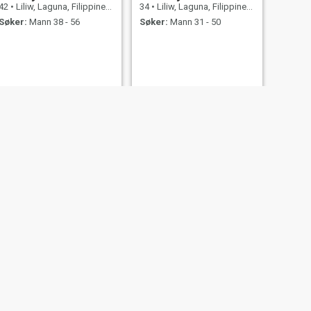
42
•
Liliw, Laguna, Filippinene
34
•
Liliw, Laguna, Filippinene
Søker:
Mann 38 - 56
Søker:
Mann 31 - 50
NESTE
zet
48
•
Liliw, Laguna, Filippinene