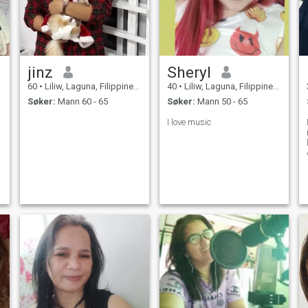
jinz
Sheryl
60
•
Liliw, Laguna, Filippinene
40
•
Liliw, Laguna, Filippinene
Søker:
Mann 60 - 65
Søker:
Mann 50 - 65
I love music