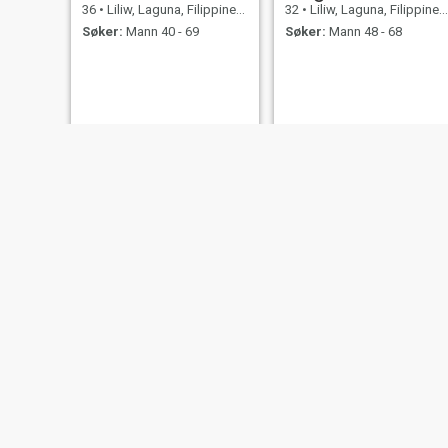
36
•
Liliw, Laguna, Filippinene
32
•
Liliw, Laguna, Filippinene
Søker:
Mann 40 - 69
Søker:
Mann 48 - 68
thara
Angelica
39
•
Liliw, Laguna, Filippinene
34
•
Liliw, Laguna, Filippinene