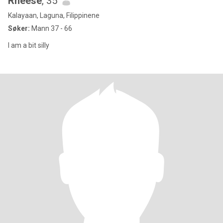
Rheese
, 35
Kalayaan, Laguna, Filippinene
Søker:
Mann 37 - 66
I am a bit silly