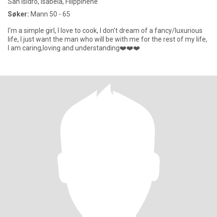
San Isidro, Isabela, Filippinene
Søker:
Mann 50 - 65
I'm a simple girl, I love to cook, I don't dream of a fancy/luxurious
life, I just want the man who will be with me for the rest of my life,
I am caring,loving and understanding❤️❤️❤️