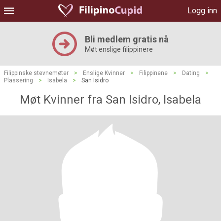
Logg inn
Bli medlem gratis nå
Møt enslige filippinere
Filippinske stevnemøter
>
Enslige Kvinner
>
Filippinene
>
Dating
>
Plassering
>
Isabela
>
San Isidro
Møt Kvinner fra San Isidro, Isabela