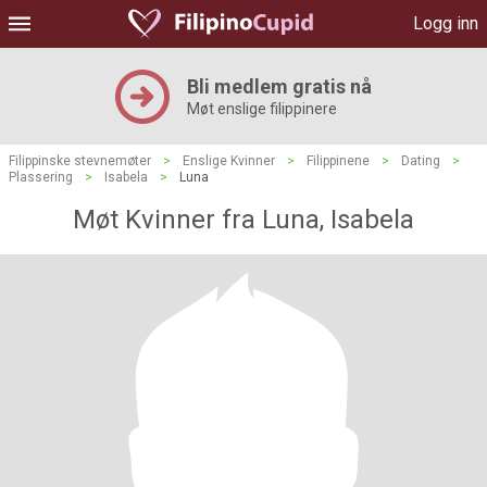
Logg inn
Bli medlem gratis nå
Møt enslige filippinere
Filippinske stevnemøter
>
Enslige Kvinner
>
Filippinene
>
Dating
>
Plassering
>
Isabela
>
Luna
Møt Kvinner fra Luna, Isabela