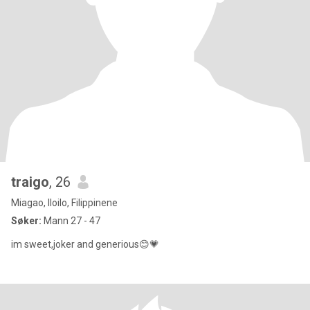
traigo
, 26
Miagao, Iloilo, Filippinene
Søker:
Mann 27 - 47
im sweet,joker and generious😊💗