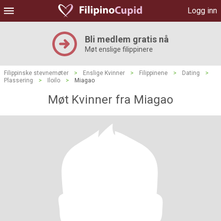
Logg inn
Bli medlem gratis nå
Møt enslige filippinere
Filippinske stevnemøter
>
Enslige Kvinner
>
Filippinene
>
Dating
>
Plassering
>
Iloilo
>
Miagao
Møt Kvinner fra Miagao