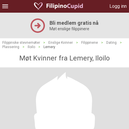
Logg inn
Bli medlem gratis nå
Møt enslige filippinere
Filippinske stevnemøter
>
Enslige Kvinner
>
Filippinene
>
Dating
>
Plassering
>
Iloilo
>
Lemery
Møt Kvinner fra Lemery, Iloilo