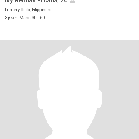
Ivy Benban Elicana
, 24
Lemery, Iloilo, Filippinene
Søker:
Mann 30 - 60