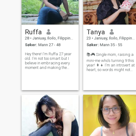
Ruffa
Tanya
28
•
Janiuay, Iloilo, Filippinene
23
•
Janiuay, Iloilo, Filippinene
Søker:
Mann 27 - 48
Søker:
Mann 35 - 55
Hey there! I'm Ruffa 27 year
📚🎮 Single mom, raising a
old. I'm not too smart but I
mini-me who's turning 9 this
believe in embracing every
year! 👩‍👧 I'm an introvert at
moment and making the
heart, so words might not
most out of every opportunity
always come easily, but I'm
that comes my way. I'm
always up for a good book o
clingy,sweet and always
a thrilling online game. ✨
seeing the glass half full and
Patience is my superpower. I
finding joy in the simple
believe in understa
pleasure