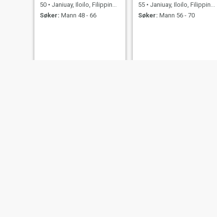
50
•
Janiuay, Iloilo, Filippinene
55
•
Janiuay, Iloilo, Filippinene
Søker:
Mann 48 - 66
Søker:
Mann 56 - 70
Meyn
Elizabeth
36
•
Janiuay, Iloilo, Filippinene
20
•
Janiuay, Iloilo, Filippinene