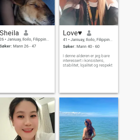
Sheila
Love♥️
26
•
Janiuay, Iloilo, Filippinene
41
•
Janiuay, Iloilo, Filippinene
Søker:
Mann 26 - 47
Søker:
Mann 40 - 60
I denne alderen er jeg bare
interessert i konsistens,
stabilitet, lojalitet og respekt