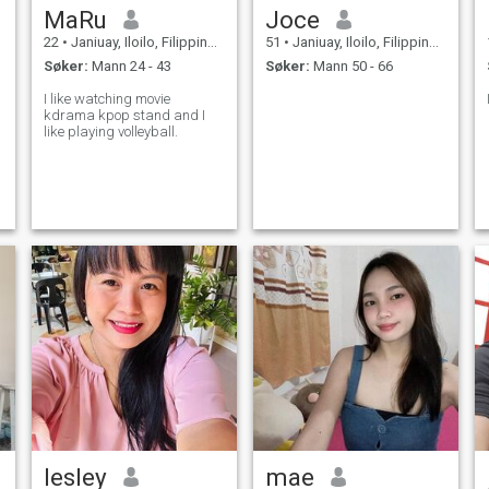
MaRu
Joce
22
•
Janiuay, Iloilo, Filippinene
51
•
Janiuay, Iloilo, Filippinene
Søker:
Mann 24 - 43
Søker:
Mann 50 - 66
I like watching movie
kdrama kpop stand and I
like playing volleyball.
lesley
mae