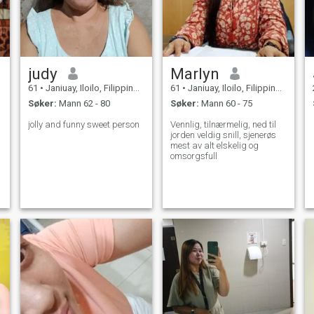
judy
Marlyn
61
•
Janiuay, Iloilo, Filippinene
61
•
Janiuay, Iloilo, Filippinene
Søker:
Mann 62 - 80
Søker:
Mann 60 - 75
jolly and funny sweet person
Vennlig, tilnærmelig, ned til
jorden veldig snill, sjenerøs
mest av alt elskelig og
omsorgsfull
r