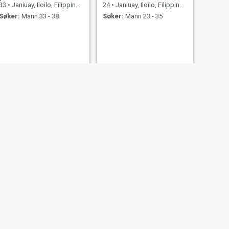
33
•
Janiuay, Iloilo, Filippinene
24
•
Janiuay, Iloilo, Filippinene
Søker:
Mann 33 - 38
Søker:
Mann 23 - 35
NESTE
Jenelyn Adolacion
48
•
Janiuay, Iloilo, Filippinene