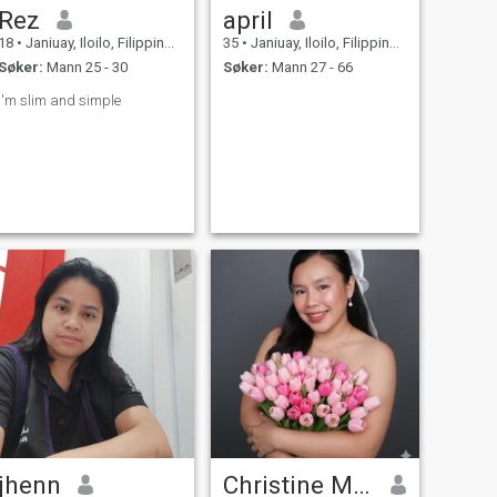
Rez
april
18
•
Janiuay, Iloilo, Filippinene
35
•
Janiuay, Iloilo, Filippinene
Søker:
Mann 25 - 30
Søker:
Mann 27 - 66
I'm slim and simple
jhenn
Christine Mae