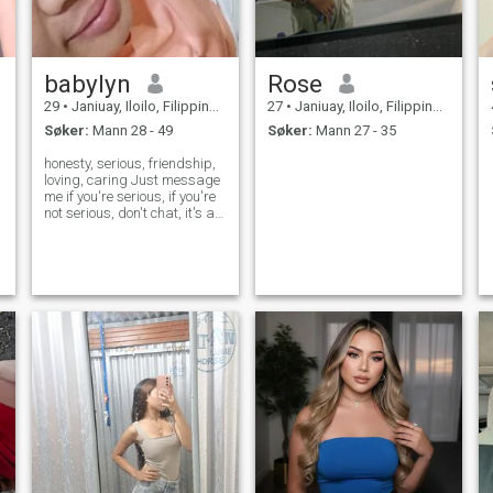
babylyn
Rose
29
•
Janiuay, Iloilo, Filippinene
27
•
Janiuay, Iloilo, Filippinene
Søker:
Mann 28 - 49
Søker:
Mann 27 - 35
honesty, serious, friendship,
loving, caring Just message
me if you're serious, if you're
not serious, don't chat, it's a
waste of time, okay❤️👊