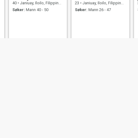
40
•
Janiuay, Iloilo, Filippinene
23
•
Janiuay, Iloilo, Filippinene
Søker:
Mann 40 - 50
Søker:
Mann 26 - 47
Grace
belle
42
•
Janiuay, Iloilo, Filippinene
42
•
Janiuay, Iloilo, Filippinene