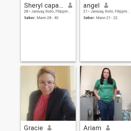
Sheryl capada
angel
28
•
Janiuay, Iloilo, Filippinene
21
•
Janiuay, Iloilo, Filippinene
Søker:
Mann 28 - 40
Søker:
Mann 21 - 22
Gracie
Ariam