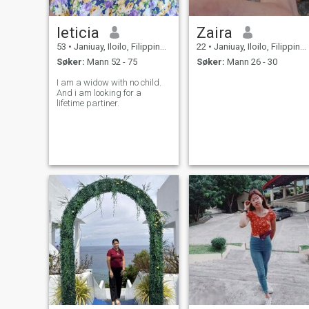
leticia
Zaira
53
•
Janiuay, Iloilo, Filippinene
22
•
Janiuay, Iloilo, Filippinene
Søker:
Mann 52 - 75
Søker:
Mann 26 - 30
I am a widow with no child.
And i am looking for a
lifetime partiner.