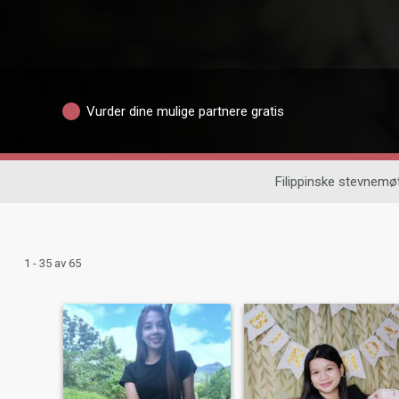
Vurder dine mulige partnere gratis
Filippinske stevnemø
1 - 35 av 65