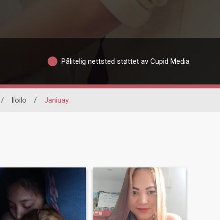
Pålitelig nettsted støttet av Cupid Media
/
Iloilo
/
Janiuay