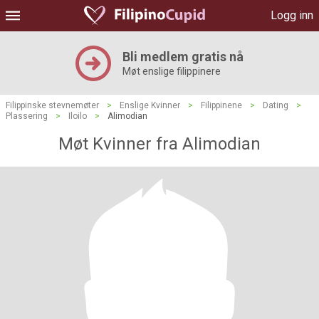
Logg inn
Bli medlem gratis nå
Møt enslige filippinere
Filippinske stevnemøter
>
Enslige Kvinner
>
Filippinene
>
Dating
>
Plassering
>
Iloilo
>
Alimodian
Møt Kvinner fra Alimodian