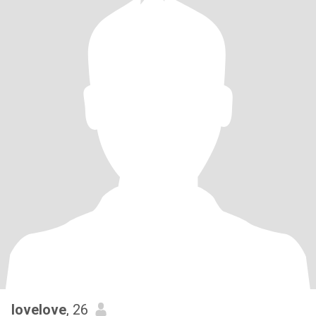
lovelove
, 26