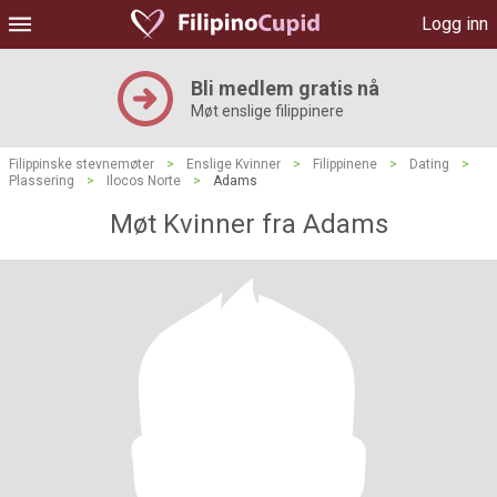
Logg inn
Bli medlem gratis nå
Møt enslige filippinere
Filippinske stevnemøter
>
Enslige Kvinner
>
Filippinene
>
Dating
>
Plassering
>
Ilocos Norte
>
Adams
Møt Kvinner fra Adams