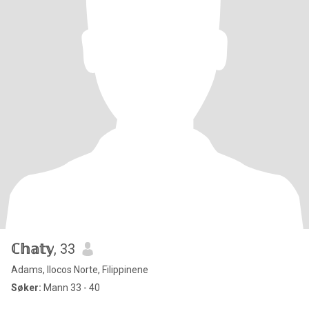
ℂ𝕙𝕒𝕥𝕪
, 33
Adams, Ilocos Norte, Filippinene
Søker:
Mann 33 - 40