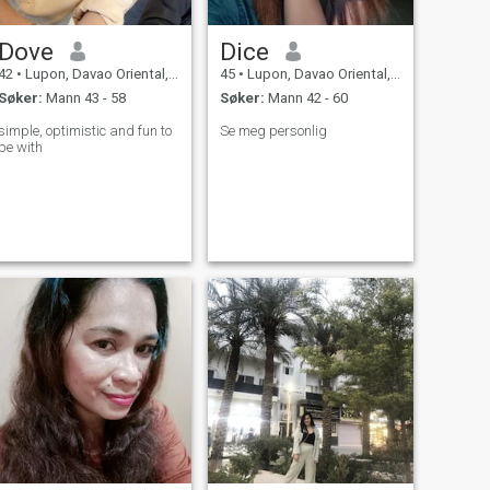
Dove
Dice
42
•
Lupon, Davao Oriental, Filippinene
45
•
Lupon, Davao Oriental, Filippinene
Søker:
Mann 43 - 58
Søker:
Mann 42 - 60
simple, optimistic and fun to
Se meg personlig
be with