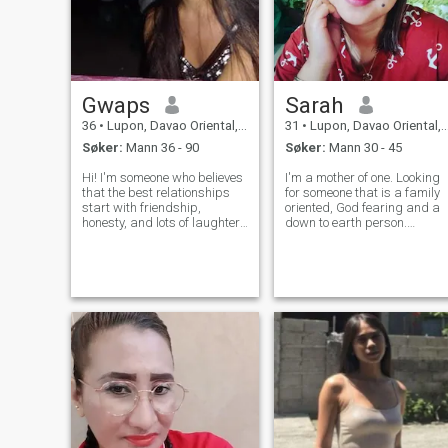
Gwaps
Sarah
36
•
Lupon, Davao Oriental, Filippinene
31
•
Lupon, Davao Oriental, Filippinene
Søker:
Mann 36 - 90
Søker:
Mann 30 - 45
Hi! I'm someone who believes
I'm a mother of one. Looking
that the best relationships
for someone that is a family
start with friendship,
oriented, God fearing and a
honesty, and lots of laughter.
down to earth person.
I'm kind, caring, and enjoy
Someone that i can be a
meaningful conversations as
church buddy. Someone that
much as spontaneous
can handle my mood swings
adventures. In my free time, I
🤭 I would really appreciate
love trying new foods,
someone that is respectful
listening
especia