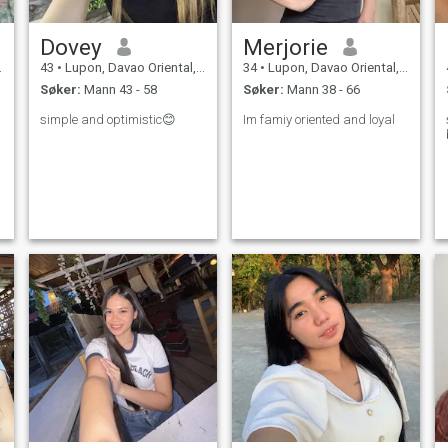
Dovey
Merjorie
43
•
Lupon, Davao Oriental, Filippinene
34
•
Lupon, Davao Oriental, Filippinene
Søker:
Mann 43 - 58
Søker:
Mann 38 - 66
simple and optimistic😊
Im famiy oriented and loyal