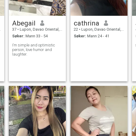
Abegail
cathrina
37
•
Lupon, Davao Oriental, Filippinene
22
•
Lupon, Davao Oriental, Filippinene
Søker:
Mann 33 - 54
Søker:
Mann 24 - 41
I’m simple and optimistic
person, love humor and
laughter.