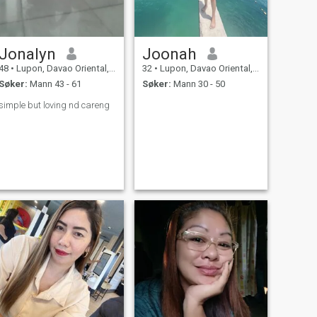
Jonalyn
Joonah
48
•
Lupon, Davao Oriental, Filippinene
32
•
Lupon, Davao Oriental, Filippinene
Søker:
Mann 43 - 61
Søker:
Mann 30 - 50
simple but loving nd careng