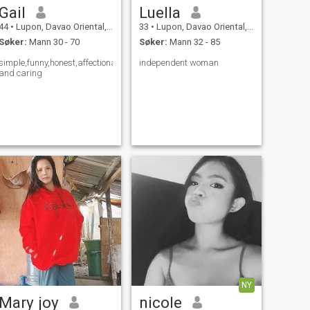
Gail
Luella
44
•
Lupon, Davao Oriental, Filippinene
33
•
Lupon, Davao Oriental, Filippinene
Søker:
Mann 30 - 70
Søker:
Mann 32 - 85
simple,funny,honest,affectionate
independent woman
and caring
NY
Mary joy
nicole