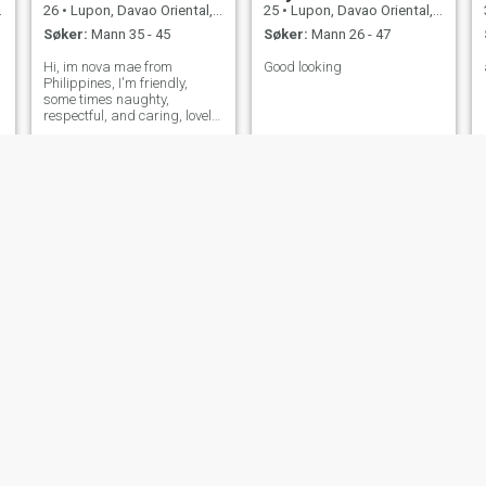
26
•
Lupon, Davao Oriental, Filippinene
25
•
Lupon, Davao Oriental, Filippinene
Søker:
Mann 35 - 45
Søker:
Mann 26 - 47
Hi, im nova mae from
Good looking
Philippines, I'm friendly,
some times naughty,
respectful, and caring, lovely
person, and also not
materialistic.
mariz
Shirley Mirabel
40
•
Lupon, Davao Oriental, Filippinene
44
•
Lupon, Davao Oriental, Filippinene