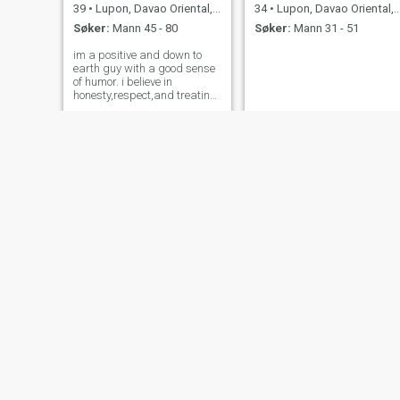
39
•
Lupon, Davao Oriental, Filippinene
34
•
Lupon, Davao Oriental, Filippinene
Søker:
Mann 45 - 80
Søker:
Mann 31 - 51
im a positive and down to
earth guy with a good sense
of humor. i believe in
honesty,respect,and treating
people well. looking for a
genuine connection that could
grow into something special.
Mia
Trisha
20
•
Lupon, Davao Oriental, Filippinene
20
•
Lupon, Davao Oriental, Filippinene