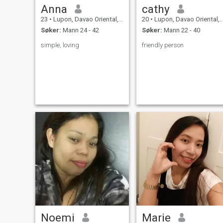
Anna
cathy
23
•
Lupon, Davao Oriental, Filippinene
20
•
Lupon, Davao Oriental, Filippinene
Søker:
Mann 24 - 42
Søker:
Mann 22 - 40
simple, loving
friendly person
Noemi
Marie