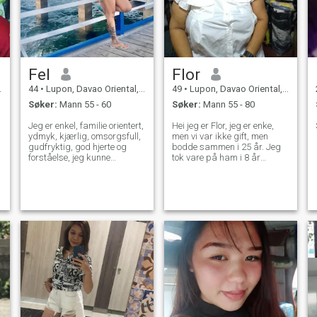
Fel
Flor
44
•
Lupon, Davao Oriental, Filippinene
49
•
Lupon, Davao Oriental, Filippinene
Søker:
Mann 55 - 60
Søker:
Mann 55 - 80
Jeg er enkel, familie orientert,
Hei jeg er Flor, jeg er enke,
ydmyk, kjærlig, omsorgsfull,
men vi var ikke gift, men
gudfryktig, god hjerte og
bodde sammen i 25 år. Jeg
forståelse, jeg kunne
tok vare på ham i 8 år
behandle min mann som en
sengeliggende han døde mer
konge. En en-mann-kvinne. -
enn et år nå. Vi har ikke
Hva er det med deg? Jeg
barn. Jeg er klar over at jeg
elsker å lage mat og bake og
ikke er attraktiv som andre
noen ganger hagearbeid og
kvinner på dette nettstedet,
motorsykkel riding Hvis du
men jeg håper å finne noen
ikke liker tatovering hoppe
som ikke vil dømme meg på
over profilen min. Takk Jeg er
grunn av utseendet mitt, men
ikke et PREMIUM-medlem så
av hvem jeg er som person.
jeg kan ikke se eller lese
Jeg liker å lage mat, jeg er
meldingen din. - Beklager. -
omsorgsfull og trofast.
Ja, det gjør jeg. - Det gjør jeg
ikke.