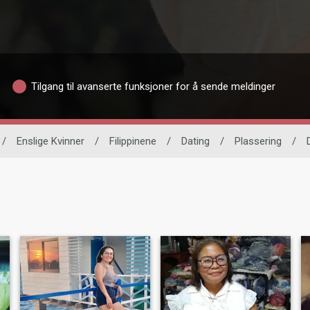
Tilgang til avanserte funksjoner for å sende meldinger
/
Enslige Kvinner
/
Filippinene
/
Dating
/
Plassering
/