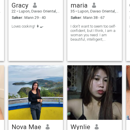
Gracy
maria
22
•
Lupon, Davao Oriental, Filippinene
35
•
Lupon, Davao Oriental, Filippinene
Søker:
Mann 29 - 40
Søker:
Mann 38 - 67
Loves cooking! 👩‍🍳
I don't want to seem too self-
confident, but I think, I am a
woman you need. I am
beautiful, intelligent,
educated, sporty, open-
minded and have a good
sense of humour. I have a
gentle character and a kind
heart. I am looking for a man,
husband, and
Nova Mae
Wynlie