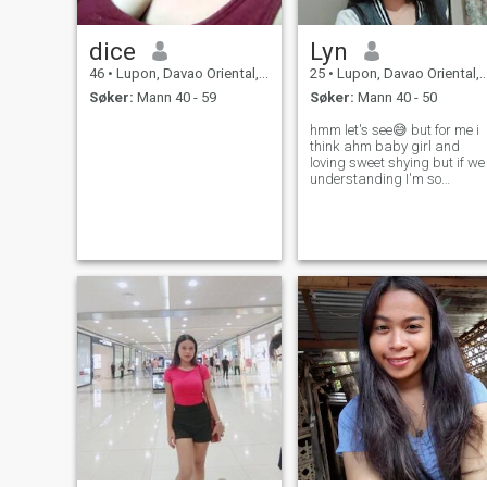
dice
Lyn
46
•
Lupon, Davao Oriental, Filippinene
25
•
Lupon, Davao Oriental, Filippinene
Søker:
Mann 40 - 59
Søker:
Mann 40 - 50
hmm let's see😅 but for me i
think ahm baby girl and
loving sweet shying but if we
understanding I'm so
talkative 😅🤣 u can
message me in