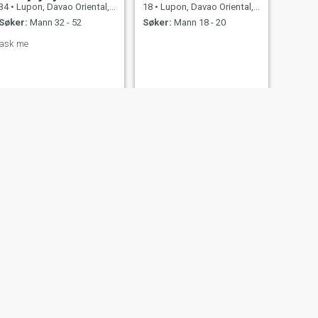
34
•
Lupon, Davao Oriental, Filippinene
18
•
Lupon, Davao Oriental, Filippinene
Søker:
Mann 32 - 52
Søker:
Mann 18 - 20
ask me
NESTE
Lovely Grace
21
•
Lupon, Davao Oriental, Filippinene