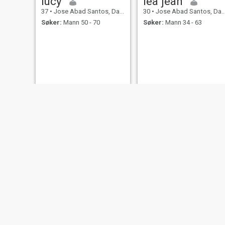
lucy
lea jean
37
•
Jose Abad Santos, Davao del Sur, Filippinene
30
•
Jose Abad Santos, Davao del Sur, Filippinene
Søker:
Mann 50 - 70
Søker:
Mann 34 - 63
Joy
Marjie linando
32
•
Jose Abad Santos, Davao del Sur, Filippinene
32
•
Jose Abad Santos, Davao del Sur, Filippinene