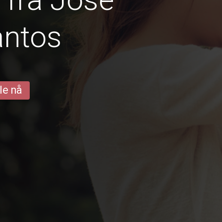
antos
le nå