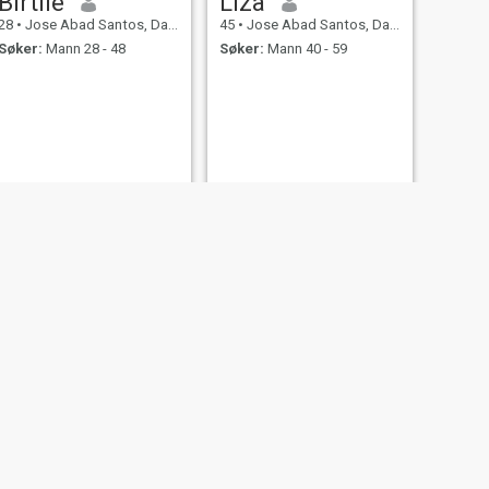
Birtlie
Liza
28
•
Jose Abad Santos, Davao del Sur, Filippinene
45
•
Jose Abad Santos, Davao del Sur, Filippinene
Søker:
Mann 28 - 48
Søker:
Mann 40 - 59
NESTE
Roa
22
•
Jose Abad Santos, Davao del Sur, Filippinene