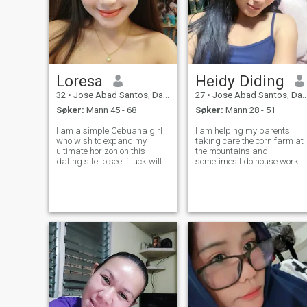
Loresa
Heidy Diding
32
•
Jose Abad Santos, Davao del Sur, Filippinene
27
•
Jose Abad Santos, Davao del Sur, Filippinene
Søker:
Mann 45 - 68
Søker:
Mann 28 - 51
I am a simple Cebuana girl
I am helping my parents
who wish to expand my
taking care the corn farm at
ultimate horizon on this
the mountains and
dating site to see if luck will
sometimes I do house works,
line me in favor. I very loving
like washing clothes, cooking
and respectful woman who
foods. A music lover and fine
long for a unconditional
dining enthusiast by night. I
attachments and fondle. I
value honesty and kindness
am very true to my intentions
just as much as a great
and I
sense of h