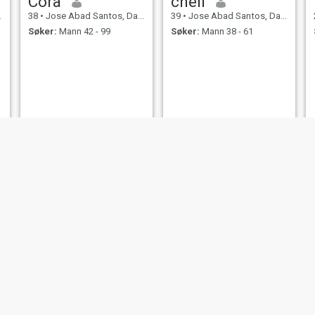
Cora
chell
38
•
Jose Abad Santos, Davao del Sur, Filippinene
39
•
Jose Abad Santos, Davao del Sur, Filippinene
Søker:
Mann 42 - 99
Søker:
Mann 38 - 61
Adin
Nelyn
54
•
Jose Abad Santos, Davao del Sur, Filippinene
33
•
Jose Abad Santos, Davao del Sur, Filippinene