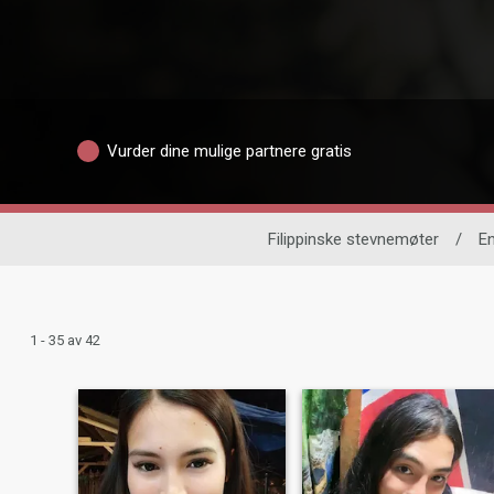
Vurder dine mulige partnere gratis
Filippinske stevnemøter
/
En
1 - 35 av 42