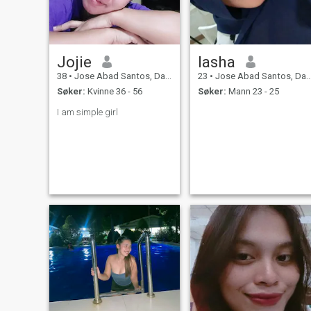
Jojie
Iasha
38
•
Jose Abad Santos, Davao del Sur, Filippinene
23
•
Jose Abad Santos, Davao del Sur, Filippinene
Søker:
Kvinne 36 - 56
Søker:
Mann 23 - 25
I am simple girl