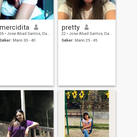
mercidita
pretty
26
•
Jose Abad Santos, Davao del Sur, Filippinene
22
•
Jose Abad Santos, Davao del Sur, Filippinene
Søker:
Mann 30 - 40
Søker:
Mann 25 - 45