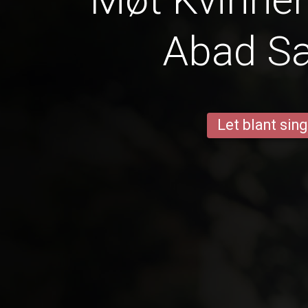
Abad S
Let blant sing