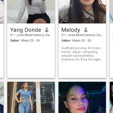
Yang Donde
Melody
21
•
Jose Abad Santos, Davao del Sur, Filippinene
31
•
Jose Abad Santos, Davao del Sur, Filippinene
Søker:
Mann 23 - 39
Søker:
Mann 35 - 50
Gudfryktig kvinne, En mann
kvinne, Jeg er i langsiktig
relasjon og forpliktelse,
Drømmer om å ha min egen
familie og være lykkelig i livet.