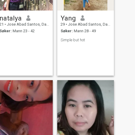
natalya
Yang
21
•
Jose Abad Santos, Davao del Sur, Filippinene
29
•
Jose Abad Santos, Davao del Sur, Filippinene
Søker:
Mann 23 - 42
Søker:
Mann 28 - 49
Simple but hot