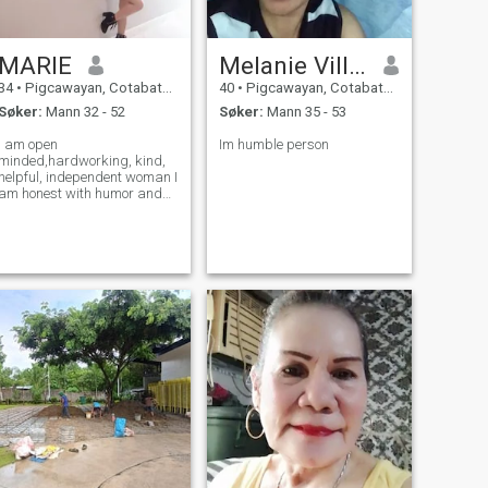
MARIE
Melanie Villagorda
34
•
Pigcawayan, Cotabato, Filippinene
40
•
Pigcawayan, Cotabato, Filippinene
Søker:
Mann 32 - 52
Søker:
Mann 35 - 53
I am open
Im humble person
minded,hardworking, kind,
helpful, independent woman I
am honest with humor and
laughter, I am looking for
serious and worthy a man
who is willing to have a
relationship with me and is
willing to marry me even
though I have children, I am a