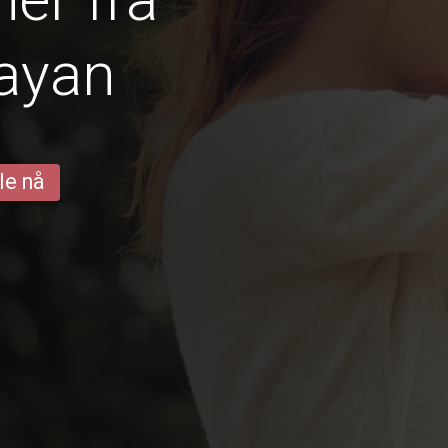
ayan
le nå