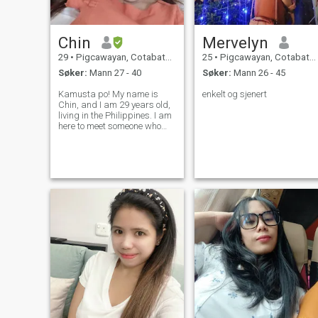
Chin
Mervelyn
29
•
Pigcawayan, Cotabato, Filippinene
25
•
Pigcawayan, Cotabato, Filippinene
Søker:
Mann 27 - 40
Søker:
Mann 26 - 45
Kamusta po! My name is
enkelt og sjenert
Chin, and I am 29 years old,
living in the Philippines. I am
here to meet someone who
values genuine connections. I
am here for a life partner. I
only date to marry. I value
family the most, and so I am
looking for someone resp