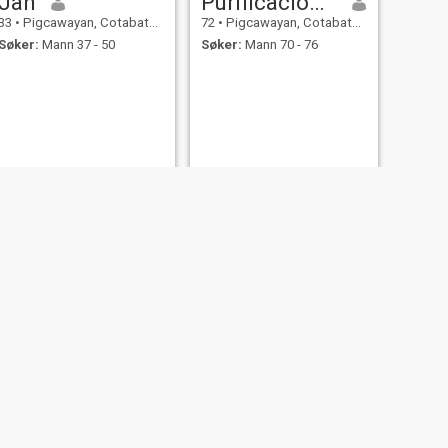
Jah
Purificacion Balsomo
33
•
Pigcawayan, Cotabato, Filippinene
72
•
Pigcawayan, Cotabato, Filippinene
Søker:
Mann 37 - 50
Søker:
Mann 70 - 76
NESTE
Bianca
23
•
Pigcawayan, Cotabato, Filippinene