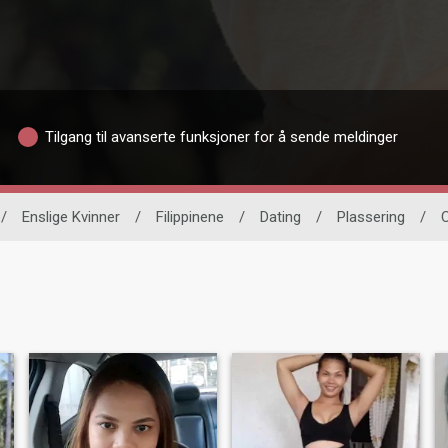
Tilgang til avanserte funksjoner for å sende meldinger
/
Enslige Kvinner
/
Filippinene
/
Dating
/
Plassering
/