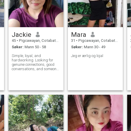
Jackie
Mara
45
•
Pigcawayan, Cotabato, Filippinene
31
•
Pigcawayan, Cotabato, Filippinene
Søker:
Mann 50 - 58
Søker:
Mann 30 - 49
Simple, loyal, and
Jeg er ærlig og lojal
hardworking. Looking for
genuine connections, good
conversations, and someone
to share life's beautiful
moments with.