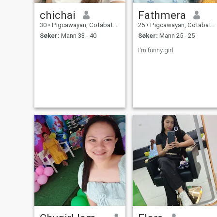
chichai
Fathmera
30
•
Pigcawayan, Cotabato, Filippinene
25
•
Pigcawayan, Cotabato, Filippinene
Søker:
Mann 33 - 40
Søker:
Mann 25 - 25
I'm funny girl