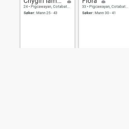
Chygirl lambang
Flora
24
•
Pigcawayan, Cotabato, Filippinene
33
•
Pigcawayan, Cotabato, Filippinene
Søker:
Mann 25 - 43
Søker:
Mann 30 - 41
kaye barnz
Sheryl
24
•
Pigcawayan, Cotabato, Filippinene
40
•
Pigcawayan, Cotabato, Filippinene