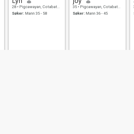
Lyn
joy
28
•
Pigcawayan, Cotabato, Filippinene
35
•
Pigcawayan, Cotabato, Filippinene
Søker:
Mann 35 - 58
Søker:
Mann 36 - 45
Lourds
lelet
29
•
Pigcawayan, Cotabato, Filippinene
33
•
Pigcawayan, Cotabato, Filippinene