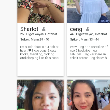
Sharlot
ceng
26
•
Pigcawayan, Cotabato, Filippinene
44
•
Pigcawayan, Cotabato, Filippinene
Søker:
Mann 29 - 40
Søker:
Mann 33 - 44
I’m a little chaotic but soft at
Wow...Jeg kan bare ikke på
heart 🖤 I love dogs & cats,
noe å beskrive meg
books, traveling, cooking…
selv...vel... Jeg var bare en
and sleeping like it’s a hobby
enkelt person. Jeg elsker å
😌 I’m also a yapper who will
lage mat og lese bøker for å
happily share my stories
avlaste min stress og
and listen to yours, get
bekymringer...jeg har også
excited about the little things,
en sønn med spesielle behov
and overthink
(ASD)som jeg elsker så
mye...han bringer solskinn i
mitt liv...selv om heving for
barn er en utfordring, men
det er virkelig verdt det...