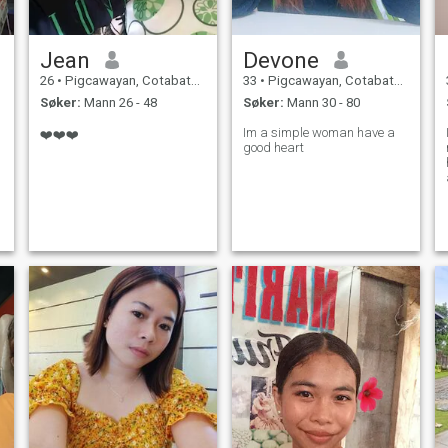
Jean
Devone
26
•
Pigcawayan, Cotabato, Filippinene
33
•
Pigcawayan, Cotabato, Filippinene
Søker:
Mann 26 - 48
Søker:
Mann 30 - 80
Im a simple woman have a
❤️❤️❤️
good heart