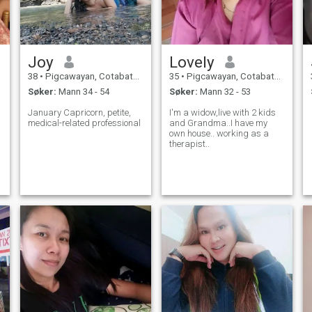
Joy
Lovely
38
•
Pigcawayan, Cotabato, Filippinene
35
•
Pigcawayan, Cotabato, Filippinene
Søker:
Mann 34 - 54
Søker:
Mann 32 - 53
January Capricorn, petite,
I'm a widow,live with 2 kids
medical-related professional
and Grandma..I have my
own house.. working as a
therapist..