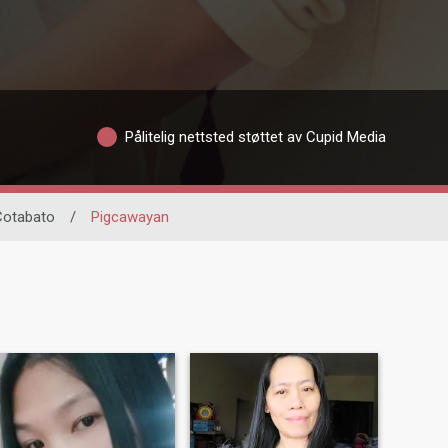
Pålitelig nettsted støttet av Cupid Media
Cotabato
/
Pigcawayan