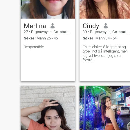
Merlina
Cindy
27
•
Pigcawayan, Cotabato, Filippinene
39
•
Pigcawayan, Cotabato, Filippinene
Søker:
Mann 26 - 46
Søker:
Mann 34 - 54
Responsible
Enkel elsker å lage mat og
type ..not så intelligent, men
jeg vet hvordan jeg skal
forstå.