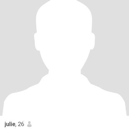
julie
, 26