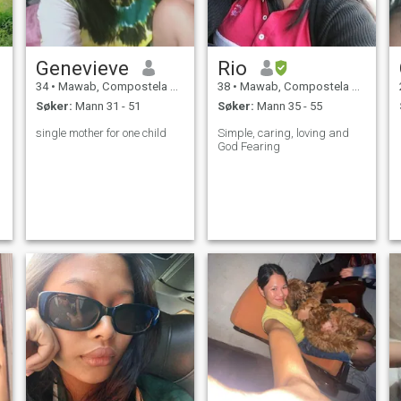
Genevieve
Rio
34
•
Mawab, Compostela Valley, Filippinene
38
•
Mawab, Compostela Valley, Filippinene
Søker:
Mann 31 - 51
Søker:
Mann 35 - 55
single mother for one child
Simple, caring, loving and
God Fearing