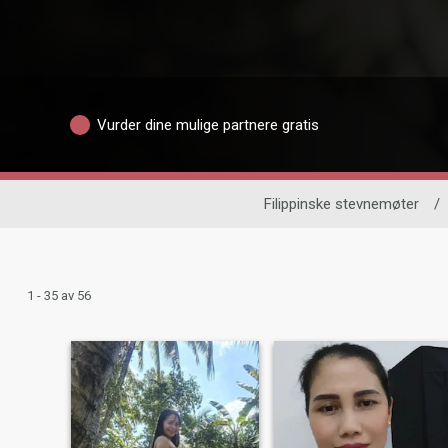
Vurder dine mulige partnere gratis
Filippinske stevnemøter
/
1 - 35 av 56