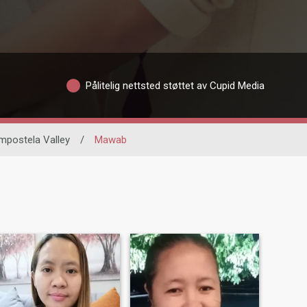
Pålitelig nettsted støttet av Cupid Media
postela Valley
/
Mawab