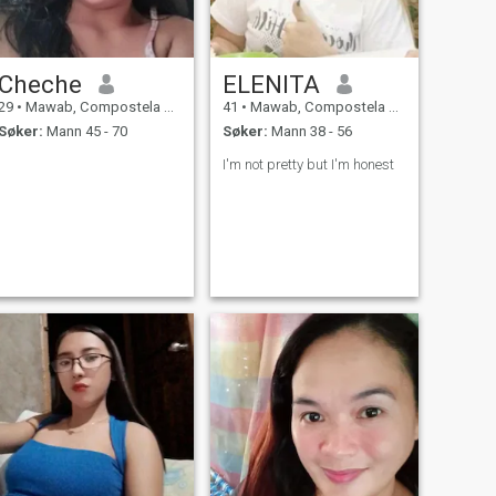
Cheche
ELENITA
29
•
Mawab, Compostela Valley, Filippinene
41
•
Mawab, Compostela Valley, Filippinene
Søker:
Mann 45 - 70
Søker:
Mann 38 - 56
I'm not pretty but I'm honest