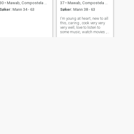
30
•
Mawab, Compostela Valley, Filippinene
37
•
Mawab, Compostela Valley, Filippinene
Søker:
Mann 34 - 63
Søker:
Mann 38 - 63
I'm young at heart, new to all
this, caring , cook very very
very well, love to listen to
some music, watch movies ,
play some games, and also
I'm from colombia originally ..
NESTE
aila
23
•
Mawab, Compostela Valley, Filippinene