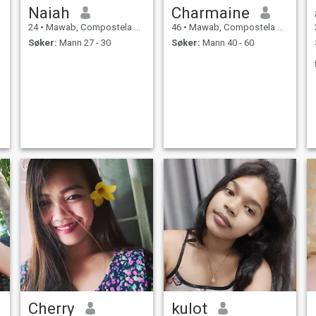
Naiah
Charmaine
24
•
Mawab, Compostela Valley, Filippinene
46
•
Mawab, Compostela Valley, Filippinene
Søker:
Mann 27 - 30
Søker:
Mann 40 - 60
Cherry
kulot