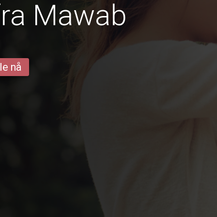
 fra Mawab
le nå