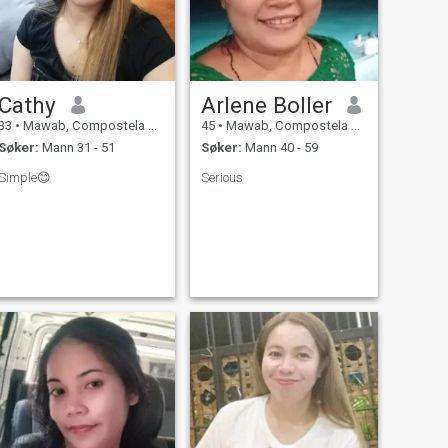
Cathy
Arlene Boller
33
•
Mawab, Compostela Valley, Filippinene
45
•
Mawab, Compostela Valley, Filippinene
Søker:
Mann 31 - 51
Søker:
Mann 40 - 59
Simple😊
Serious