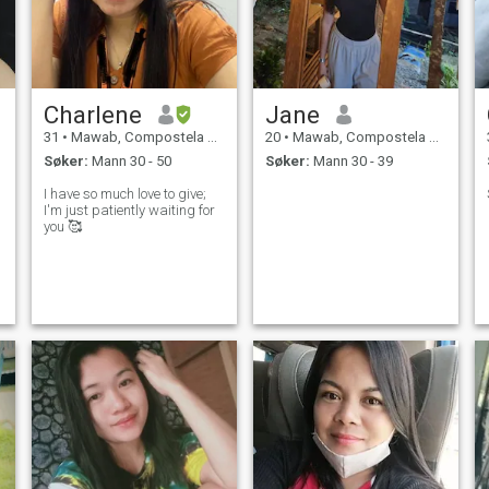
Charlene
Jane
31
•
Mawab, Compostela Valley, Filippinene
20
•
Mawab, Compostela Valley, Filippinene
Søker:
Mann 30 - 50
Søker:
Mann 30 - 39
I have so much love to give;
I'm just patiently waiting for
you 🥰