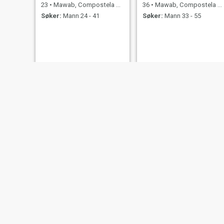
23
•
Mawab, Compostela Valley, Filippinene
36
•
Mawab, Compostela Valley, Filippinene
Søker:
Mann 24 - 41
Søker:
Mann 33 - 55
Zy
Catherine
22
•
Mawab, Compostela Valley, Filippinene
34
•
Mawab, Compostela Valley, Filippinene