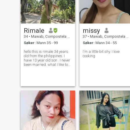
Rimale
missy
34
•
Mawab, Compostela Valley, Filippinene
37
•
Mawab, Compostela Valley, Filippinene
Søker:
Mann 35 - 99
Søker:
Mann 34 - 55
hello this is rimale 34 years
I'm a little bit shy. I love
old from the philippines. I
cooking
have 13 year old son . I never
been married. what I like to
do ,I like gardening flowers
and vegetables, cleaning,
traveling. my hobby is
singing we can do karaoke
😀🎤 not in high notes I sou