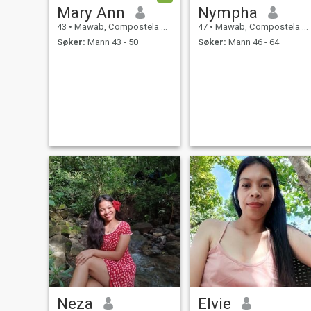
Mary Ann
Nympha
43
•
Mawab, Compostela Valley, Filippinene
47
•
Mawab, Compostela Valley, Filippinene
Søker:
Mann 43 - 50
Søker:
Mann 46 - 64
Neza
Elvie