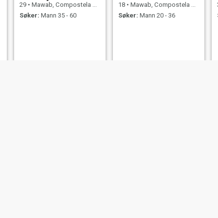
29
•
Mawab, Compostela Valley, Filippinene
18
•
Mawab, Compostela Valley, Filippinene
Søker:
Mann 35 - 60
Søker:
Mann 20 - 36
Janice
lyn
21
•
Mawab, Compostela Valley, Filippinene
33
•
Mawab, Compostela Valley, Filippinene