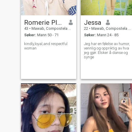
Romerie Plaza
Jessa
43
•
Mawab, Compostela Valley, Filippinene
22
•
Mawab, Compostela Valley, Filippinene
Søker:
Mann 50 - 71
Søker:
Mann 24 - 85
kindly,loyal,and respectful
Jeg har en følelse av humor,
woman
vennlig og oppriktig av hva
jeg gjør. Elsker å danse og
synge