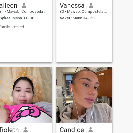
aileen
Vanessa
34
•
Mawab, Compostela Valley, Filippinene
30
•
Mawab, Compostela Valley, Filippinene
Søker:
Mann 33 - 38
Søker:
Mann 34 - 50
family oriented
Roleth
Candice