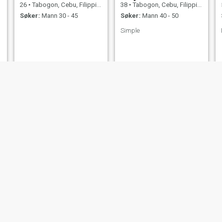
26
•
Tabogon, Cebu, Filippinene
38
•
Tabogon, Cebu, Filippinene
Søker:
Mann 30 - 45
Søker:
Mann 40 - 50
Simple
pretty Lyn
Emadel
22
•
Tabogon, Cebu, Filippinene
55
•
Tabogon, Cebu, Filippinene