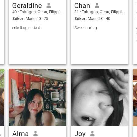
Geraldine
Chan
40
•
Tabogon, Cebu, Filippinene
21
•
Tabogon, Cebu, Filippinene
Søker:
Mann 40 - 75
Søker:
Mann 23 - 40
enkelt og seriøst
Sweet caring
Alma
Joy