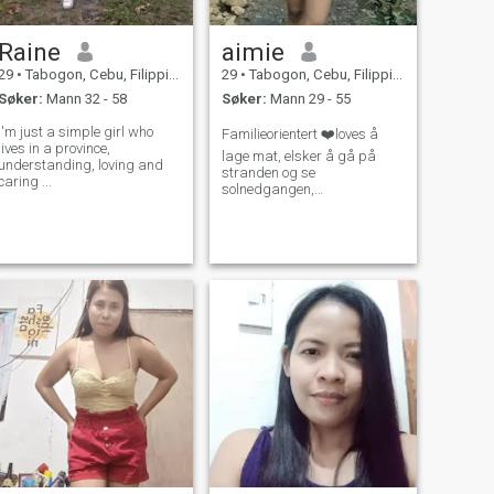
Raine
aimie
29
•
Tabogon, Cebu, Filippinene
29
•
Tabogon, Cebu, Filippinene
Søker:
Mann 32 - 58
Søker:
Mann 29 - 55
I'm just a simple girl who
Familieorientert ❤️loves å
lives in a province,
lage mat, elsker å gå på
understanding, loving and
stranden og se
caring ...
solnedgangen,
naturelskeren, jeg kan synge
og danse også lite, mine
nære venner sa at jeg er
morsom og joker, og jeg er
lett å gå person og en vennlig
også