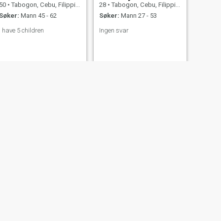
50
•
Tabogon, Cebu, Filippinene
28
•
Tabogon, Cebu, Filippinene
Søker:
Mann 45 - 62
Søker:
Mann 27 - 53
I have 5 children
Ingen svar
NESTE
Alma
28
•
Tabogon, Cebu, Filippinene