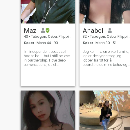
Maz
Anabel
40
•
Tabogon, Cebu, Filippinene
32
•
Tabogon, Cebu, Filippinene
Søker:
Mann 44 - 90
Søker:
Mann 30 - 51
I’m independent because I
Jeg kom fra en enkel familie,
had to be — but I still believe
jeg er den yngste og jeg
in partnership. I love deep
jobber hardt for å
conversations, quiet
opprettholde mine behov og
affection, and a man who
foreldre behov også.jeg
leads with integrity. My world
ønsker ikke å kaste bort
is stable, peaceful, and
tiden min for å spille spill her
drama-free… and I’m looking
min tid er verdifull for den
for someone who wants to
personen som er seriøs og
step into
ekte også jobber som
produksjonsarbeider her.
min mor er bare husmor og
min far er snekker og også
fisker. Jeg elsker å høre på
musikk, jeg liker også å se
på film. Leter du etter
vennskap som fører til et
langsiktig forhold og
ekteskap en dag..Jeg håper