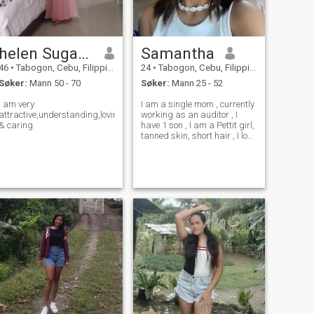
helen Sugarol
Samantha
46
•
Tabogon, Cebu, Filippinene
24
•
Tabogon, Cebu, Filippinene
Søker:
Mann 50 - 70
Søker:
Mann 25 - 52
I am very
I am a single mom , currently
attractive,understanding,loving
working as an auditor , I
& caring
have 1 son , I am a Pettit girl,
tanned skin, short hair , I love
to travel but never been in
other country , siargao or
palawan maybe someday,
who knows right 🤣