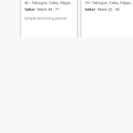
42
•
Tabogon, Cebu, Filippinene
19
•
Tabogon, Cebu, Filippinene
Søker:
Mann 44 - 71
Søker:
Mann 22 - 50
Simple and loving person
Iresh
Mera
25
•
Tabogon, Cebu, Filippinene
31
•
Tabogon, Cebu, Filippinene