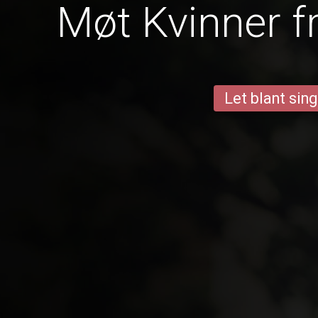
Møt Kvinner f
Let blant sing