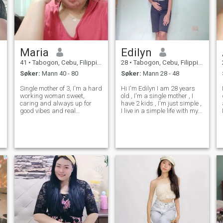
Maria
Edilyn
41
•
Tabogon, Cebu, Filippinene
28
•
Tabogon, Cebu, Filippinene
Søker:
Mann 40 - 80
Søker:
Mann 28 - 48
Single mother of 3, I'm a hard
Hi I'm Edilyn I am 28 years
working woman sweet,
old , I'm a single mother , I
caring and always up for
have 2 kids , I'm just simple ,
good vibes and real
I live in a simple life with my
connection. Kind heart,
kids and my parents, I didn't
simple soul and ready for
expect I've come this far , I
someone genuine. Quite but
experience so hard , pains
thoughtful. Loves to cook
and all but I'm still blessed I
specially Lumpia , pansit
have my f
and Adobo 😋 and loves t