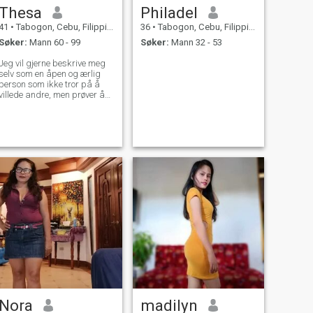
Thesa
Philadel
41
•
Tabogon, Cebu, Filippinene
36
•
Tabogon, Cebu, Filippinene
Søker:
Mann 60 - 99
Søker:
Mann 32 - 53
Jeg vil gjerne beskrive meg
selv som en åpen og ærlig
person som ikke tror på å
villede andre, men prøver å
være rettferdig i alt jeg gjør
Nora
madilyn