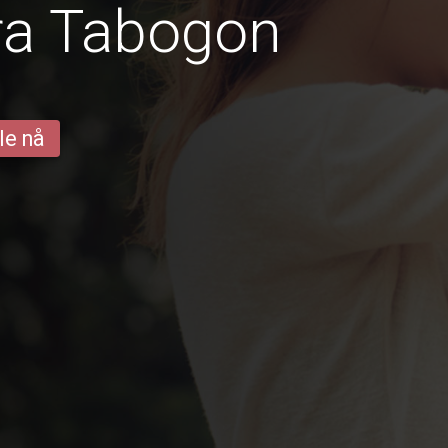
ra Tabogon
le nå