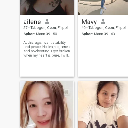
jeg finner deg her... Jeg vil
gjerne snakke med deg
snart her🥰
ailene
Mavy
27
•
Tabogon, Cebu, Filippinene
40
•
Tabogon, Cebu, Filippinene
Søker:
Mann 39 - 50
Søker:
Mann 39 - 63
At this age,I want stability
and peace. No lies,no games
and no cheating .I got broken
when my heart is pure, I will
never forget that. I just keep
praying for the relationship
full of trust, assurance and
consistency. Someone that
cam match my since