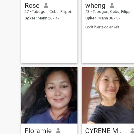
Rose
wheng
27
•
Tabogon, Cebu, Filippinene
43
•
Tabogon, Cebu, Filippinene
Søker:
Mann 26 - 47
Søker:
Mann 38 - 57
Godt hjerte og enkelt
Floramie
CYRENE MAE