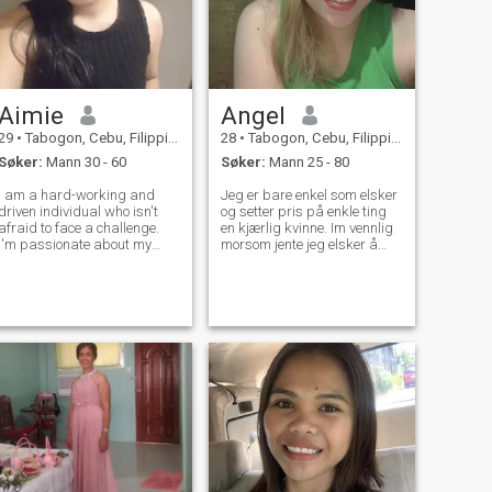
Aimie
Angel
29
•
Tabogon, Cebu, Filippinene
28
•
Tabogon, Cebu, Filippinene
Søker:
Mann 30 - 60
Søker:
Mann 25 - 80
I am a hard-working and
Jeg er bare enkel som elsker
driven individual who isn't
og setter pris på enkle ting
afraid to face a challenge.
en kjærlig kvinne. Im vennlig
I'm passionate about my
morsom jente jeg elsker å
work and I know how to get
synge, spille gitarer og
the job done. I would describe
trommer, elsker å tegne,
myself as an open and
elsker å hangout med venner
honest person who doesn't
også elsker matlaging,
believe in misleading other
riding også mine liker, men
people and t
jeg har ikke sykkel 😂🤣