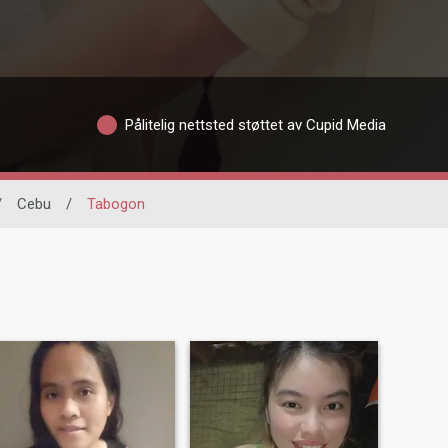
Pålitelig nettsted støttet av Cupid Media
/
Cebu
/
Tabogon