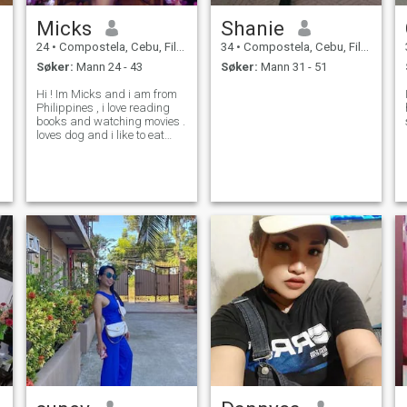
Micks
Shanie
24
•
Compostela, Cebu, Filippinene
34
•
Compostela, Cebu, Filippinene
Søker:
Mann 24 - 43
Søker:
Mann 31 - 51
Hi ! Im Micks and i am from
Philippines , i love reading
books and watching movies .
loves dog and i like to eat
pasta . i am a funny woman ,
soft hearted and kind person
😊 And also im a curvy
woman 😊