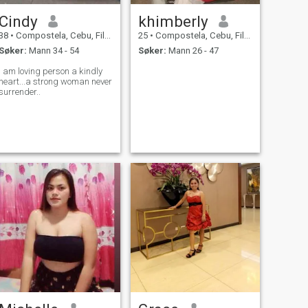
Cindy
khimberly
38
•
Compostela, Cebu, Filippinene
25
•
Compostela, Cebu, Filippinene
Søker:
Mann 34 - 54
Søker:
Mann 26 - 47
I am loving person a kindly
heart...a strong woman never
surrender..