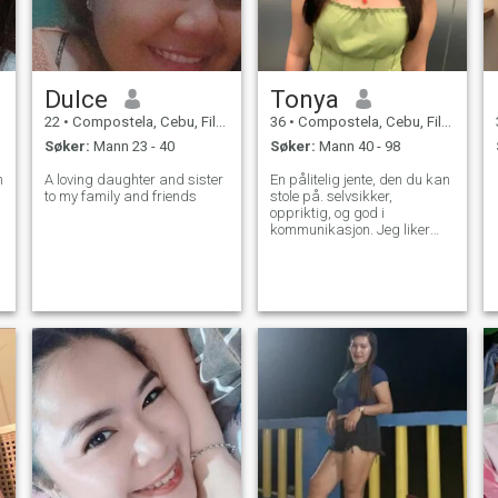
Dulce
Tonya
22
•
Compostela, Cebu, Filippinene
36
•
Compostela, Cebu, Filippinene
Søker:
Mann 23 - 40
Søker:
Mann 40 - 98
nsible
A loving daughter and sister
En pålitelig jente, den du kan
to my family and friends
stole på. selvsikker,
oppriktig, og god i
kommunikasjon. Jeg liker
naturen, matlaging, reise,
lytte til musikk og se på
filmer.