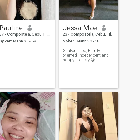
Pauline
Jessa Mae
37
•
Compostela, Cebu, Filippinene
23
•
Compostela, Cebu, Filippinene
Søker:
Mann 35 - 58
Søker:
Mann 30 - 58
Goal-oriented, Family
oriented, independent and
happy go lucky 😘