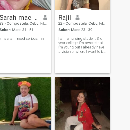
Sarah mae lawas
Rajil
33
•
Compostela, Cebu, Filippinene
22
•
Compostela, Cebu, Filippinene
Søker:
Mann 31 - 51
Søker:
Mann 23 - 39
Im sarah i need serious mn
I am a nursing student 3rd
year college. I’m aware that
I’m young but I already have
a vision of where I want to be
in the future. My passion
revolves around dancing,
reading and writing. I love
learning, and I’m absolutely
passionate about it.