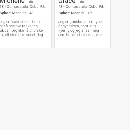
Michelle
Grace
28
•
Compostela, Cebu, Filippinene
43
•
Compostela, Cebu, Filippinene
Søker:
Mann 26 - 48
Søker:
Mann 60 - 85
Jeg er åpen tenkende har
Jeg er ganske sjenert type i
også positive tanker og
begynnelsen, oppriktig,
vibber. Jeg liker å utforske
kjærlig og jeg anser meg
fra ett sted til et annet. Jeg er
som hardtarbeidende, elsker
klingende og søt.
å se filmer, hagearbeid,
matlaging og strand, lett å
gå,
NESTE
Steffany
32
•
Compostela, Cebu, Filippinene