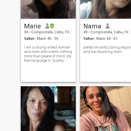
Marie
Nama
36
•
Compostela, Cebu, Filippinene
49
•
Compostela, Cebu, Filippinene
Søker:
Mann 40 - 55
Søker:
Mann 44 - 61
I am a strong-willed woman
petite,romantic,caring,respo
and mom who wants nothing
and hardworking mom.
more than peace of mind. My
love language is Quality
Time, Words of Affirmation
and Receiving Gifts
(sometimes). I would prefer a
man who would love to
accept Words of Affirmation,
Physical T