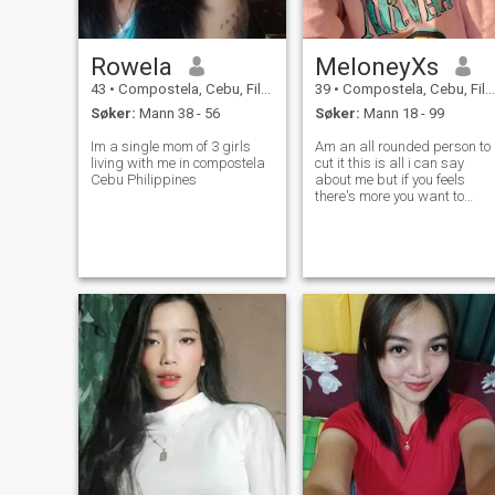
Rowela
MeloneyXs
43
•
Compostela, Cebu, Filippinene
39
•
Compostela, Cebu, Filippinene
Søker:
Mann 38 - 56
Søker:
Mann 18 - 99
Im a single mom of 3 girls
Am an all rounded person to
living with me in compostela
cut it this is all i can say
Cebu Philippines
about me but if you feels
there's more you want to
know about me please you're
more than welcome to ask
any question u wished to
know about me and am also
alone and looking for
someone to sha