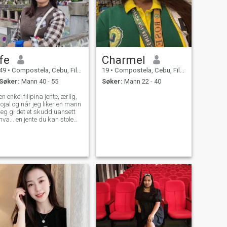
fe
Charmel
49
•
Compostela, Cebu, Filippinene
19
•
Compostela, Cebu, Filippinene
Søker:
Mann 40 - 55
Søker:
Mann 22 - 40
en enkel filipina jente, ærlig,
lojal og når jeg liker en mann
jeg gi det et skudd uansett
hva... en jente du kan stole
på og økonomisk stabil