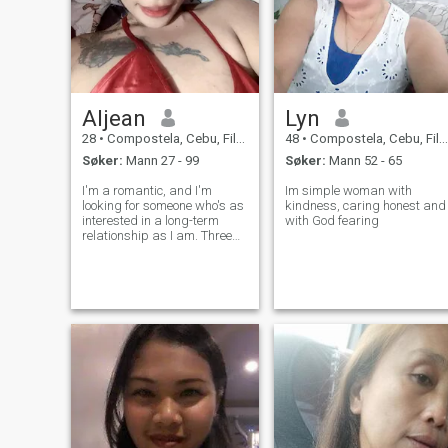
Aljean
Lyn
28
•
Compostela, Cebu, Filippinene
48
•
Compostela, Cebu, Filippinene
Søker:
Mann 27 - 99
Søker:
Mann 52 - 65
I'm a romantic, and I'm
Im simple woman with
looking for someone who's as
kindness, caring honest and
interested in a long-term
with God fearing
relationship as I am. Three
words to describe me:
adventurous, optimistic,
spontaneous. I work in tech,
so I'm always open to new
possibilities. Seeking casual
dates and l