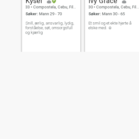
Kysel
Ivy Grace
33
•
Compostela, Cebu, Filippinene
30
•
Compostela, Cebu, Filippinene
Søker:
Mann 29 - 70
Søker:
Mann 30 - 65
Snill, ærlig, ansvarlig, lydig,
Et smil og et ekte hjerte å
forståelse, søt, omsorgsfull
elske med. ☺️
og kjærlig
NY
ROSMARIE
Bernice
39
•
Compostela, Cebu, Filippinene
34
•
Compostela, Cebu, Filippinene