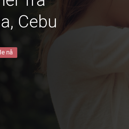
a, Cebu
le nå