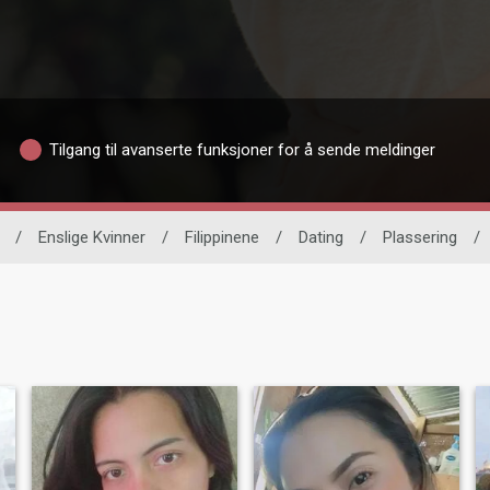
Tilgang til avanserte funksjoner for å sende meldinger
/
Enslige Kvinner
/
Filippinene
/
Dating
/
Plassering
/