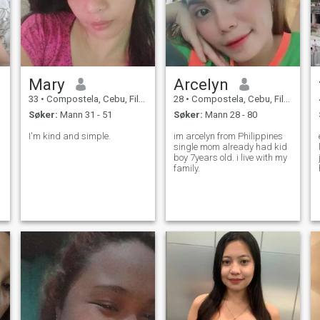
Mary
Arcelyn
33
•
Compostela, Cebu, Filippinene
28
•
Compostela, Cebu, Filippinene
Søker:
Mann 31 - 51
Søker:
Mann 28 - 80
I'm kind and simple.
im arcelyn from Philippines
single mom already had kid
boy 7years old. i live with my
family.