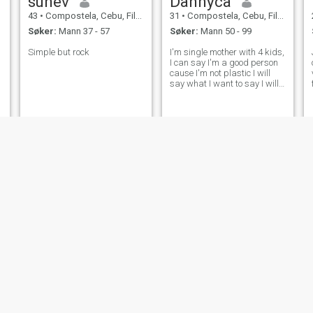
sunev
Dannyca
43
•
Compostela, Cebu, Filippinene
31
•
Compostela, Cebu, Filippinene
Søker:
Mann 37 - 57
Søker:
Mann 50 - 99
Simple but rock
I'm single mother with 4 kids,
I can say I'm a good person
cause I'm not plastic I will
say what I want to say I will
tell what I don't like and what
I like, not hiding secrets just
ask and.i answer right away
..
Beth
Marian
45
•
Compostela, Cebu, Filippinene
44
•
Compostela, Cebu, Filippinene