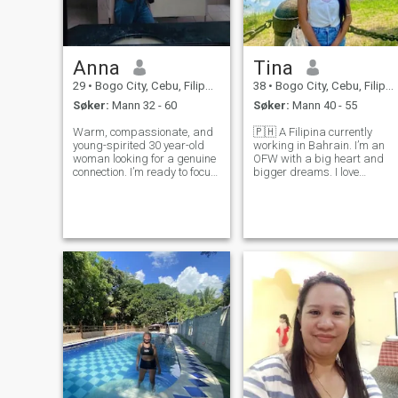
Anna
Tina
29
•
Bogo City, Cebu, Filippinene
38
•
Bogo City, Cebu, Filippinene
Søker:
Mann 32 - 60
Søker:
Mann 40 - 55
Warm, compassionate, and
🇵🇭 A Filipina currently
young-spirited 30 year-old
working in Bahrain. I’m an
woman looking for a genuine
OFW with a big heart and
connection. I’m ready to focus
bigger dreams. I love
on my personal life and find
exploring new places,
a special someone to share it
cultures, and meaningful
with. My ideal match is
conversations. I value
emotionally intelligent,
honesty above all ,,,, I’m only
supportive, and shares my
interested in genuine people.
love
If you’re real and