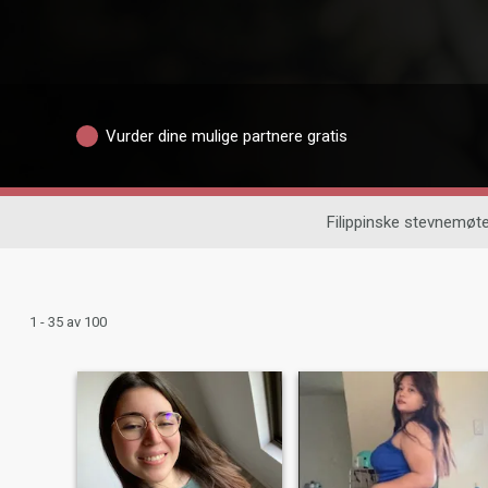
Vurder dine mulige partnere gratis
Filippinske stevnemøt
1 - 35 av 100