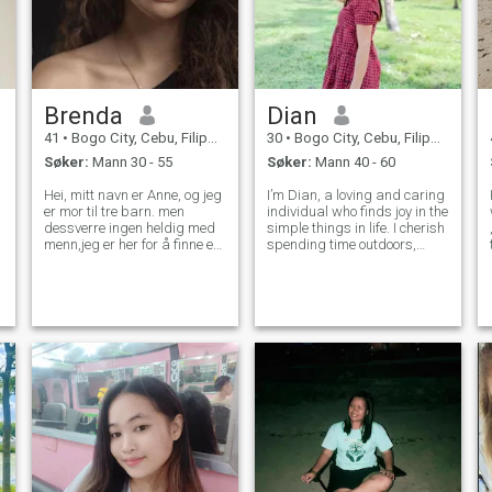
Brenda
Dian
41
•
Bogo City, Cebu, Filippinene
30
•
Bogo City, Cebu, Filippinene
Søker:
Mann 30 - 55
Søker:
Mann 40 - 60
Hei, mitt navn er Anne, og jeg
I’m Dian, a loving and caring
er mor til tre barn. men
individual who finds joy in the
dessverre ingen heldig med
simple things in life. I cherish
menn,jeg er her for å finne en
spending time outdoors,
th
mann som kunne akseptere
whether it’s gardening or
meg av hvem jeg er og hva
enjoying the beach. Cooking
jeg er, en mann som ville
is one of my passions, and I
elske meg for meg,jeg vil ikke
take pleasure in creating
snakke mer om meg selv her,
delicious meals. I’m l
men du kan spørre meg hva
du vil vite mer om meg, jeg
håper du vil gi sjansen til å
kjenne meg mer før du
dømmer meg. Håper å
chatte deg mer hvem du er
og hvor du er. thank you...