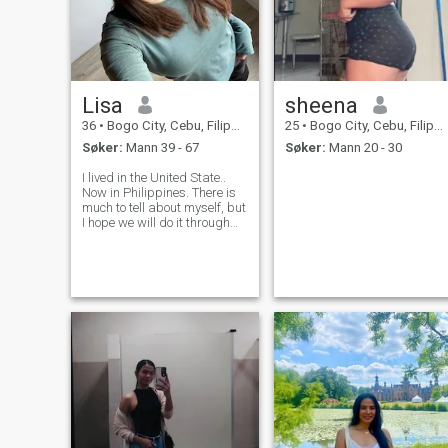
Lisa
sheena
36
•
Bogo City, Cebu, Filippinene
25
•
Bogo City, Cebu, Filippinene
Søker:
Mann 39 - 67
Søker:
Mann 20 - 30
I lived in the United State..
Now in Philippines. There is
much to tell about myself, but
I hope we will do it through
our correspondence. You will
learn I am cheerful, an
optimist, know what I want
and have definite aims in life.
Could you guess wha