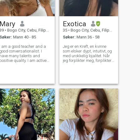
bare for en opplevelse eller
spill!!!!!!!!!!!!!!!!!
Mary
Exotica
39
•
Bogo City, Cebu, Filippinene
35
•
Bogo City, Cebu, Filippinene
Søker:
Mann 40 - 85
Søker:
Mann 36 - 58
I am a good teacher and a
Jeg er en Kreft, en kvinne
good conversationalist. I
som elsker dypt, intuitivt, og
have many talents and
med urokkelig lojalitet. Når
positive quality. I am active
jeg forplikter meg, forplikter
and cheerful really really
jeg meg med hele mitt hjerte.
sad. I have many hobbies
Jeg tror kjærligheten skal
and interests. I enjoy reading
føles trygg, nærende og
books, including Novels
stabil, ikke forvirrende eller
,dramas and detective
smertefull. Jeg tilbrakte 13
stories. I love
år i det jeg trodde var et
seriøst forhold, og i 7 av de
årene ble jeg villedet. Det
kapitlet i livet mitt formet
meg dypt. Det lærte meg
dømmekraft, emosjonell
styrke og viktigheten av å
velge en partner som setter
pris på ærlighet, konsistens
og ansvar. Jeg har gjort det
indre arbeidet, helbredet, og