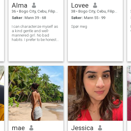
Alma
Lovee
36
•
Bogo City, Cebu, Filippinene
38
•
Bogo City, Cebu, Filippinene
Søker:
Mann 39 - 68
Søker:
Mann 55 - 99
I can characterize myself as
Spør meg
a kind gentle and well-
mannered girl. No bad
habits. I prefer to be honest
and open. I love nature and
clean air. I am active and
purposeful. I always achieve
my goals. I am serious in my
plans and decisions. I do not
lik
mae
Jessica