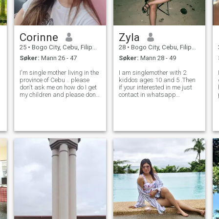
Corinne
Zyla
25
•
Bogo City, Cebu, Filippinene
28
•
Bogo City, Cebu, Filippinene
Søker:
Mann 26 - 47
Søker:
Mann 28 - 49
I'm single mother living in the
I am singlemother with 2
province of Cebu .. please
kiddos ages 10 and 5 .Then
don't ask me on how do I get
if your interested in me just
my children and please don't
contact in whatsapp
judge me for having me
09151993226 or email me in
children of two because FYI
graciazzf@gmail.com .
you don't know what
Though I cannot express well
happened to judging me .. Im
my thoughts about myself
not like others lady when they
but rest assured Im a kind
h
person, respectful