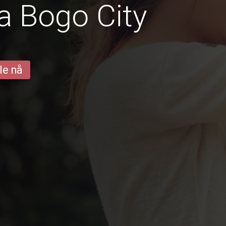
a Bogo City
le nå