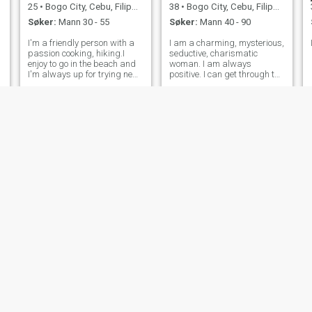
25
•
Bogo City, Cebu, Filippinene
38
•
Bogo City, Cebu, Filippinene
Søker:
Mann 30 - 55
Søker:
Mann 40 - 90
I'm a friendly person with a
I am a charming, mysterious,
passion cooking, hiking.I
seductive, charismatic
enjoy to go in the beach and
woman. I am always
I'm always up for trying new
positive. I can get through the
things. I value honesty,
most turbulent times of my
kindness, responsibility
life in a good mood. I am
respectful and a good sense
used to trusting my heart,
of humor.
and I am able to overcome
any difficulties in life and,
having achi
alma
Jessica
41
•
Bogo City, Cebu, Filippinene
38
•
Bogo City, Cebu, Filippinene