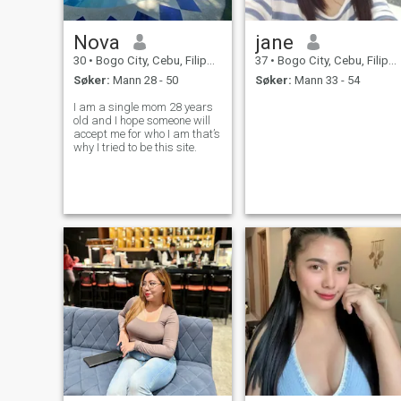
Nova
jane
30
•
Bogo City, Cebu, Filippinene
37
•
Bogo City, Cebu, Filippinene
Søker:
Mann 28 - 50
Søker:
Mann 33 - 54
I am a single mom 28 years
old and I hope someone will
accept me for who I am that’s
why I tried to be this site.