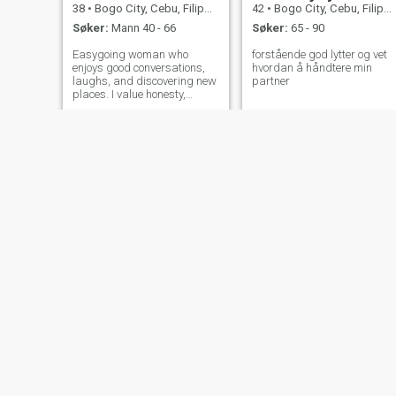
38
•
Bogo City, Cebu, Filippinene
42
•
Bogo City, Cebu, Filippinene
Søker:
Mann 40 - 66
Søker:
65 - 90
Easygoing woman who
forstående god lytter og vet
enjoys good conversations,
hvordan å håndtere min
laughs, and discovering new
partner
places. I value honesty,
positive energy, and people
who are just themselves.
Anne
Jovelyn
33
•
Bogo City, Cebu, Filippinene
34
•
Bogo City, Cebu, Filippinene