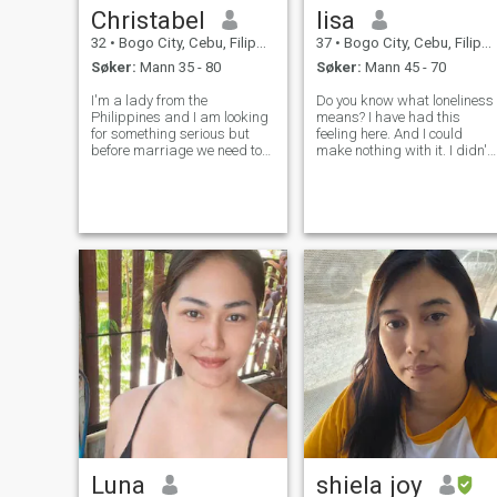
Christabel
lisa
32
•
Bogo City, Cebu, Filippinene
37
•
Bogo City, Cebu, Filippinene
Søker:
Mann 35 - 80
Søker:
Mann 45 - 70
I'm a lady from the
Do you know what loneliness
Philippines and I am looking
means? I have had this
for something serious but
feeling here. And I could
before marriage we need to
make nothing with it. I didn't
be friends
meet the person with whom I
can share happiness, family
life and such fine feeling as
love! That is why I am here. I
am educated, sociable, ch
Luna
shiela joy