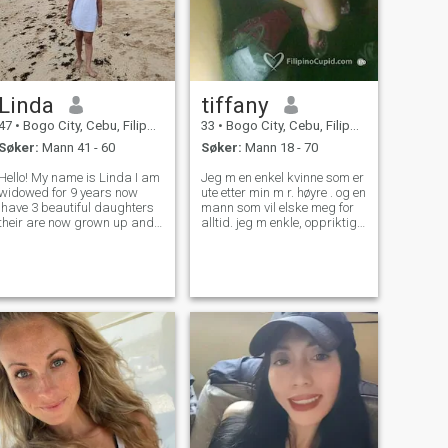
Linda
tiffany
47
•
Bogo City, Cebu, Filippinene
33
•
Bogo City, Cebu, Filippinene
Søker:
Mann 41 - 60
Søker:
Mann 18 - 70
Hello! My name is Linda I am
Jeg m en enkel kvinne som er
widowed for 9 years now
ute etter min m r. høyre . og en
,have 3 beautiful daughters
mann som vil elske meg for
eir are now grown up and
alltid. jeg m enkle, oppriktige,
had their own families 😊. I
tro ... lojal og en romantisk
am positive in life ,I am
type av en jente og jeg m ta
healthy , love sports and
vare også jeg m ikke så
good listener. I live with my
langt hår jeg m type dame
granddaughter who is 9 yrs
som liker svømming og gå
o
hvor som helst bare for å
nyte livet. Jeg elsker sport!!!!!
Også. Uansett, jeg m ikke
her for å spille spill for alle i
dette stedet jeg ønsker å
finne gode menn i mitt liv jeg
mener en mann som er en
god hjerte jeg ser frem til en
langsiktig i et forhold til rett
tid med rett person og ikke