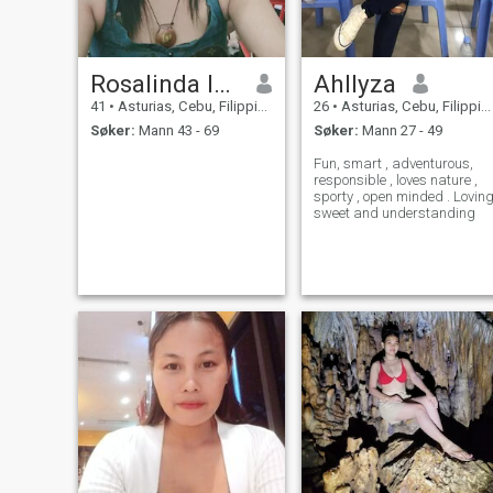
Rosalinda layagon
Ahllyza
41
•
Asturias, Cebu, Filippinene
26
•
Asturias, Cebu, Filippinene
Søker:
Mann 43 - 69
Søker:
Mann 27 - 49
Fun, smart , adventurous,
responsible , loves nature ,
sporty , open minded . Lovin
sweet and understanding