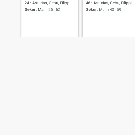
24
•
Asturias, Cebu, Filippinene
46
•
Asturias, Cebu, Filippinene
Søker:
Mann 25 - 62
Søker:
Mann 40 - 59
Maricar
Violeta
22
•
Asturias, Cebu, Filippinene
49
•
Asturias, Cebu, Filippinene