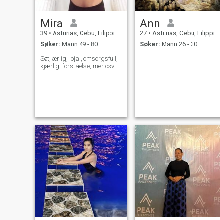
Mira
Ann
39
•
Asturias, Cebu, Filippinene
27
•
Asturias, Cebu, Filippinene
Søker:
Mann 49 - 80
Søker:
Mann 26 - 30
Søt, ærlig, lojal, omsorgsfull,
kjærlig, forståelse, mer osv.