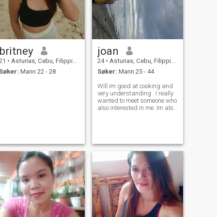
britney
joan
21
•
Asturias, Cebu, Filippinene
24
•
Asturias, Cebu, Filippinene
Søker:
Mann 22 - 28
Søker:
Mann 25 - 44
Will im good at cooking and
very understanding . I really
wanted to meet someone who
also interested in me. Im also
good in singing, i also play
sports and little bit in
dancing.