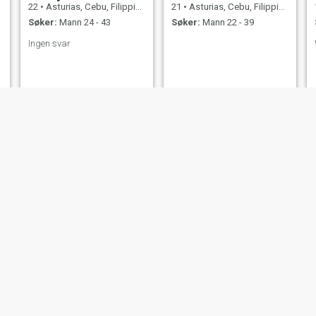
22
•
Asturias, Cebu, Filippinene
21
•
Asturias, Cebu, Filippinene
Søker:
Mann 24 - 43
Søker:
Mann 22 - 39
Ingen svar
jennifer
Mary Joy
51
•
Asturias, Cebu, Filippinene
27
•
Asturias, Cebu, Filippinene