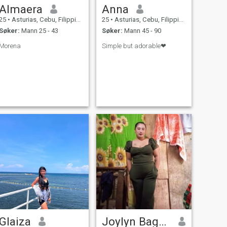
Almaera
Anna
25
•
Asturias, Cebu, Filippinene
25
•
Asturias, Cebu, Filippinene
Søker:
Mann 25 - 43
Søker:
Mann 45 - 90
Morena
Simple but adorable❤
Glaiza
Joylyn Baguio