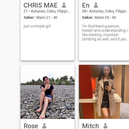
CHRIS MAE
En
21
•
Asturias, Cebu, Filippinene
38
•
Asturias, Cebu, Filippinene
Søker:
Mann 21 - 40
Søker:
Mann 35 - 45
just a simple girl
I'm God fearing person,
honest and understanding, I
like reading, mountain
climbing as well, and if you
want to know more just ask
me, and I'm willing to answe
truly.
Rose
Mitch