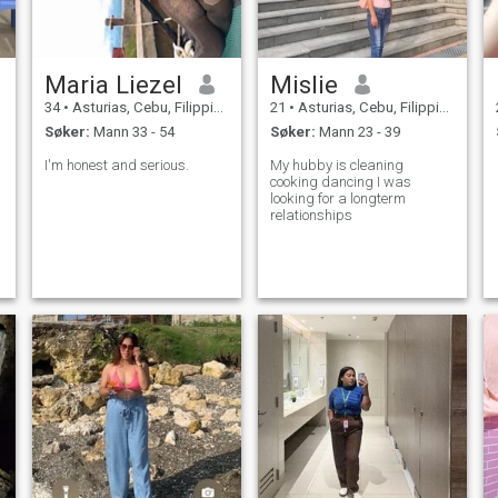
litt begrenset på grunn av
tilkoblingsproblemer, men
jeg har tilgang til en lokal
wifi-tjeneste. På fritiden
Maria Liezel
Mislie
elsker jeg jakt og fiske, og
jeg foretrekker roen i naturen
34
•
Asturias, Cebu, Filippinene
21
•
Asturias, Cebu, Filippinene
fremfor fester. Bare så du
Søker:
Mann 33 - 54
Søker:
Mann 23 - 39
vet, jeg er ikke en å flaunt
meg selv; jeg kler for komfort
I'm honest and serious.
My hubby is cleaning
i stedet for å imponere. Hvis
cooking dancing I was
det er din vibe også, føl deg
g
looking for a longterm
fri til å nå ut!
relationships