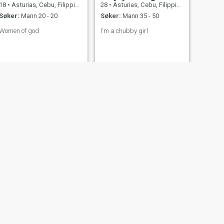
18
•
Asturias, Cebu, Filippinene
28
•
Asturias, Cebu, Filippinene
Søker:
Mann 20 - 20
Søker:
Mann 35 - 50
Women of god
I'm a chubby girl
NY
NESTE
ana
30
•
Asturias, Cebu, Filippinene