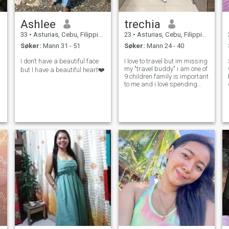
Ashlee
trechia
33
•
Asturias, Cebu, Filippinene
23
•
Asturias, Cebu, Filippinene
Søker:
Mann 31 - 51
Søker:
Mann 24 - 40
I don’t have a beautiful face
I love to travel but im missing
my "travel buddy" i am one of
but I have a beautiful heart❤️
9 children family is important
to me and i love spending
time with my family i enjoy
karoke and trying new
things I am w good cook and
maybe i can cook for you
soon