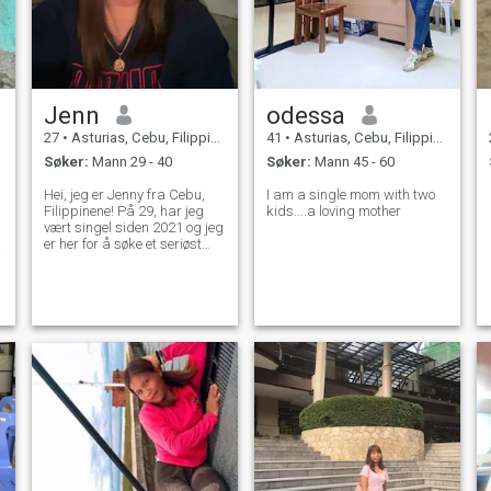
Jenn
odessa
27
•
Asturias, Cebu, Filippinene
41
•
Asturias, Cebu, Filippinene
Søker:
Mann 29 - 40
Søker:
Mann 45 - 60
Hei, jeg er Jenny fra Cebu,
I am a single mom with two
Filippinene! På 29, har jeg
kids....a loving mother
vært singel siden 2021 og jeg
er her for å søke et seriøst
forhold. Hvis du bare ønsker
å ha det gøy eller ikke er klar
for engasjement, vennligst
gå sammen - jeg verdsetter
min tid og vil ha noe
meningsfylt. Jeg har hatt
min rettferdige andel av
samtaler med folk som ikke
tar ting seriøst, og det kan
være frustrerende. Hvis du er
oppriktig interessert, la oss
koble til og se hvor det går!
Litt om min livsstil: Jeg bor
alene i fjellet, noe som betyr
at våre samtaler kan være