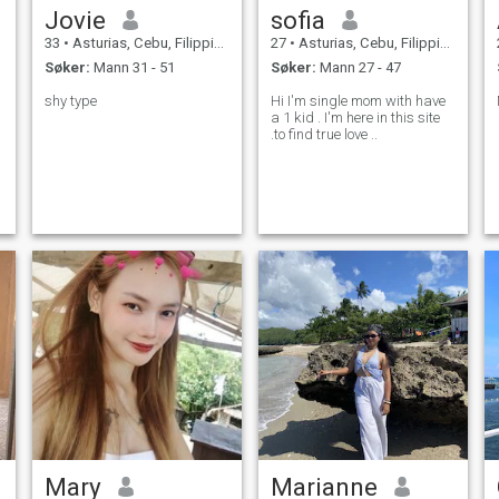
Jovie
sofia
33
•
Asturias, Cebu, Filippinene
27
•
Asturias, Cebu, Filippinene
Søker:
Mann 31 - 51
Søker:
Mann 27 - 47
shy type
Hi I'm single mom with have
a 1 kid . I'm here in this site
.to find true love ..
r
Mary
Marianne