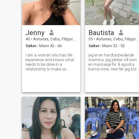
Jenny
Bautista
40
•
Asturias, Cebu, Filippinene
35
•
Asturias, Cebu, Filippinene
Søker:
Mann 42 - 66
Søker:
Mann 32 - 53
I am a woman who has life
jeg er en hardtarbeidende
experience and knows what
mamma. jeg jobber nå som
needs to be done in a
en massasje for å oppdra
relationship to make us
barna mine..men før jeg blir
happy . I'm used to giving
singel her er min historie..
more than receiving, so I give
Jeg jobbet i saude Arabia i 2
all of myself in a relationship.
år (2018-2020) da
I want to be close to a serious
kontrakten min gjorde jeg
man who makes a
gikk hjem med ingen
commitment to
komplett familie fordi
partneren min sov allerede til
en annen kvinne som er hans
kone nå. jeg begynte å gå og
bo sammen med foreldrene
mine.