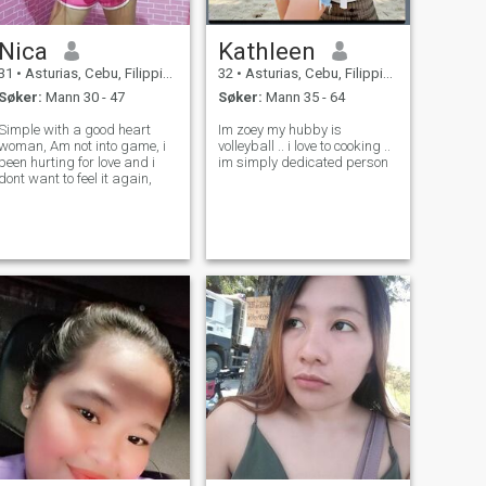
Nica
Kathleen
31
•
Asturias, Cebu, Filippinene
32
•
Asturias, Cebu, Filippinene
Søker:
Mann 30 - 47
Søker:
Mann 35 - 64
Simple with a good heart
Im zoey my hubby is
woman, Am not into game, i
volleyball .. i love to cooking ..
been hurting for love and i
im simply dedicated person
dont want to feel it again,