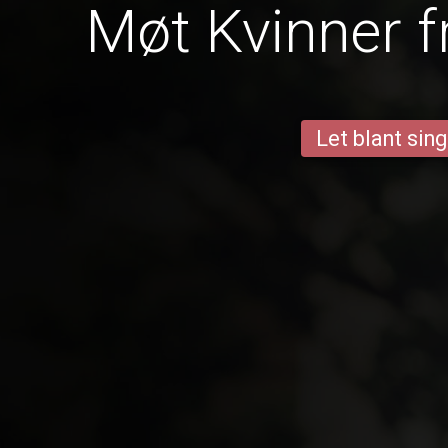
Møt Kvinner f
Let blant sing