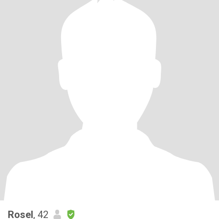
Rosel
, 42