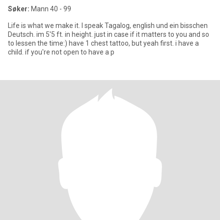
Søker:
Mann 40 - 99
Life is what we make it. I speak Tagalog, english und ein bisschen
Deutsch. im 5'5 ft. in height. just in case if it matters to you and so
to lessen the time:) have 1 chest tattoo, but yeah first. i have a
child. if you're not open to have a p