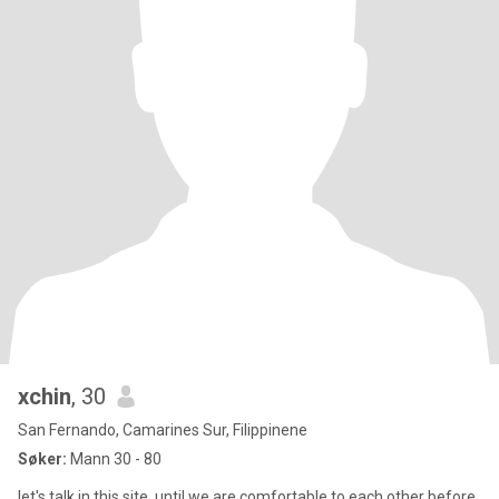
xchin
, 30
San Fernando, Camarines Sur, Filippinene
Søker:
Mann 30 - 80
let's talk in this site, until we are comfortable to each other before