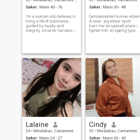
Søker:
Mann 40 - 76
Søker:
Mann 30 - 48
I'm a woman who believes in
familieorientert kvinne, elsker
living a life of substance,
å reise.. jeg elsker sport.
guided by loyalty and
barn har en spesiell plass i
integrity. strive for fairness in
hjertet mitt. en kjærlig type
all my interactions and
partner
deeply value honesty and
mutual respect. My passions
include exploring new
interests, nurturing
meaningful relatio
Lalaine
Cindy
24
•
Minalabac, Camarines Sur, Filippinene
32
•
Minalabac, Camarines Sur, Filippinene
Søker:
Mann 24 - 27
Søker:
Mann 36 - 40