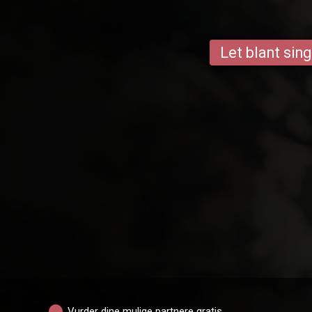
Let blant sing
Vurder dine mulige partnere gratis