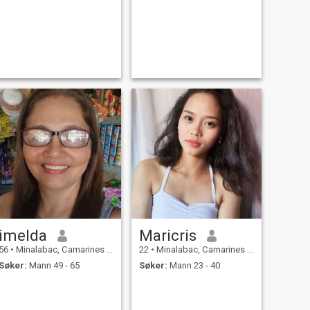
imelda
Maricris
56
•
Minalabac, Camarines Sur, Filippinene
22
•
Minalabac, Camarines Sur, Filippinene
Søker:
Mann 49 - 65
Søker:
Mann 23 - 40