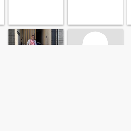
joy
Lerma
29
•
Minalabac, Camarines Sur, Filippinene
37
•
Minalabac, Camarines Sur, Filippinene
Søker:
Mann 28 - 49
Søker:
Mann 40 - 69