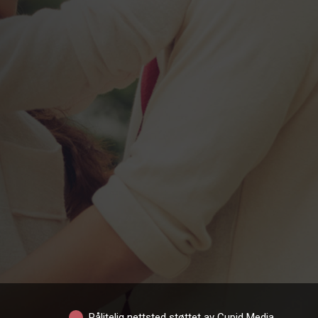
Pålitelig nettsted støttet av Cupid Media