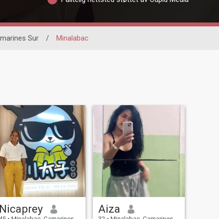
marines Sur
/
Minalabac
Nicaprey
Aiza
45
•
Minalabac, Camarines Sur, Filippinene
32
•
Minalabac, Camarines Sur, Filippinene