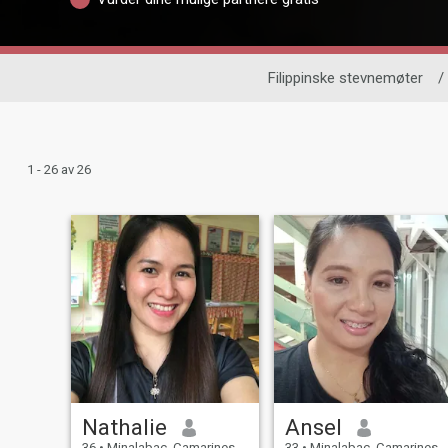
Filippinske stevnemøter
/
1 - 26 av 26
Nathalie
Ansel
36
•
Minalabac, Camarines Sur, Filippinene
33
•
Minalabac, Camarines Sur, Filippinene