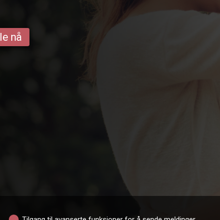
le nå
Tilgang til avanserte funksjoner for å sende meldinger