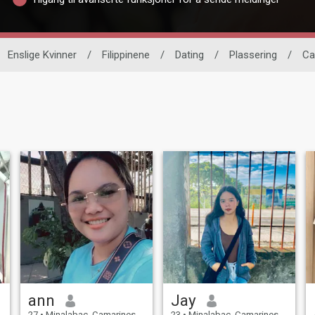
Enslige Kvinner
/
Filippinene
/
Dating
/
Plassering
/
Ca
ann
Jay
27
•
Minalabac, Camarines Sur, Filippinene
23
•
Minalabac, Camarines Sur, Filippinene