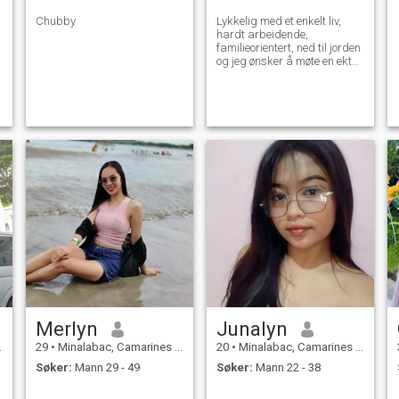
Chubby
Lykkelig med et enkelt liv,
hardt arbeidende,
familieorientert, ned til jorden
og jeg ønsker å møte en ekte
mann som elsker oppriktig,
som også fortjener den
kjærligheten jeg vil gi❤️❤️ ❤️
Merlyn
Junalyn
29
•
Minalabac, Camarines Sur, Filippinene
20
•
Minalabac, Camarines Sur, Filippinene
Søker:
Mann 29 - 49
Søker:
Mann 22 - 38