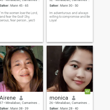
Søker:
Mann 45 - 65
Søker:
Mann 30 - 50
I'm the women love the Lord,
Im adventurous and always
and fear the God! Shy,
willing to compromise and Be
serous, fear person., yes5
Loyal
NY
Airene
monica
37
•
Minalabac, Camarines Sur, Filippinene
26
•
Minalabac, Camarines Sur, Filippinene
Søker:
Mann 38 - 39
Søker:
Mann 28 - 40