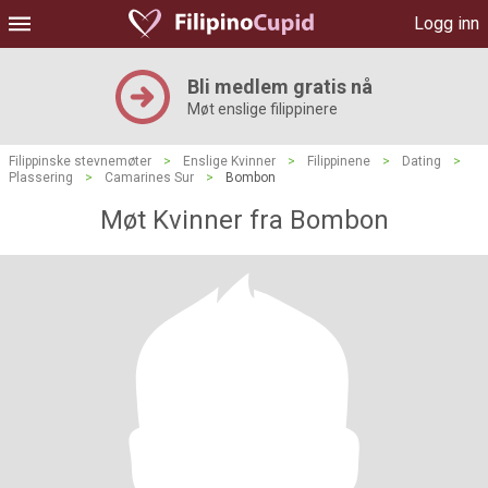
Logg inn
Bli medlem gratis nå
Møt enslige filippinere
Filippinske stevnemøter
>
Enslige Kvinner
>
Filippinene
>
Dating
>
Plassering
>
Camarines Sur
>
Bombon
Møt Kvinner fra Bombon