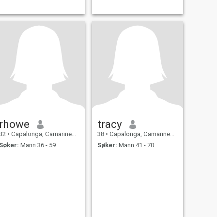
rhowe
tracy
32
•
Capalonga, Camarines Norte, Filippinene
38
•
Capalonga, Camarines Norte, Filippinene
Søker:
Mann 36 - 59
Søker:
Mann 41 - 70