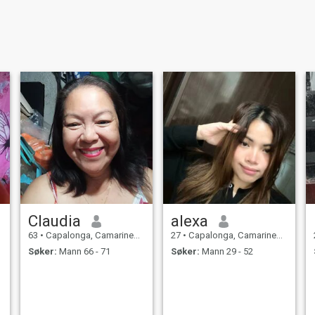
Claudia
alexa
63
•
Capalonga, Camarines Norte, Filippinene
27
•
Capalonga, Camarines Norte, Filippinene
Søker:
Mann 66 - 71
Søker:
Mann 29 - 52