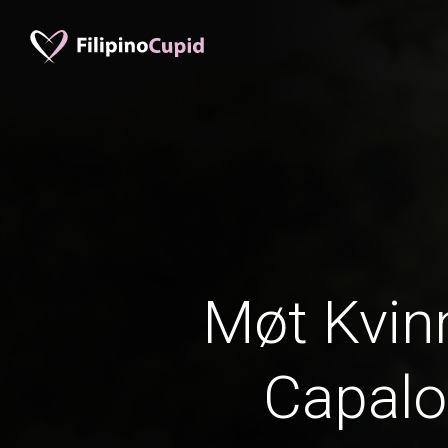
Møt Kvinn
Capal