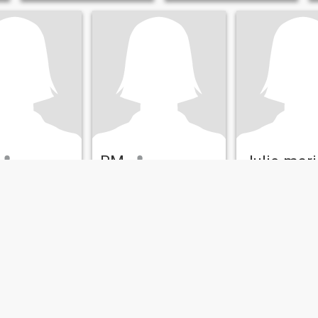
RM
Julie mari
amarines Norte, Filippinene
25
•
Capalonga, Camarines Norte, Filippinene
49
•
Capalonga, Camarines Nor
n 22 - 38
Søker:
Mann 26 - 47
Søker:
Mann 44 -