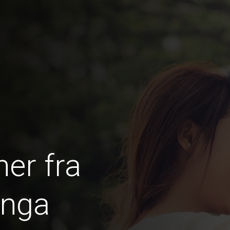
er fra
onga