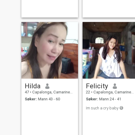
peacefulness of nature. I am
looking for someone who
appreciates the simple
pleasures and shares my
love
Hilda
Felicity
47
•
Capalonga, Camarines Norte, Filippinene
22
•
Capalonga, Camarines Norte, Filippinene
Søker:
Mann 43 - 60
Søker:
Mann 24 - 41
Im such a cry baby 😅