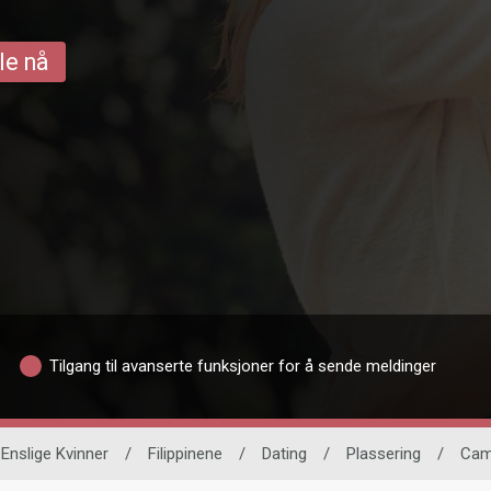
le nå
Tilgang til avanserte funksjoner for å sende meldinger
Enslige Kvinner
/
Filippinene
/
Dating
/
Plassering
/
Cam