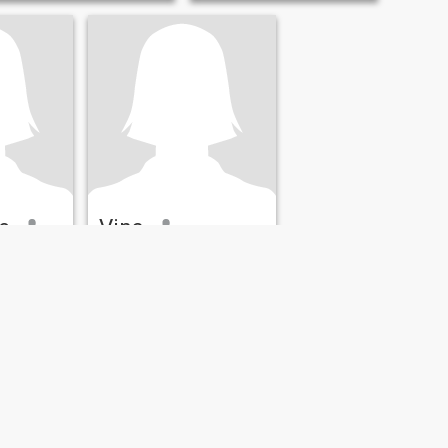
e
Vina
te, Filippinene
36
•
Capalonga, Camarines Norte, Filippinene
 61
Søker:
Mann 33 - 54