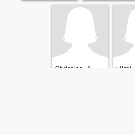
Christine
yilmi
21
•
Capalonga, Camarines Norte, Filippinene
20
•
Capalonga, C
Søker:
Mann 23 - 41
Søker:
Man