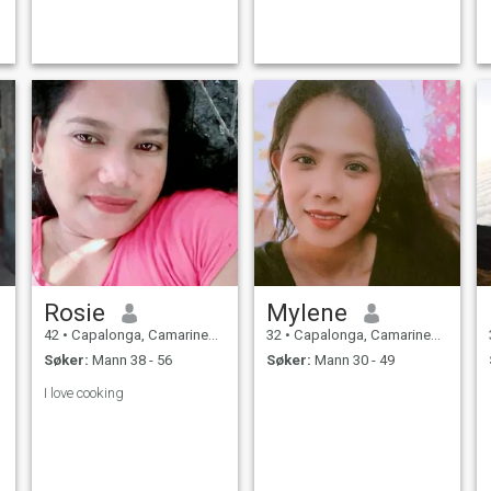
Rosie
Mylene
42
•
Capalonga, Camarines Norte, Filippinene
32
•
Capalonga, Camarines Norte, Filippinene
Søker:
Mann 38 - 56
Søker:
Mann 30 - 49
I love cooking