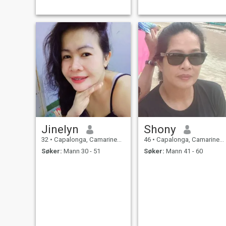
Jinelyn
Shony
32
•
Capalonga, Camarines Norte, Filippinene
46
•
Capalonga, Camarines Norte, Filippinene
Søker:
Mann 30 - 51
Søker:
Mann 41 - 60