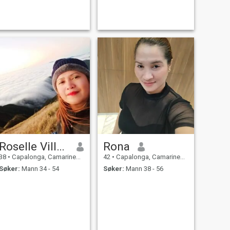
Roselle Villanueva
Rona
38
•
Capalonga, Camarines Norte, Filippinene
42
•
Capalonga, Camarines Norte, Filippinene
Søker:
Mann 34 - 54
Søker:
Mann 38 - 56