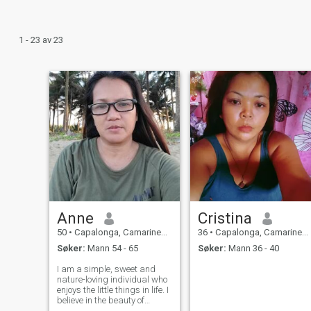
1 - 23 av 23
Anne
Cristina
50
•
Capalonga, Camarines Norte, Filippinene
36
•
Capalonga, Camarines Norte, Filippinene
Søker:
Mann 54 - 65
Søker:
Mann 36 - 40
I am a simple, sweet and
nature-loving individual who
enjoys the little things in life. I
believe in the beauty of
simplicity and find joy in the