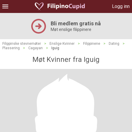
Logg inn
Bli medlem gratis nå
Møt enslige filippinere
Filippinske stevnemøter
>
Enslige Kvinner
>
Filippinene
>
Dating
>
Plassering
>
Cagayan
>
Iguig
Møt Kvinner fra Iguig