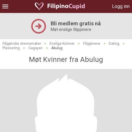
Logg inn
Bli medlem gratis nå
Møt enslige filippinere
Filippinske stevnemøter
>
Enslige Kvinner
>
Filippinene
>
Dating
>
Plassering
>
Cagayan
>
Abulug
Møt Kvinner fra Abulug