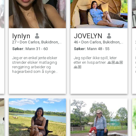
lynlyn
JOVELYN
27
•
Don Carlos, Bukidnon, Filippinene
46
•
Don Carlos, Bukidnon, Filippinene
Søker:
Mann 31 - 60
Søker:
Mann 48 - 55
Jeg er en enkel jente elsker
Jeg spiller ikke spill, leter
strender elsker matlaging
etter en livspartner. 🙏🏼🙏🏼
rengjøring arbeider og
🙏🏼
hagearbeid som å synge
karaoke også jeg liker å
danse Jeg elsker å lese
bøker å se filmer å gå på tur
i et fjell reiser, men jeg reiser
bare her i et Filippinene ikke
prøve i det andre landet Jeg
er en familie orientert jente
jeg er tanketfull jeg bærer
kjærlig søt og en glad person
og morsom noen ganger, og
jeg har en god hjerte jente lett
å gå og sexy for lol 😅