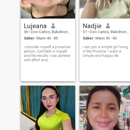
Lujeana
Nadjie
36
•
Don Carlos, Bukidnon, Filippinene
37
•
Don Carlos, Bukidnon, Filippinene
Søker:
Mann 40 - 85
Søker:
Mann 45 - 60
I consider myself a proactive
I am just a simple girl living
person, confident in myself
in the Province. I want a
and the results I can achieve
simple and happy life.
with effort and
determination. I love learning
and discovering new things
because I believe personal
growth is a constant form of
evolution. I'm always looking
f