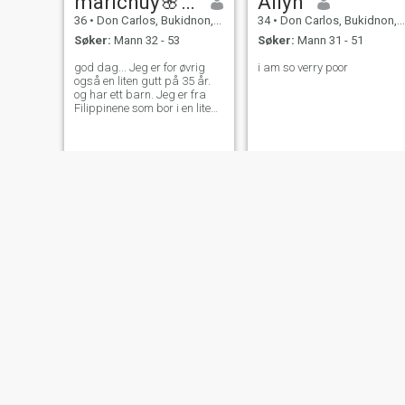
marichuy🌸🫰
Ailyn
36
•
Don Carlos, Bukidnon, Filippinene
34
•
Don Carlos, Bukidnon, Filippinene
Søker:
Mann 32 - 53
Søker:
Mann 31 - 51
god dag... Jeg er for øvrig
i am so verry poor
også en liten gutt på 35 år.
og har ett barn. Jeg er fra
Filippinene som bor i en liten
provins.. . Jeg er ikke rik. Jeg
er en veldig enkel person som
bor i et lite land. Jeg er i
Saudi-Arabia som hushjelp.
Så jeg kan støtte min sønn
og familie. Jeg er her på
dette nettstedet. Kanskje jeg
møter eller finner min
sjelevenn her. Jeg er en enkel
jente og fornøyd med små
ting.😍
Anna De guzman
amarie
20
•
Don Carlos, Bukidnon, Filippinene
90
•
Don Carlos, Bukidnon, Filippinene