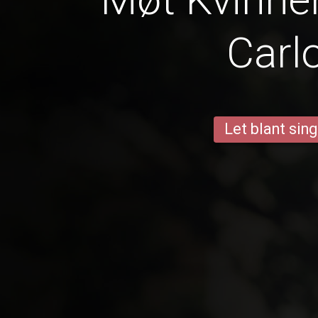
Carl
Let blant sing