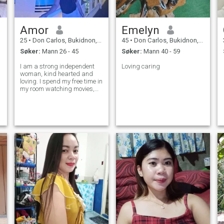
Amor
Emelyn
25
•
Don Carlos, Bukidnon, Filippinene
45
•
Don Carlos, Bukidnon, Filippinene
Søker:
Mann 26 - 45
Søker:
Mann 40 - 59
I am a strong independent
Loving caring
woman, kind hearted and
loving. I spend my free time in
my room watching movies,
series and, playing games, i
also love outdoor activities
like camping and hiking