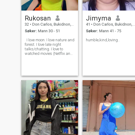
Rukosan
Jimyma
32
•
Don Carlos, Bukidnon, Filippinene
41
•
Don Carlos, Bukidnon, Filippinene
Søker:
Mann 30 - 51
Søker:
Mann 41 - 75
I love moon. I love nature and
humble,kind,loving..
forest. I love late night
talks/chatting. I love to
watched movies (Netflix and
Chill).