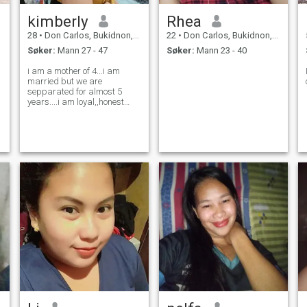
kimberly
Rhea
28
•
Don Carlos, Bukidnon, Filippinene
22
•
Don Carlos, Bukidnon, Filippinene
Søker:
Mann 27 - 47
Søker:
Mann 23 - 40
i am a mother of 4...i am
married but we are
sepparated for almost 5
years....i am loyal,,honest
and a loving girl..🥰🥰