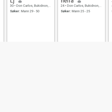
Lj
nelfa
30
•
Don Carlos, Bukidnon, Filippinene
24
•
Don Carlos, Bukidnon, Filippinene
Søker:
Mann 29 - 50
Søker:
Mann 25 - 25
Daphnie
Daniela Mae
31
•
Don Carlos, Bukidnon, Filippinene
20
•
Don Carlos, Bukidnon, Filippinene