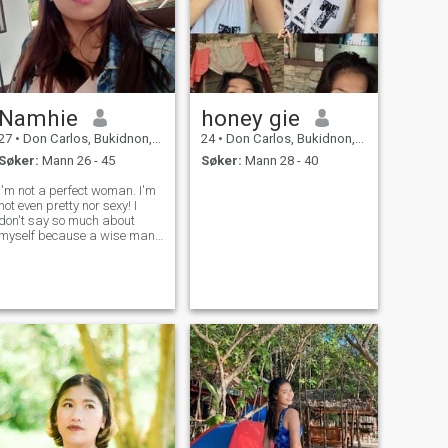
Namhie
honey gie
27
•
Don Carlos, Bukidnon, Filippinene
24
•
Don Carlos, Bukidnon, Filippinene
Søker:
Mann 26 - 45
Søker:
Mann 28 - 40
I'm not a perfect woman. I'm
not even pretty nor sexy! I
don't say so much about
myself because a wise man
don't listen your words from
your mouth but but your
actions from your heart.
Thanks ♥️