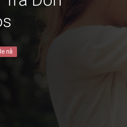
os
le nå