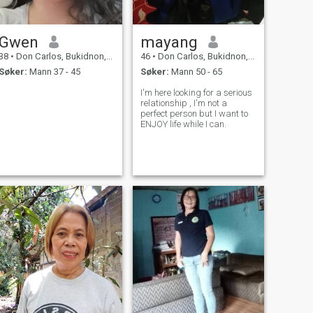
Gwen
mayang
38
•
Don Carlos, Bukidnon, Filippinene
46
•
Don Carlos, Bukidnon, Filippinene
Søker:
Mann 37 - 45
Søker:
Mann 50 - 65
I'm here looking for a serious
relationship , I'm not a
perfect person but I want to
ENJOY life while I can.