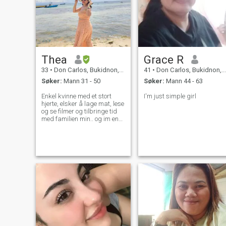
Thea
Grace R
33
•
Don Carlos, Bukidnon, Filippinene
41
•
Don Carlos, Bukidnon, Filippinene
Søker:
Mann 31 - 50
Søker:
Mann 44 - 63
Enkel kvinne med et stort
I'm just simple girl
hjerte, elsker å lage mat, lese
og se filmer og tilbringe tid
med familien min.. og im en
sabbat keeper søker å finne
en mam whos klar til å ha en
familie cos jeg virkelig ønsker
å ha en familie av mine egne
og ha barn .. til den jeg
venter på, bare her og venter
på deg 😊 ..