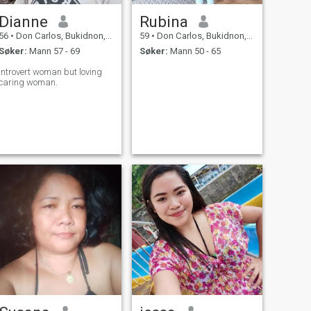
Dianne
Rubina
56
•
Don Carlos, Bukidnon, Filippinene
59
•
Don Carlos, Bukidnon, Filippinene
Søker:
Mann 57 - 69
Søker:
Mann 50 - 65
Introvert woman but loving
caring woman.