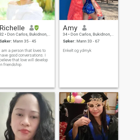
Richelle
Amy
32
•
Don Carlos, Bukidnon, Filippinene
34
•
Don Carlos, Bukidnon, Filippinene
Søker:
Mann 35 - 45
Søker:
Mann 33 - 67
I am a person that loves to
Enkelt og ydmyk
have good conversations. I
believe that love will develop
in friendship.