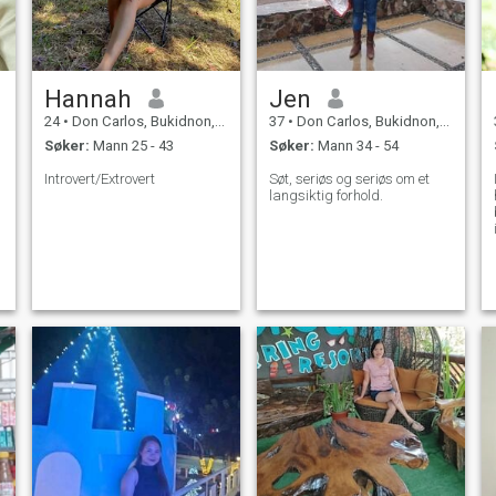
Hannah
Jen
24
•
Don Carlos, Bukidnon, Filippinene
37
•
Don Carlos, Bukidnon, Filippinene
Søker:
Mann 25 - 43
Søker:
Mann 34 - 54
Introvert/Extrovert
Søt, seriøs og seriøs om et
langsiktig forhold.