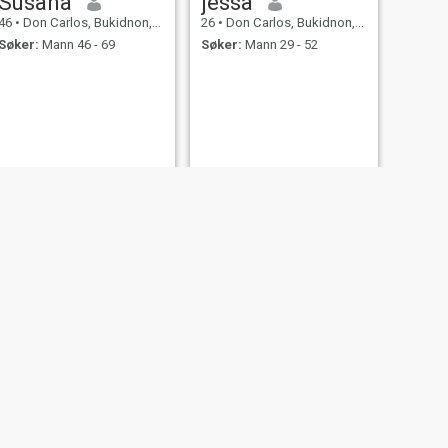
Susana
jessa
46
•
Don Carlos, Bukidnon, Filippinene
26
•
Don Carlos, Bukidnon, Filippinene
Søker:
Mann 46 - 69
Søker:
Mann 29 - 52
NESTE
wiljoana
22
•
Don Carlos, Bukidnon, Filippinene