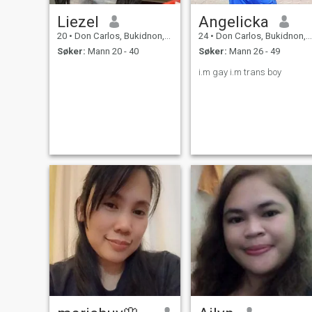
Liezel
Angelicka
20
•
Don Carlos, Bukidnon, Filippinene
24
•
Don Carlos, Bukidnon, Filippinene
Søker:
Mann 20 - 40
Søker:
Mann 26 - 49
i.m gay i.m trans boy