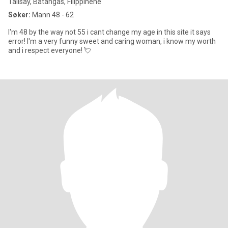
Talisay, Batangas, Filippinene
Søker:
Mann 48 - 62
I'm 48 by the way not 55 i cant change my age in this site it says
error! I'm a very funny sweet and caring woman, i know my worth
and i respect everyone! 💘