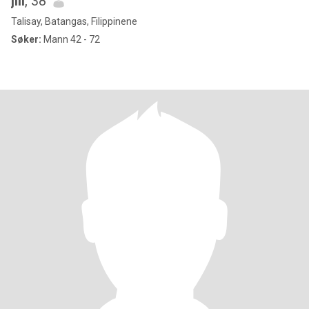
jill
, 38
Talisay, Batangas, Filippinene
Søker:
Mann 42 - 72