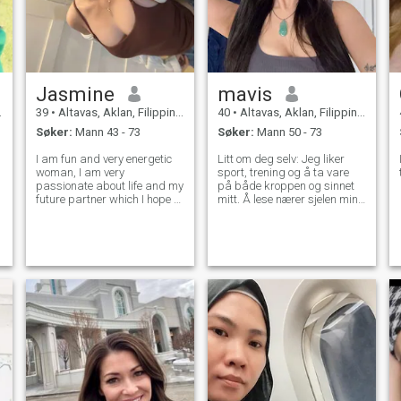
Jasmine
mavis
39
•
Altavas, Aklan, Filippinene
40
•
Altavas, Aklan, Filippinene
Søker:
Mann 43 - 73
Søker:
Mann 50 - 73
I am fun and very energetic
Litt om deg selv: Jeg liker
woman, I am very
sport, trening og å ta vare
passionate about life and my
på både kroppen og sinnet
future partner which I hope to
mitt. Å lese nærer sjelen min,
find here. I am easy-going
å danse frigjør ånden min,
and love to wake up early to
og gode samtaler nærer
have time to cook a delicious
hjertet mitt. Jeg verdsetter
breakfast for my beloved
oppriktighet, emosjonell
people. My friends say that I
intelligens, og noen som vet
love
hvordan å være til stede ikke
bare fysisk, men
følelsesmessig og mentalt.