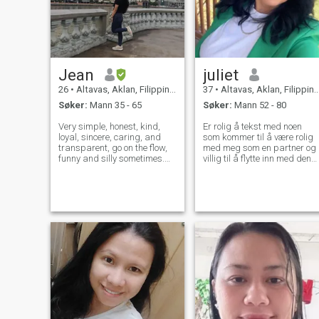
Jean
juliet
26
•
Altavas, Aklan, Filippinene
37
•
Altavas, Aklan, Filippinene
Søker:
Mann 35 - 65
Søker:
Mann 52 - 80
Very simple, honest, kind,
Er rolig å tekst med noen
loyal, sincere, caring, and
som kommer til å være rolig
transparent, go on the flow,
med meg som en partner og
funny and silly sometimes.
villig til å flytte inn med den
Love joking around and
typen mann
laugh. I'm a quite person in
the times that knowing each
other but talkative when I'm
comfortable with someone.
I'm