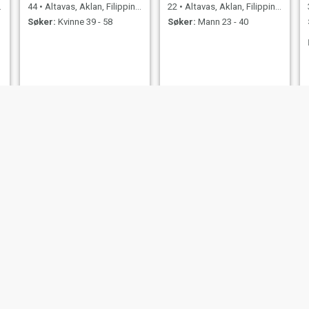
44
•
Altavas, Aklan, Filippinene
22
•
Altavas, Aklan, Filippinene
Søker:
Kvinne 39 - 58
Søker:
Mann 23 - 40
laya
Tomasita
20
•
Altavas, Aklan, Filippinene
65
•
Altavas, Aklan, Filippinene