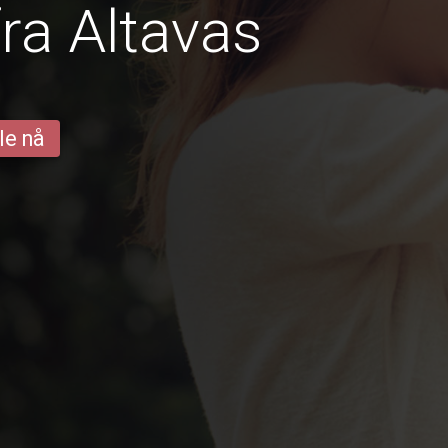
ra Altavas
le nå