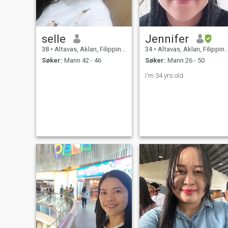
selle
Jennifer
38
•
Altavas, Aklan, Filippinene
34
•
Altavas, Aklan, Filippinene
Søker:
Mann 42 - 46
Søker:
Mann 26 - 50
I'm 34 yrs old