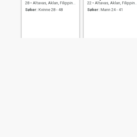
28
•
Altavas, Aklan, Filippinene
22
•
Altavas, Aklan, Filippinene
Søker:
Kvinne 28 - 48
Søker:
Mann 24 - 41
Rose
24
•
Altavas, Aklan, Filippinene