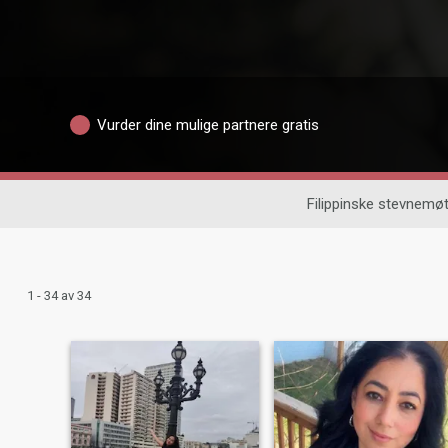
Vurder dine mulige partnere gratis
Filippinske stevnemø
1 - 34 av 34