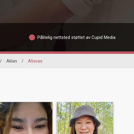
Pålitelig nettsted støttet av Cupid Media
/
Aklan
/
Altavas