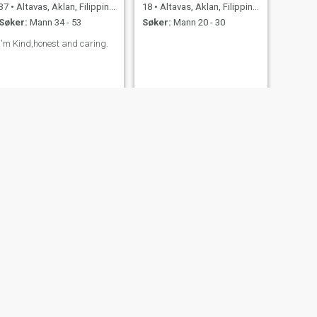
37
•
Altavas, Aklan, Filippinene
18
•
Altavas, Aklan, Filippinene
Søker:
Mann 34 - 53
Søker:
Mann 20 - 30
I'm Kind,honest and caring.
Jenard
30
•
Altavas, Aklan, Filippinene