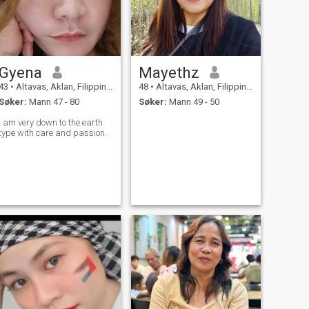
Gyena
Mayethz
43
•
Altavas, Aklan, Filippinene
48
•
Altavas, Aklan, Filippinene
Søker:
Mann 47 - 80
Søker:
Mann 49 - 50
I am very down to the earth
type with care and passion.