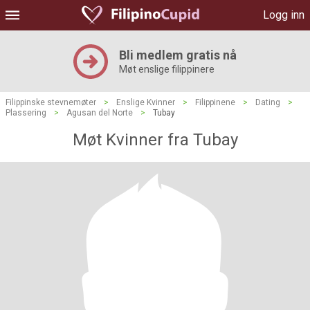
Logg inn
Bli medlem gratis nå
Møt enslige filippinere
Filippinske stevnemøter
>
Enslige Kvinner
>
Filippinene
>
Dating
>
Plassering
>
Agusan del Norte
>
Tubay
Møt Kvinner fra Tubay