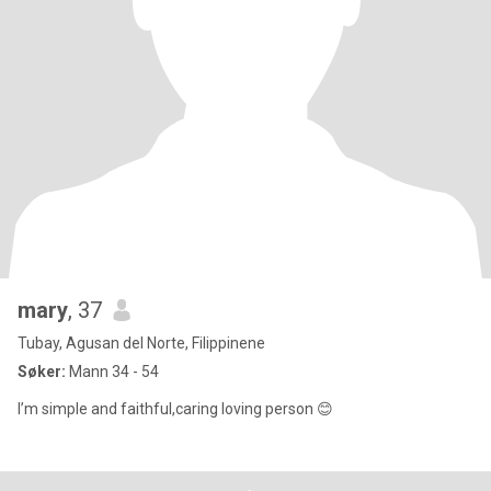
mary
, 37
Tubay, Agusan del Norte, Filippinene
Søker:
Mann 34 - 54
I’m simple and faithful,caring loving person 😊