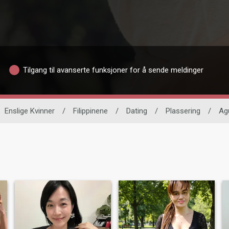
Tilgang til avanserte funksjoner for å sende meldinger
Enslige Kvinner
/
Filippinene
/
Dating
/
Plassering
/
Ag