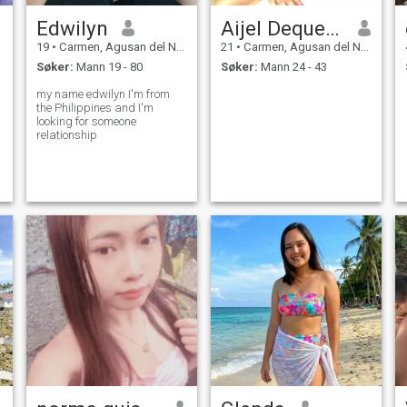
Edwilyn
Aijel Dequetos
19
•
Carmen, Agusan del Norte, Filippinene
21
•
Carmen, Agusan del Norte, Filippinene
Søker:
Mann 19 - 80
Søker:
Mann 24 - 43
my name edwilyn I'm from
the Philippines and I'm
looking for someone
relationship