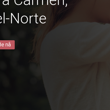
l-Norte
le nå