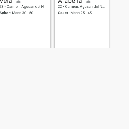
Veia
Arabella
23
•
Carmen, Agusan del Norte, Filippinene
22
•
Carmen, Agusan del Norte, Filippinene
Søker:
Mann 30 - 50
Søker:
Mann 25 - 45
NESTE
Bianca
20
•
Carmen, Agusan del Norte, Filippinene