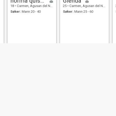
norma quisaba
Glenda
18
•
Carmen, Agusan del Norte, Filippinene
25
•
Carmen, Agusan del Norte, Filippinene
Søker:
Mann 20 - 40
Søker:
Mann 25 - 60
Ann
Joann
30
•
Carmen, Agusan del Norte, Filippinene
30
•
Carmen, Agusan del Norte, Filippinene