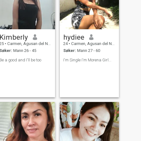
Kimberly
hydiee
25
•
Carmen, Agusan del Norte, Filippinene
24
•
Carmen, Agusan del Norte, Filippinene
Søker:
Mann 26 - 45
Søker:
Mann 27 - 60
Be a good and I'll be too
I'm Single I'm Morena Girl...