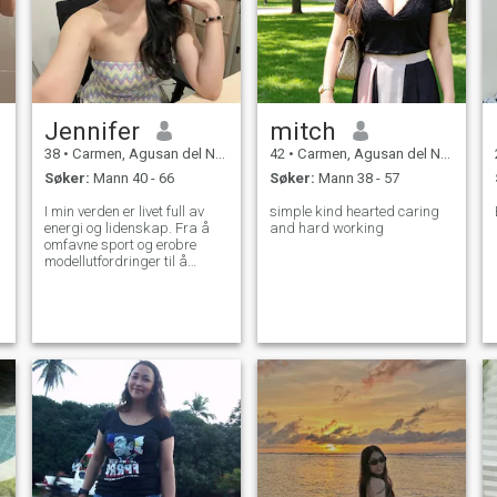
Jennifer
mitch
38
•
Carmen, Agusan del Norte, Filippinene
42
•
Carmen, Agusan del Norte, Filippinene
Søker:
Mann 40 - 66
Søker:
Mann 38 - 57
I min verden er livet full av
simple kind hearted caring
energi og lidenskap. Fra å
and hard working
omfavne sport og erobre
modellutfordringer til å
skape kulinariske nyanser
og slå ut i bowlingbaner, er
hvert øyeblikk et eventyr.
Stemmen min finner frihet i
karaoke, og morgenene mine
blomstrer med forfriskende
øvelser, som legger
grunnlaget for en livlig og
sunn livsstil. Som en
dynamisk ung kvinne, vever
jeg sammen trådene av
fitness, kreativitet og
utforskning, og skaper et liv
som utstråler glede og