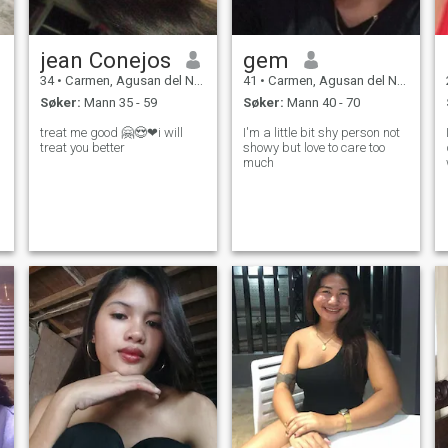
jean Conejos
gem
34
•
Carmen, Agusan del Norte, Filippinene
41
•
Carmen, Agusan del Norte, Filippinene
Søker:
Mann 35 - 59
Søker:
Mann 40 - 70
treat me good 🤗😍❤i will
I'm a little bit shy person not
treat you better
showy but love to care too
much