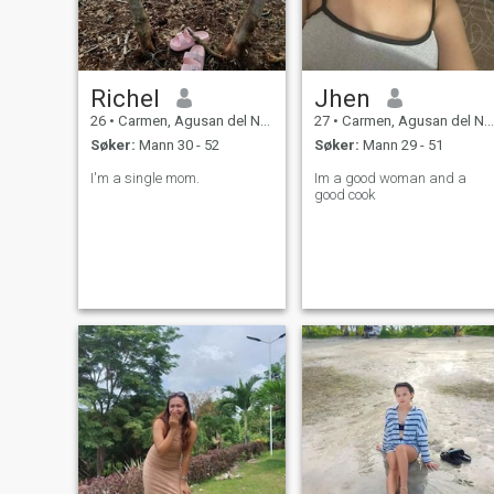
Richel
Jhen
26
•
Carmen, Agusan del Norte, Filippinene
27
•
Carmen, Agusan del Norte, Filippinene
Søker:
Mann 30 - 52
Søker:
Mann 29 - 51
I'm a single mom.
Im a good woman and a
good cook