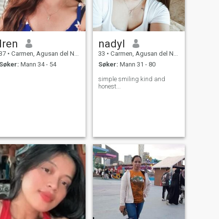
Iren
nadyl
37
•
Carmen, Agusan del Norte, Filippinene
33
•
Carmen, Agusan del Norte, Filippinene
Søker:
Mann 34 - 54
Søker:
Mann 31 - 80
simple smiling kind and
honest...