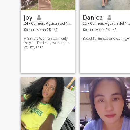
joy
Danica
24
•
Carmen, Agusan del Norte, Filippinene
22
•
Carmen, Agusan del Norte, Filippinene
Søker:
Mann 25 - 43
Søker:
Mann 24 - 43
A Simple Woman born only
Beautiful inside and caring♥️
for you . Patiently waiting for
you my Man.