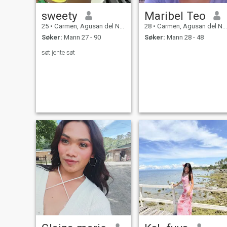
sweety
Maribel Teo
25
•
Carmen, Agusan del Norte, Filippinene
28
•
Carmen, Agusan del Norte, Filippinene
Søker:
Mann 27 - 90
Søker:
Mann 28 - 48
søt jente søt