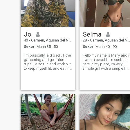
Jo
Selma
40
•
Carmen, Agusan del Norte, Filippinene
28
•
Carmen, Agusan del Norte, Filippinene
Søker:
Mann 35 - 50
Søker:
Mann 40 - 90
I'm basically laid back, I love
Hello my name is Mary and i
gardening and go nature
live in a beautiful mountain
trips, I also run and work out
here in my place, im very
to keep myself fit, and eat in
simple girl with a simple life.
moderation (no diet). Read in
I love to sing and do my
my vacant time, when I'm at
garden all the time
home I'm not the corporate
sometimes when im sad i
girl anymore, my job is left
just sing to ease the pain, im
behind in the offi
back here because i was
hoing to fi