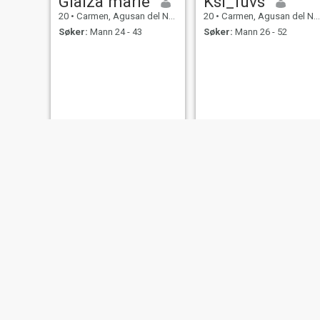
Glaiza marie
Ksl_fuvs
20
•
Carmen, Agusan del Norte, Filippinene
20
•
Carmen, Agusan del Norte, Filippinene
Søker:
Mann 24 - 43
Søker:
Mann 26 - 52
Johanna
Zenaida
24
•
Carmen, Agusan del Norte, Filippinene
38
•
Carmen, Agusan del Norte, Filippinene