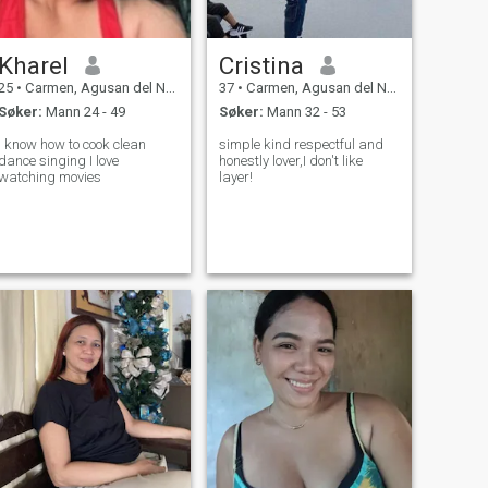
Kharel
Cristina
25
•
Carmen, Agusan del Norte, Filippinene
37
•
Carmen, Agusan del Norte, Filippinene
Søker:
Mann 24 - 49
Søker:
Mann 32 - 53
I know how to cook clean
simple kind respectful and
dance singing I love
honestly lover,I don't like
watching movies
layer!