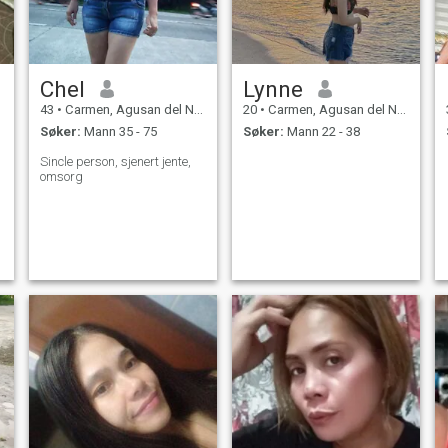
oppfyllelse.
Chel
Lynne
43
•
Carmen, Agusan del Norte, Filippinene
20
•
Carmen, Agusan del Norte, Filippinene
Søker:
Mann 35 - 75
Søker:
Mann 22 - 38
Sincle person, sjenert jente,
omsorg