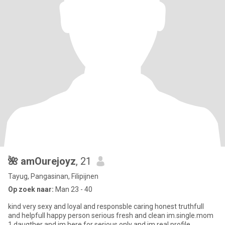
🌺 amOurejoyz
, 21
Tayug, Pangasinan, Filipijnen
Op zoek naar:
Man 23 - 40
kind very sexy and loyal and responsble caring honest truthfull
and helpfull happy person serious fresh and clean im.single.mom
1 daugther and im.here for serious only and im real profile ..