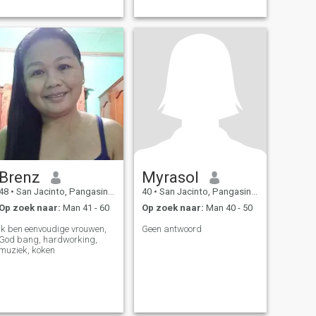
Brenz
Myrasol
48
•
San Jacinto, Pangasinan, Filipijnen
40
•
San Jacinto, Pangasinan, Filipijnen
Op zoek naar:
Man 41 - 60
Op zoek naar:
Man 40 - 50
Ik ben eenvoudige vrouwen,
Geen antwoord
God bang, hardworking,
muziek, koken