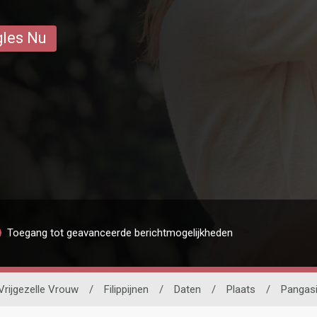
gles Nu
Toegang tot geavanceerde berichtmogelijkheden
Vrijgezelle Vrouw
/
Filippijnen
/
Daten
/
Plaats
/
Pangas