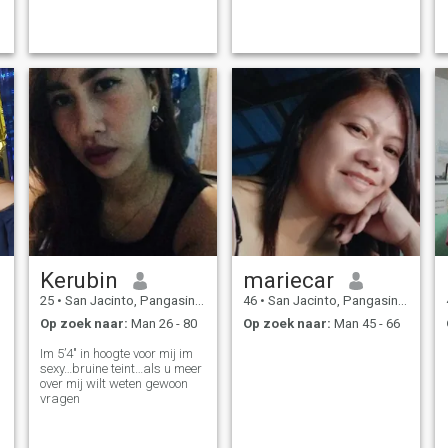
Kerubin
mariecar
25
•
San Jacinto, Pangasinan, Filipijnen
46
•
San Jacinto, Pangasinan, Filipijnen
Op zoek naar:
Man 26 - 80
Op zoek naar:
Man 45 - 66
Im 5’4" in hoogte voor mij im
sexy…bruine teint…als u meer
over mij wilt weten gewoon
vragen