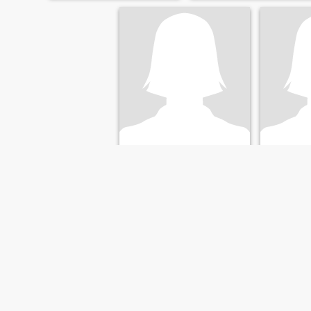
Rizza
Yasm
24
•
San Jacinto, Pangasinan, Filipijnen
34
•
San Jacint
Op zoek naar:
Man 40 - 55
Op zoek n
EERSTE
VORIGE