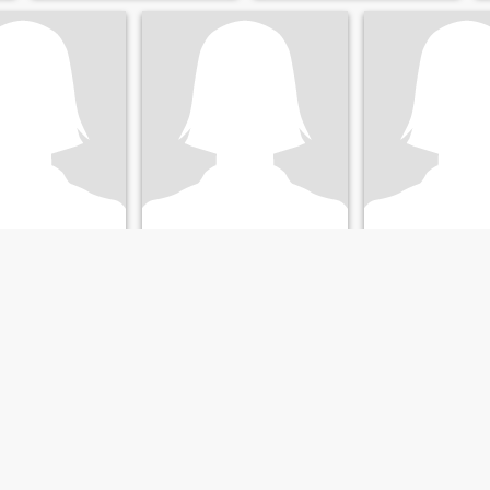
ine
Faye
o, Pangasinan, Filipijnen
23
•
San Jacinto, Pangasinan, Filipijnen
36
•
San Jacinto, Pangasin
aar:
Man 34 - 45
Op zoek naar:
Man 23 - 26
Op zoek naar:
Ma