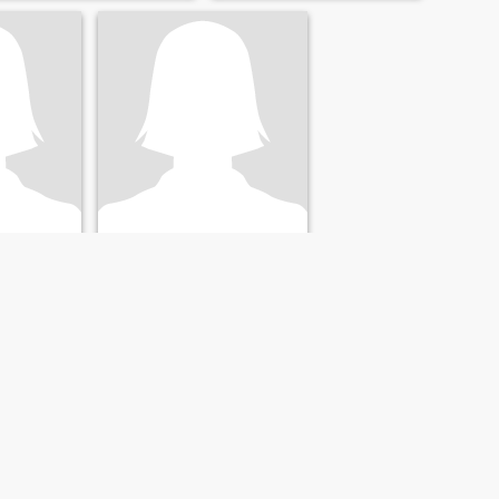
Edgardocalosa
Sam
an, Filipijnen
39
•
San Jacinto, Pangasinan, Filipijnen
n 33 - 54
Op zoek naar:
Man 36 - 56
VOLGENDE
LAATSTE