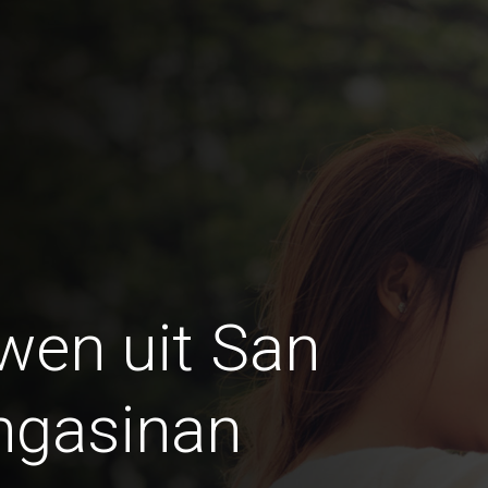
wen uit San
ngasinan