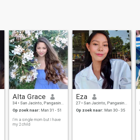
Alta Grace
Eza
34
•
San Jacinto, Pangasinan, Filipijnen
27
•
San Jacinto, Pangasinan, Filipijnen
Op zoek naar:
Man 31 - 51
Op zoek naar:
Man 30 - 35
I'm a single mom but I have
my 2 child