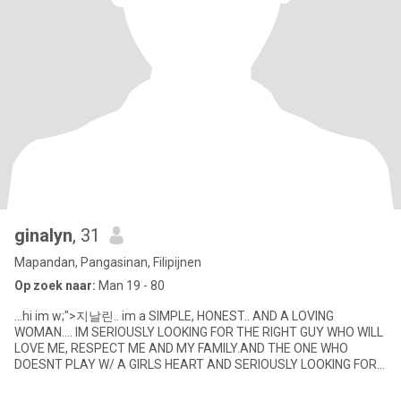
ginalyn
, 31
Mapandan, Pangasinan, Filipijnen
Op zoek naar:
Man 19 - 80
...hi im w;">지날린.. im a SIMPLE, HONEST.. AND A LOVING
WOMAN.... IM SERIOUSLY LOOKING FOR THE RIGHT GUY WHO WILL
LOVE ME, RESPECT ME AND MY FAMILY.AND THE ONE WHO
DOESNT PLAY W/ A GIRLS HEART AND SERIOUSLY LOOKING FOR
THE RIGHT GIRL FOR HER.... P