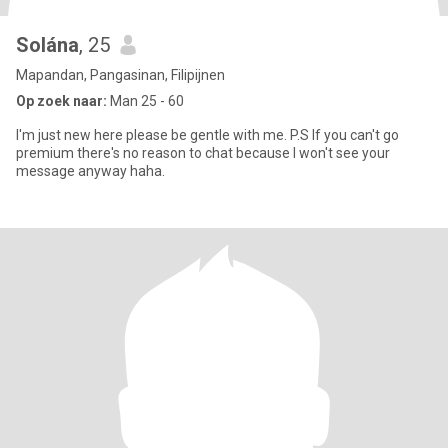
Solána
, 25
Mapandan, Pangasinan, Filipijnen
Op zoek naar:
Man 25 - 60
I'm just new here please be gentle with me. P.S If you can't go
premium there's no reason to chat because I won't see your
message anyway haha.