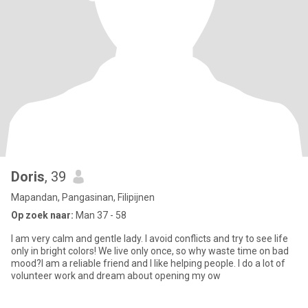
Doris
, 39
Mapandan, Pangasinan, Filipijnen
Op zoek naar:
Man 37 - 58
I am very calm and gentle lady. I avoid conflicts and try to see life
only in bright colors! We live only once, so why waste time on bad
mood?I am a reliable friend and I like helping people. I do a lot of
volunteer work and dream about opening my ow