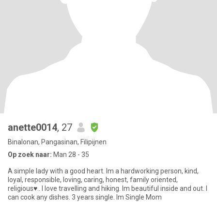
anette0014
, 27
Binalonan, Pangasinan, Filipijnen
Op zoek naar:
Man 28 - 35
A simple lady with a good heart. Im a hardworking person, kind,
loyal, responsible, loving, caring, honest, family oriented,
religious♥.. I love travelling and hiking. Im beautiful inside and out. I
can cook any dishes. 3 years single. Im Single Mom