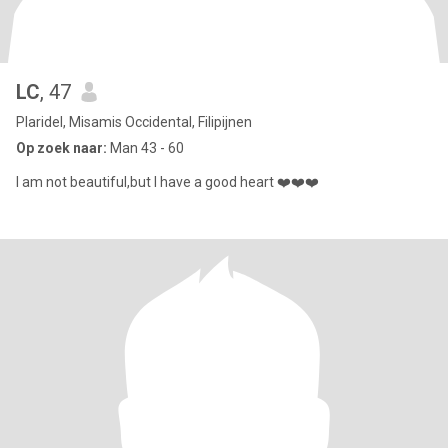
LC
, 47
Plaridel, Misamis Occidental, Filipijnen
Op zoek naar:
Man 43 - 60
I am not beautiful,but I have a good heart ❤️❤️❤️