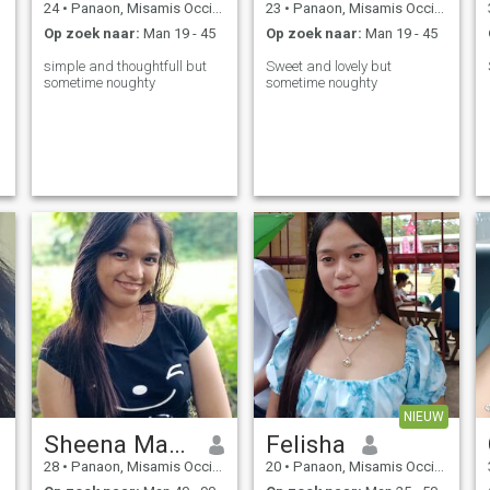
24
•
Panaon, Misamis Occidental, Filipijnen
23
•
Panaon, Misamis Occidental, Filipijnen
Op zoek naar:
Man 19 - 45
Op zoek naar:
Man 19 - 45
simple and thoughtfull but
Sweet and lovely but
sometime noughty
sometime noughty
NIEUW
Sheena Marie
Felisha
28
•
Panaon, Misamis Occidental, Filipijnen
20
•
Panaon, Misamis Occidental, Filipijnen