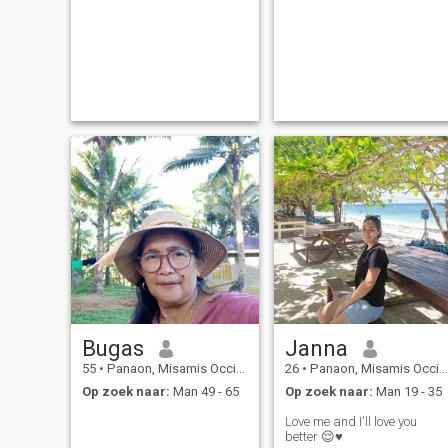
Bugas
Janna
55
•
Panaon, Misamis Occidental, Filipijnen
26
•
Panaon, Misamis Occidental, Filipijnen
Op zoek naar:
Man 49 - 65
Op zoek naar:
Man 19 - 35
Love me and I'll love you
better 😌♥️