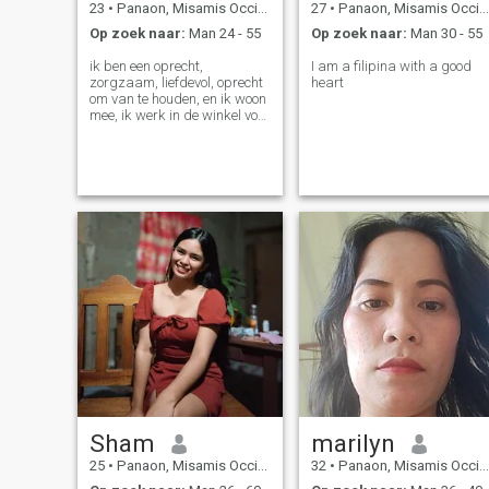
23
•
Panaon, Misamis Occidental, Filipijnen
27
•
Panaon, Misamis Occidental, Filipijnen
Op zoek naar:
Man 24 - 55
Op zoek naar:
Man 30 - 55
ik ben een oprecht,
I am a filipina with a good
zorgzaam, liefdevol, oprecht
heart
om van te houden, en ik woon
mee, ik werk in de winkel voor
groenten gebied, ik woon niet
van de stad pp i ben echt
persoon, lief en zorgzaam, ik
ben verlegen als we elkaar
voor het eerst persoonlijk
ontmoeten, ik ben nieuw hier
op deze site, ik werk in de
markt winkel in groenten
gebied, ik woon alleen. ik ben
niet goed in het engels, ik hou
ervan om films te kijken in
youtube tom and jerry,
volleybal te spelen.
Sham
marilyn
25
•
Panaon, Misamis Occidental, Filipijnen
32
•
Panaon, Misamis Occidental, Filipijnen