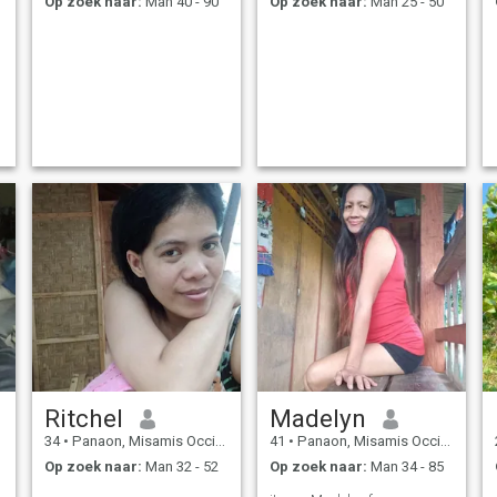
Op zoek naar:
Man 40 - 90
Op zoek naar:
Man 25 - 50
Ritchel
Madelyn
34
•
Panaon, Misamis Occidental, Filipijnen
41
•
Panaon, Misamis Occidental, Filipijnen
Op zoek naar:
Man 32 - 52
Op zoek naar:
Man 34 - 85