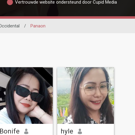
Vertrouwde website ondersteund door Cupid Media
Occidental
/
Panaon
Bonife
hyle