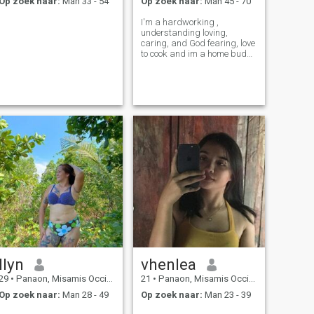
Op zoek naar:
Man 33 - 54
Op zoek naar:
Man 45 - 70
I'm a hardworking ,
understanding loving,
caring, and God fearing, love
to cook and im a home buddy
person...
Ilyn
vhenlea
29
•
Panaon, Misamis Occidental, Filipijnen
21
•
Panaon, Misamis Occidental, Filipijnen
Op zoek naar:
Man 28 - 49
Op zoek naar:
Man 23 - 39