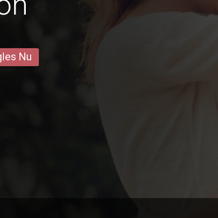
on
gles Nu