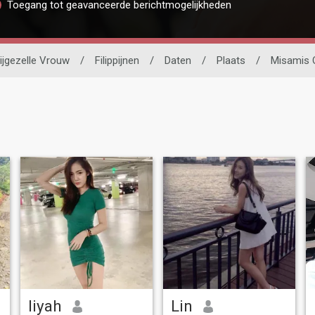
Toegang tot geavanceerde berichtmogelijkheden
ijgezelle Vrouw
/
Filippijnen
/
Daten
/
Plaats
/
Misamis 
liyah
Lin