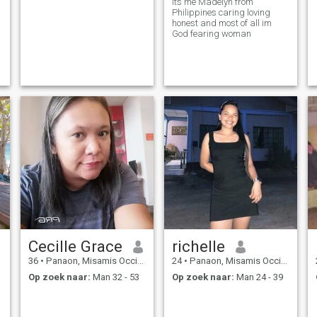
its me Madelyn from
Philippines caring loving
honest and most of all im
God fearing woman
Cecille Grace
richelle
36
•
Panaon, Misamis Occidental, Filipijnen
24
•
Panaon, Misamis Occidental, Filipijnen
Op zoek naar:
Man 32 - 53
Op zoek naar:
Man 24 - 39