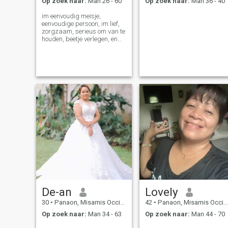
Op zoek naar:
Man 26 - 60
Op zoek naar:
Man 36 - 40
im eenvoudig meisje,
eenvoudige persoon, im lief,
zorgzaam, serieus om van te
houden, beetje verlegen, en
goed persoon.
De-an
Lovely
30
•
Panaon, Misamis Occidental, Filipijnen
42
•
Panaon, Misamis Occidental, Filipijnen
Op zoek naar:
Man 34 - 63
Op zoek naar:
Man 44 - 70