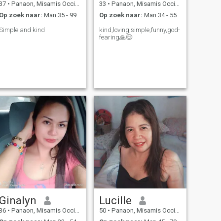
37
•
Panaon, Misamis Occidental, Filipijnen
33
•
Panaon, Misamis Occidental, Filipijnen
Op zoek naar:
Man 35 - 99
Op zoek naar:
Man 34 - 55
Simple and kind
kind,loving,simple,funny,god-
fearing🙏😊
Ginalyn
Lucille
36
•
Panaon, Misamis Occidental, Filipijnen
50
•
Panaon, Misamis Occidental, Filipijnen