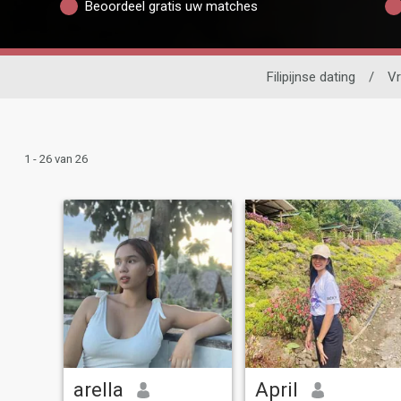
Beoordeel gratis uw matches
Filipijnse dating
/
Vr
1 - 26 van 26
arella
April