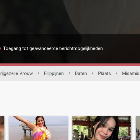
Toegang tot geavanceerde berichtmogelijkheden
rijgezelle Vrouw
/
Filippijnen
/
Daten
/
Plaats
/
Misamis 