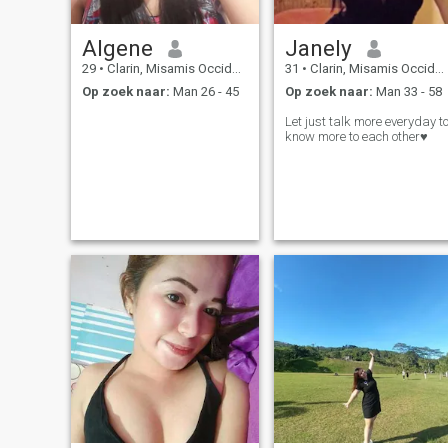
Algene
Janely
29
•
Clarin, Misamis Occidental, Filipijnen
31
•
Clarin, Misamis Occidental, Filipijnen
Op zoek naar:
Man 26 - 45
Op zoek naar:
Man 33 - 58
Let just talk more everyday t
know more to each other♥️