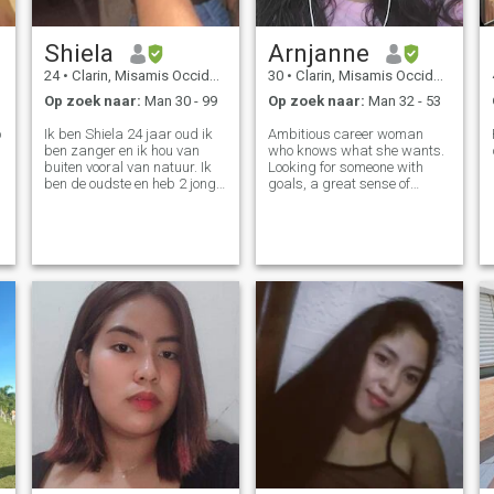
Shiela
Arnjanne
24
•
Clarin, Misamis Occidental, Filipijnen
30
•
Clarin, Misamis Occidental, Filipijnen
Op zoek naar:
Man 30 - 99
Op zoek naar:
Man 32 - 53
o
Ik ben Shiela 24 jaar oud ik
Ambitious career woman
ben zanger en ik hou van
who knows what she wants.
buiten vooral van natuur. Ik
Looking for someone with
ben de oudste en heb 2 jonge
goals, a great sense of
broers en zussen, wat ik
humor, and the willingness to
steun mijn jonge broer. We
share the journey.
wonen in hetzelfde huis met
mijn moeder.