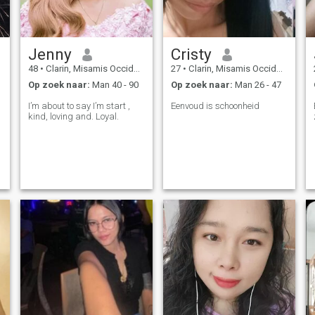
Jenny
Cristy
48
•
Clarin, Misamis Occidental, Filipijnen
27
•
Clarin, Misamis Occidental, Filipijnen
Op zoek naar:
Man 40 - 90
Op zoek naar:
Man 26 - 47
I’m about to say I’m start ,
Eenvoud is schoonheid
kind, loving and. Loyal.