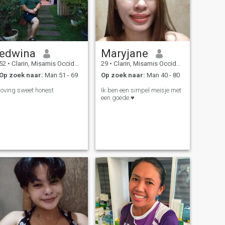
edwina
Maryjane
52
•
Clarin, Misamis Occidental, Filipijnen
29
•
Clarin, Misamis Occidental, Filipijnen
Op zoek naar:
Man 51 - 69
Op zoek naar:
Man 40 - 80
loving sweet honest
Ik ben een simpel meisje met
een goede ♥️