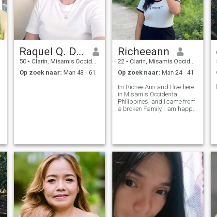
Raquel Q. Dat-ugan
Richeeann
50
•
Clarin, Misamis Occidental, Filipijnen
22
•
Clarin, Misamis Occidental, Filipijnen
Op zoek naar:
Man 43 - 61
Op zoek naar:
Man 24 - 41
Im Richee Ann and I live here
in Misamis Occidental
Philippines, and I came from
a broken Family, I am happy
and independent even there
are so many struggles and
difficulties in life but thanks
God cause he didn't forsaken
us here,. Im in those site