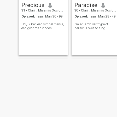
Precious
Paradise
31
•
Clarin, Misamis Occidental, Filipijnen
30
•
Clarin, Misamis Occidental, Filipijnen
Op zoek naar:
Man 30 - 99
Op zoek naar:
Man 28 - 49
Hoi, ik ben een simpel meisje,
I'm an ambivert type of
een goodman vinden.
person. Loves to sing.
zoey
bhe