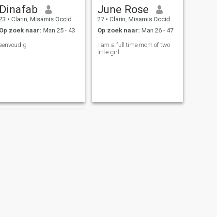
Dinafab
June Rose
23
•
Clarin, Misamis Occidental, Filipijnen
27
•
Clarin, Misamis Occidental, Filipijnen
Op zoek naar:
Man 25 - 43
Op zoek naar:
Man 26 - 47
eenvoudig
I am a full time mom of two
little girl
VOLGENDE
Zell