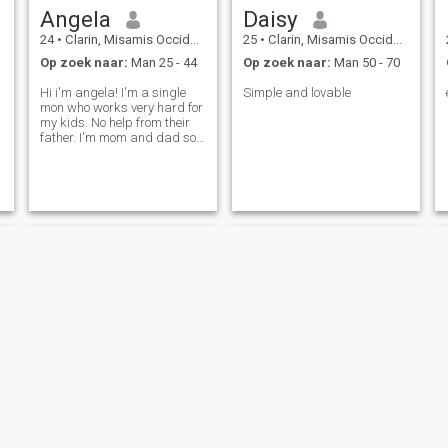
Angela
Daisy
24
•
Clarin, Misamis Occidental, Filipijnen
25
•
Clarin, Misamis Occidental, Filipijnen
Op zoek naar:
Man 25 - 44
Op zoek naar:
Man 50 - 70
Hi i'm angela! I'm a single
Simple and lovable
mon who works very hard for
my kids. No help from their
father. I'm mom and dad so
therefore i am strong!
Grecila
Mary Chris