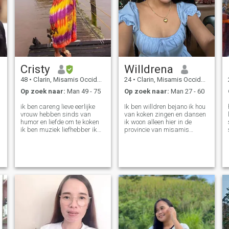
Cristy
Willdrena
48
•
Clarin, Misamis Occidental, Filipijnen
24
•
Clarin, Misamis Occidental, Filipijnen
Op zoek naar:
Man 49 - 75
Op zoek naar:
Man 27 - 60
ik ben careng lieve eerlijke
Ik ben willdren bejano ik hou
vrouw hebben sinds van
van koken zingen en dansen
humor en liefde om te koken
ik woon alleen hier in de
ik ben muziek liefhebber ik
provincie van misamis
ben alleenstaande moeder
occidental ik hou ook van
en begripvol en ik ben een
zwemmen en ik doe een
man vrouw en ik ben
aantal eenvoudige
vriendelijk hartige vrouw en
oefeningen en ook ik hou
smiley ik hou van koken, en
ervan om zeevruchten te eten
im serious.not.into.playing
ik ben 47 kg en 166 cm en ik
games ik hoop dat ik
ben familie georiënteerd ik
iemand.Who.Make mehappy
ben hier voor een serieuze
en Ik maak hem ook
relatie hopelijk is een van de
gelukkig.en voor de rest van
gebruikers hier serieus en
mijn leven. Open minded
bereid om verantwoordelijk
en aardige man te zijn