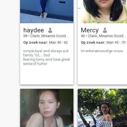
haydee
Mercy
38
•
Clarin, Misamis Occidental, Filipijnen
46
•
Clarin, Misamis Occidental, Filipijnen
Op zoek naar:
Man 40 - 62
Op zoek naar:
Man 45 - 70
simple,loyal and always put
Im enkel eenvoudige vrouw
family 1st,....God
fearing,funny and have great
sense of humor