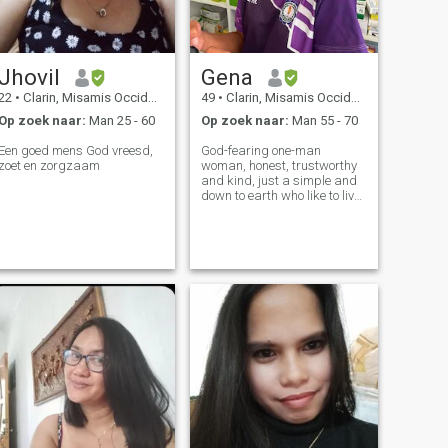
Jhovil
Gena
22
•
Clarin, Misamis Occidental, Filipijnen
49
•
Clarin, Misamis Occidental, Filipijnen
Op zoek naar:
Man 25 - 60
Op zoek naar:
Man 55 - 70
Een goed mens God vreesd,
God-fearing one-man
zoet en zorgzaam
woman, honest, trustworthy
and kind, just a simple and
down to earth who like to live
in a simplest way.