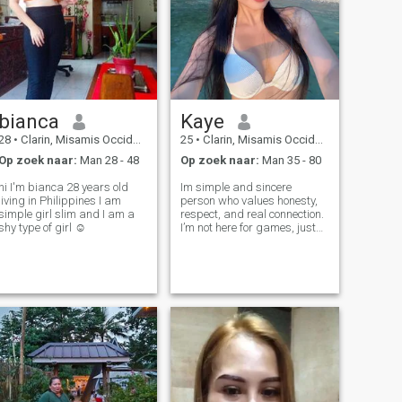
bianca
Kaye
28
•
Clarin, Misamis Occidental, Filipijnen
25
•
Clarin, Misamis Occidental, Filipijnen
Op zoek naar:
Man 28 - 48
Op zoek naar:
Man 35 - 80
hi I'm bianca 28 years old
Im simple and sincere
living in Philippines I am
person who values honesty,
simple girl slim and I am a
respect, and real connection.
shy type of girl ☺️
I’m not here for games, just
hoping to meet someone who
understands loyalty and
kindness,i believe in true love,
deep conversations, and the
kind of connection that feels