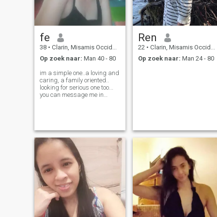
fe
Ren
38
•
Clarin, Misamis Occidental, Filipijnen
22
•
Clarin, Misamis Occidental, Filipijnen
Op zoek naar:
Man 40 - 80
Op zoek naar:
Man 24 - 80
im a simple one..a loving and
caring, a family oriented..
looking for serious one too...
you can message me in
WhatsApp.. 🤗😘💗