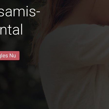
isamis-
ntal
gles Nu