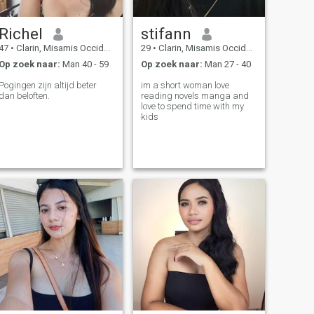
Richel
stifann
47
•
Clarin, Misamis Occidental, Filipijnen
29
•
Clarin, Misamis Occidental, Filipijnen
Op zoek naar:
Man 40 - 59
Op zoek naar:
Man 27 - 40
Pogingen zijn altijd beter
im a short woman love
dan beloften.
reading novels manga and
love to spend time with my
kids