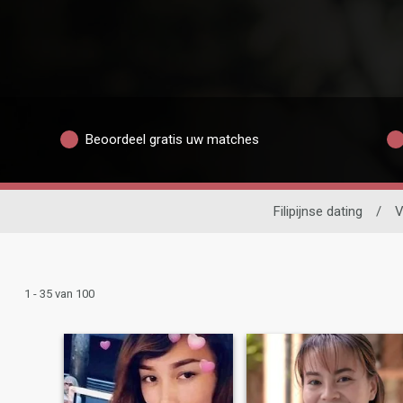
Beoordeel gratis uw matches
Filipijnse dating
/
V
1 - 35 van 100