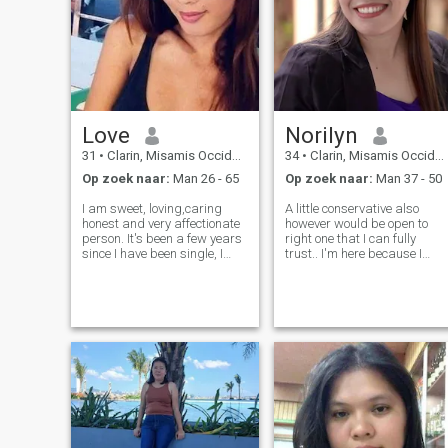
Love
Norilyn
31
•
Clarin, Misamis Occidental, Filipijnen
34
•
Clarin, Misamis Occidental, Filipijnen
Op zoek naar:
Man 26 - 65
Op zoek naar:
Man 37 - 50
I am sweet, loving,caring
A little conservative also
honest and very affectionate
however would be open to
person. It's been a few years
right one that I can fully
since I have been single, I
trust.. I'm here because I
think it's time to try my luck to
wanted to love and the
find the love of my life in here,
heartbreak taught me a lot
someone to laugh, someone
been single for almost 7
to share my life with, and
years want to give some time
someone to be wi
for love again to someone
and build conn