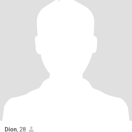
Dion
, 28