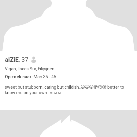
aiZiE
, 37
Vigan, Ilocos Sur, Filipijnen
Op zoek naar:
Man 35 - 45
sweet but stubborn..caring but childish..🤭🤭🤭🫣🫣🫣 better to
know me on your own..☺️☺️☺️