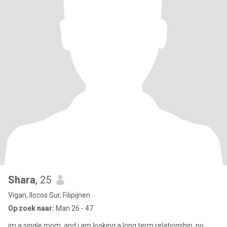
Shara
, 25
Vigan, Ilocos Sur, Filipijnen
Op zoek naar:
Man 26 - 47
im a single mom. and i am looking a long term relationship. no