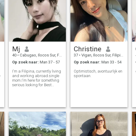
Mj
Christine
40
•
Cabugao, Ilocos Sur, Filipijnen
37
•
Vigan, Ilocos Sur, Filipijnen
Op zoek naar:
Man 37 - 57
Op zoek naar:
Man 33 - 54
I'm a Filipina, currently living
Optimistisch, avontuurlijk en
e
and working abroad.single
spontaan.
mom.I'm here for something
serious.looking for Best
friend.i love to go to
beach.and trying to maintain
my body fitness. Too old for
fun and hookup.if you are
here for games? You'll lost.So
b