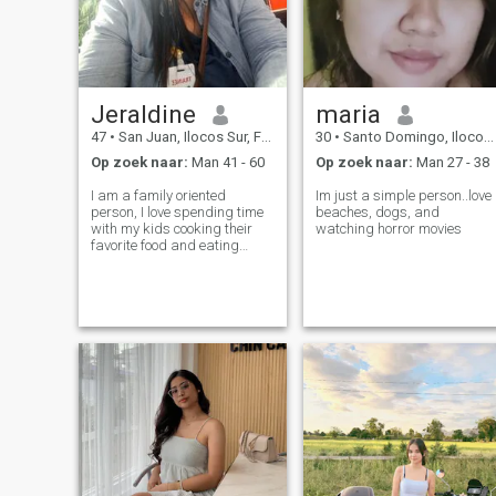
Jeraldine
maria
47
•
San Juan, Ilocos Sur, Filipijnen
30
•
Santo Domingo, Ilocos Sur, Filipijnen
Op zoek naar:
Man 41 - 60
Op zoek naar:
Man 27 - 38
I am a family oriented
Im just a simple person..love
person, I love spending time
beaches, dogs, and
with my kids cooking their
watching horror movies
favorite food and eating
together is our simple
bonding. I am a simple
person who always value my
inner peace. When I am not
at work I spent my time at
home with my kids