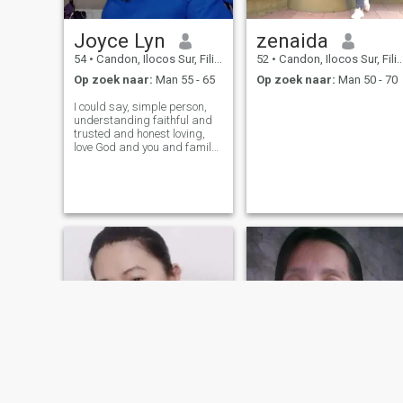
Joyce Lyn
zenaida
54
•
Candon, Ilocos Sur, Filipijnen
52
•
Candon, Ilocos Sur, Filipijnen
Op zoek naar:
Man 55 - 65
Op zoek naar:
Man 50 - 70
I could say, simple person,
understanding faithful and
trusted and honest loving,
love God and you and family
💖 I love to cook and eat you
😋 I'm real account and
picture.. please NO fake
account stay away from
me!!..peace..✌️