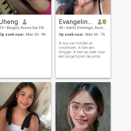
Jheng
Evangeline tabaco
25
•
Burgos, Ilocos Sur, Filipijnen
49
•
Santo Domingo, Ilocos Sur, Filipijnen
Op zoek naar:
Man 55 - 99
Op zoek naar:
Man 55 - 75
Ik hou van honden en
rondreizen, ik ben een
blogger. Ik ben op zoek naar
een lange tijd en de juiste
voor mij.