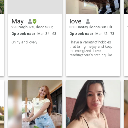
May
love
29
•
Nagbukel, Ilocos Sur, Filipijnen
38
•
Bantay, Ilocos Sur, Filipijnen
Op zoek naar:
Man 34 - 63
Op zoek naar:
Man 42 - 73
Shiny and lovely
I have a variety of hobbies
that bring me joy and keep
me energized. I love
readingthere's nothing like
getting lost in a good book. In
my spare time, I enjoy
crocheting and creating
beautiful, cozy pieces. I'm
also passionate about
travelingexplorin