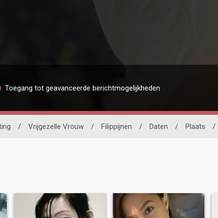
Toegang tot geavanceerde berichtmogelijkheden
ting
/
Vrijgezelle Vrouw
/
Filippijnen
/
Daten
/
Plaats
/