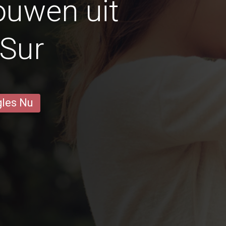
ouwen uit
 Sur
gles Nu