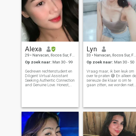
Alexa
Lyn
29
•
Narvacan, Ilocos Sur, Filipijnen
33
•
Narvacan, Ilocos Sur, Filipijnen
Op zoek naar:
Man 30 - 99
Op zoek naar:
Man 30 - 50
Gedreven rechtenstudent en
Vraag maar, ik ben leuk om
Diligent Virtual Assistant
over te praten 😅 En alleen d
Seeking Authentic Connection
serieuze die klaar is om te
and Genuine Love. Honest,
gaan zitten, we worden niet
affectionate en Genuine: Op
jonger weet je 😅 Gewoon een
zoek naar een relatie
herinnering, als je een
gebaseerd op transparantie
standaard bent zoals ik,
en vertrouwen, met Zero
neem dan alsjeblieft niet de
Tolerance for Deception \NPS.
moeite om me te berichten
Stuur mij geen berichten als
omdat we allebei onze tijd
uw profiel niet is geverifieerd.
verspillen, we kunnen geen
\Ni wordt gemakkelijk
gesprek opbouwen met
uitgeschakeld, dus sorry als
slechts 7 letters 😜😅✌🏻
ik niet meer reageer
Trouwens, ik gebruik geen
filter, dus wat je ziet is wat je