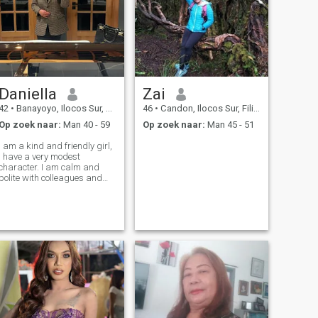
Daniella
Zai
42
•
Banayoyo, Ilocos Sur, Filipijnen
46
•
Candon, Ilocos Sur, Filipijnen
Op zoek naar:
Man 40 - 59
Op zoek naar:
Man 45 - 51
I am a kind and friendly girl,
I have a very modest
character. I am calm and
polite with colleagues and
friends. I rarely have
relationships because I work
very hard. I don't have a big
family, I'm completely alone.
I'm looking for my happiness
somew