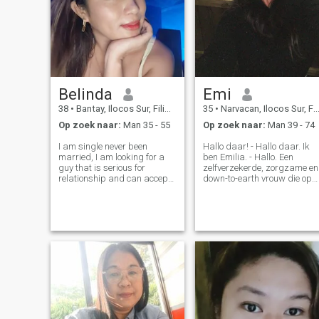
krijgt haha 😅🤣✌🏻
Belinda
Emi
38
•
Bantay, Ilocos Sur, Filipijnen
35
•
Narvacan, Ilocos Sur, Filipijnen
Op zoek naar:
Man 35 - 55
Op zoek naar:
Man 39 - 74
I am single never been
Hallo daar! - Hallo daar. Ik
married, I am looking for a
ben Emilia. - Hallo. Een
guy that is serious for
zelfverzekerde, zorgzame en
relationship and can accept
down-to-earth vrouw die op
me for who I am. Looking for
zoek is naar iemand die echt
sweet romantic gentleman
is. Ik hou van goede
and one man one woman. I
gesprekken, goede vibes, en
am honest trustworthy loving
mensen die weten wat ze
loyal and faithful and can
willen.
take good c