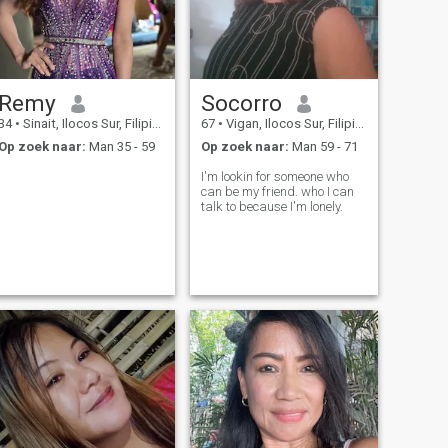
Remy
Socorro
34
•
Sinait, Ilocos Sur, Filipijnen
67
•
Vigan, Ilocos Sur, Filipijnen
Op zoek naar:
Man 35 - 59
Op zoek naar:
Man 59 - 71
I'm lookin for someone who
can be my friend. who I can
talk to because I'm lonely.