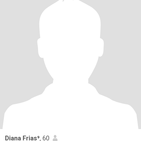
Diana Frias⁹
, 60