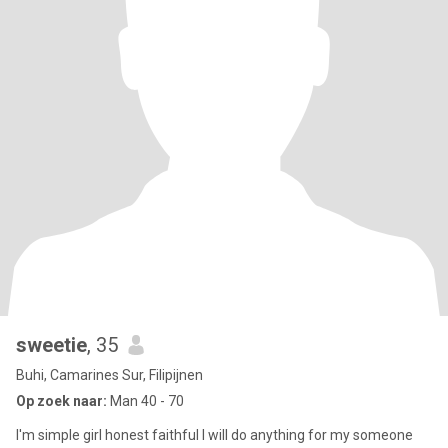
sweetie
, 35
Buhi, Camarines Sur, Filipijnen
Op zoek naar:
Man 40 - 70
I'm simple girl honest faithful I will do anything for my someone