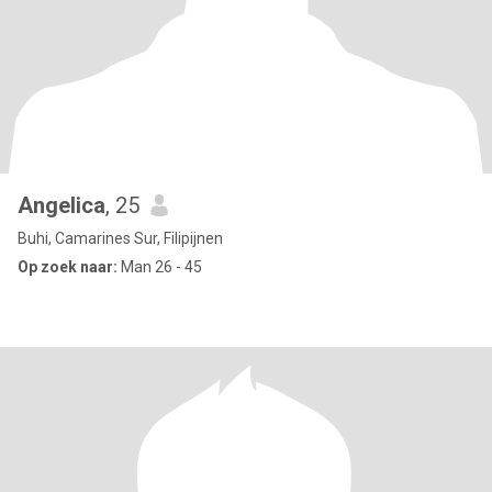
Angelica
, 25
Buhi, Camarines Sur, Filipijnen
Op zoek naar:
Man 26 - 45