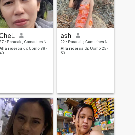
CheL
ash
37
•
Paracale, Camarines Norte, Filippine
22
•
Paracale, Camarines Norte, Filippine
Alla ricerca di:
Uomo 38 -
Alla ricerca di:
Uomo 25 -
40
50