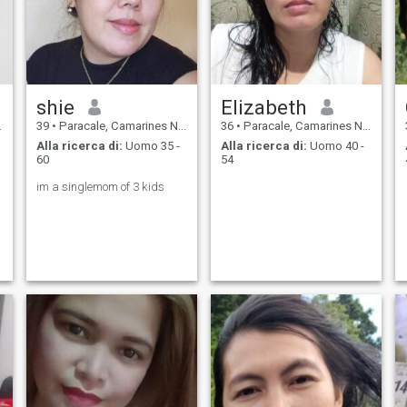
shie
Elizabeth
39
•
Paracale, Camarines Norte, Filippine
36
•
Paracale, Camarines Norte, Filippine
Alla ricerca di:
Uomo 35 -
Alla ricerca di:
Uomo 40 -
60
54
im a singlemom of 3 kids