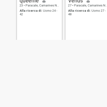
queenie
Venus
23
•
Paracale, Camarines Norte, Filippine
27
•
Paracale, Camarines Norte, Filippine
Alla ricerca di:
Uomo 24 -
Alla ricerca di:
Uomo 27 -
42
48
Alyssa gomez
Lovel
28
•
Paracale, Camarines Norte, Filippine
42
•
Paracale, 