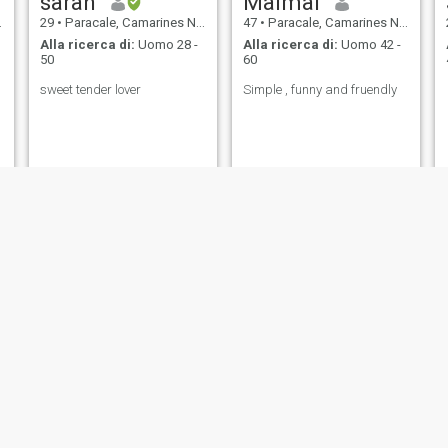
sarah
Maimai
29
•
Paracale, Camarines Norte, Filippine
47
•
Paracale, Camarines Norte, Filippine
Alla ricerca di:
Uomo 28 -
Alla ricerca di:
Uomo 42 -
50
60
sweet tender lover
Simple , funny and fruendly
y
Marjorie
Cariza
Camarines Norte, Filippine
33
•
Paracale, Camarines Norte, Filippine
24
•
Paracale, Camarines N