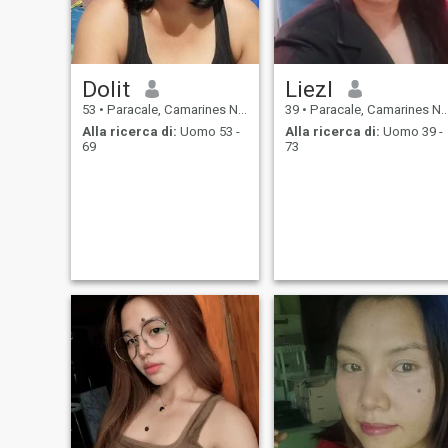
Dolit
Liezl
53
•
Paracale, Camarines Norte, Filippine
39
•
Paracale, Camarines Norte, Filippine
Alla ricerca di:
Uomo 53 -
Alla ricerca di:
Uomo 39 -
69
73