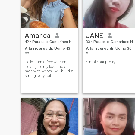
Amanda
JANE
42
•
Paracale, Camarines Norte, Filippine
33
•
Paracale, Camarines Norte, Filippine
Alla ricerca di:
Uomo 43 -
Alla ricerca di:
Uomo 30 -
68
51
Hello! I am a free woman,
Simple but pretty
looking for my love and a
man with whom I will build a
strong, very faithful
relationship, filled with love,
respect and understanding. I
am very easy-going, positive
and cheerful. I treat life and
people easily, accepting