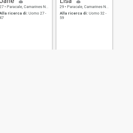
Jane
Lisa
27
•
Paracale, Camarines Norte, Filippine
29
•
Paracale, Camarines Norte, Filippine
Alla ricerca di:
Uomo 27 -
Alla ricerca di:
Uomo 32 -
47
59
Mai
orte, Filippine
38
•
Paracale, Camarines Norte, Filippine