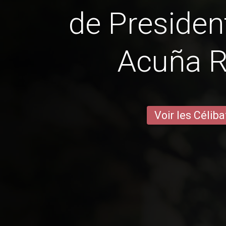
de Presiden
Acuña 
Voir les Céliba