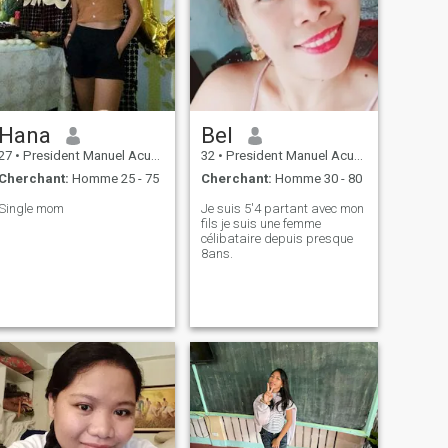
Hana
Bel
27
•
President Manuel Acuña Roxas, Zamboanga del Norte, Philippin...
32
•
President Manuel Acuña Roxas, Zamboanga del Norte, Philippin...
Cherchant:
Homme 25 - 75
Cherchant:
Homme 30 - 80
Single mom
Je suis 5'4 partant avec mon
fils je suis une femme
célibataire depuis presque
8ans.