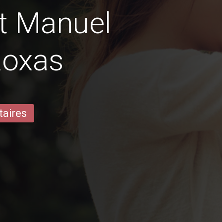
t Manuel
Roxas
taires