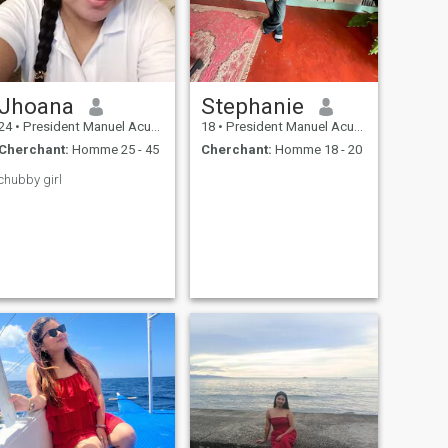
Jhoana
Stephanie
24
•
President Manuel Acuña Roxas, Zamboanga del Norte, Philippin...
18
•
President Manuel Acuña Roxas, Zamboanga del Norte, Philippin...
Cherchant:
Homme 25 - 45
Cherchant:
Homme 18 - 20
chubby girl