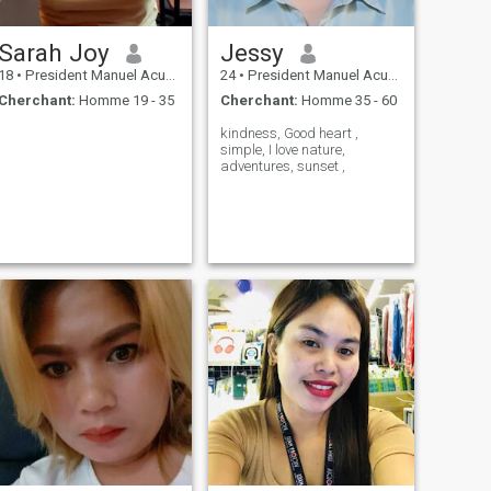
Sarah Joy
Jessy
18
•
President Manuel Acuña Roxas, Zamboanga del Norte, Philippin...
24
•
President Manuel Acuña Roxas, Zamboanga del Norte, Philippin...
Cherchant:
Homme 19 - 35
Cherchant:
Homme 35 - 60
kindness, Good heart ,
simple, I love nature,
adventures, sunset ,