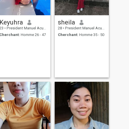
Keyuhra
sheila
23
•
President Manuel Acuña Roxas, Zamboanga del Norte, Philippin...
28
•
President Manuel Acuña Roxas, Zamboanga del Norte, Philippin...
Cherchant:
Homme 26 - 47
Cherchant:
Homme 35 - 50