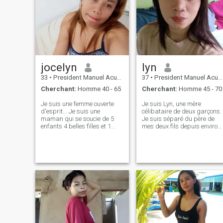
jocelyn
lyn
33
•
President Manuel Acuña Roxas, Zamboanga del Norte, Philippin...
37
•
President Manuel Acuña Roxas, Zamboanga del Norte, Philippin...
Cherchant:
Homme 40 - 65
Cherchant:
Homme 45 - 70
Je suis une femme ouverte
Je suis Lyn, une mère
d'esprit... Je suis une
célibataire de deux garçons.
maman qui se soucie de 5
Je suis séparé du père de
enfants 4 belles filles et 1
mes deux fils depuis environ
garçon.je suis 3x échoué
10 ans. J'élève mes enfants
d'avoir un bon partenaire
toute seule. Je travaille dur
que j'avais l'habitude de
pour leur fournir une
vivre avec mes enfants.mais
éducation et de la nourriture.
je ne vais toujours pas
Cependant, je ne travaille
essayer mais pas dans ma
pas loin de mes enfants
même itnicity.je ne vais pas
actuellement parce que je
essayer de le regarder de
dois m’occuper d’eux, de la
pays étranger.mais bien sûr
maison à l’école et de l’école 
avant qu'il m'accepte, il doit
la maison. En tant que mère,
accepter mes enfants
et ayant moi-même été
d'abord pour être son propre
étudiante, je comprends