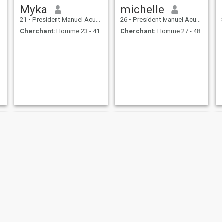
Myka
michelle
21
•
President Manuel Acuña Roxas, Zamboanga del Norte, Philippin...
26
•
President Manuel Acuña Roxas, Zamboanga del Norte, Philippin...
Cherchant:
Homme 23 - 41
Cherchant:
Homme 27 - 48
Jamaica
Juvy