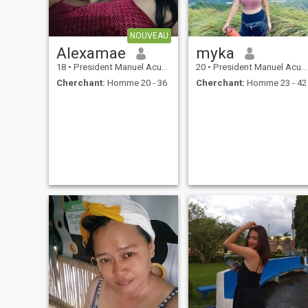
NOUVEAU
Alexamae
myka
18
•
President Manuel Acuña Roxas, Zamboanga del Norte, Philippin...
20
•
President Manuel Acuña Roxas, Zamboanga del Norte, Philippin...
Cherchant:
Homme 20 - 36
Cherchant:
Homme 23 - 42