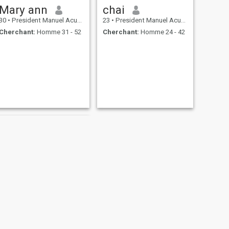
Mary ann
chai
30
•
President Manuel Acuña Roxas, Zamboanga del Norte, Philippin...
23
•
President Manuel Acuña Roxas, Zamboanga del Norte, Philippin...
Cherchant:
Homme 31 - 52
Cherchant:
Homme 24 - 42
SUIVANT
Mary Joy