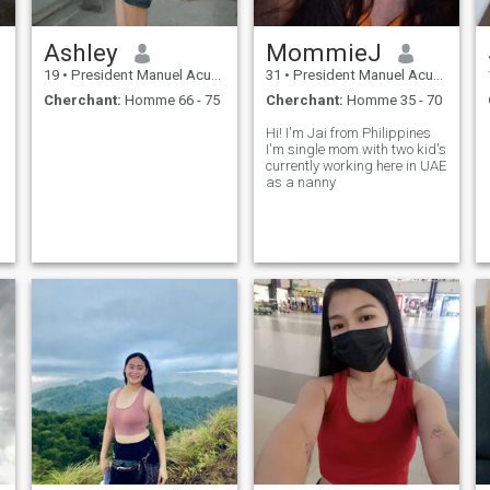
Ashley
MommieJ
19
•
President Manuel Acuña Roxas, Zamboanga del Norte, Philippin...
31
•
President Manuel Acuña Roxas, Zamboanga del Norte, Philippin...
Cherchant:
Homme 66 - 75
Cherchant:
Homme 35 - 70
Hi! I'm Jai from Philippines
I'm single mom with two kid's
currently working here in UAE
as a nanny