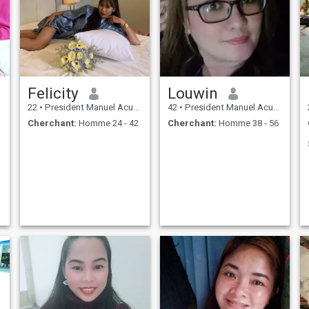
Felicity
Louwin
22
•
President Manuel Acuña Roxas, Zamboanga del Norte, Philippin...
42
•
President Manuel Acuña Roxas, Zamboanga del Norte, Philippin...
Cherchant:
Homme 24 - 42
Cherchant:
Homme 38 - 56
à