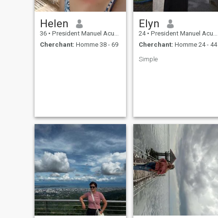
Helen
Elyn
36
•
President Manuel Acuña Roxas, Zamboanga del Norte, Philippin...
24
•
President Manuel Acuña Roxas, Zamboanga del Norte, Philippin...
Cherchant:
Homme 38 - 69
Cherchant:
Homme 24 - 44
Simple