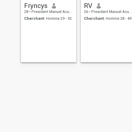
Fryncys
RV
28
•
President Manuel Acuña Roxas, Zamboanga del Norte, Philippin...
26
•
President Manuel Acuña Roxas, Zamboanga del Norte, Philippin...
Cherchant:
Homme 29 - 53
Cherchant:
Homme 28 - 49
jes
Laine