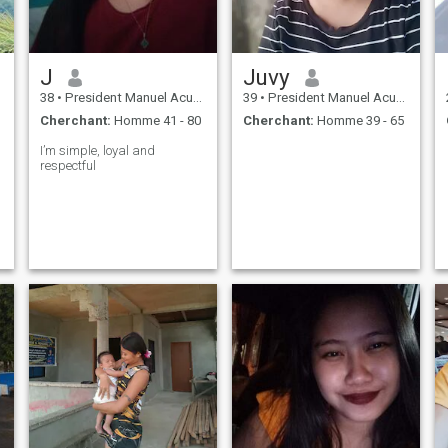
J
Juvy
38
•
President Manuel Acuña Roxas, Zamboanga del Norte, Philippin...
39
•
President Manuel Acuña Roxas, Zamboanga del Norte, Philippin...
Cherchant:
Homme 41 - 80
Cherchant:
Homme 39 - 65
I’m simple, loyal and
respectful