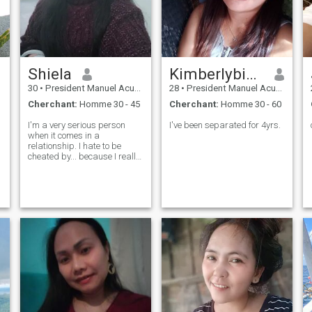
x
Shiela
Kimberlybicoy
30
•
President Manuel Acuña Roxas, Zamboanga del Norte, Philippin...
28
•
President Manuel Acuña Roxas, Zamboanga del Norte, Philippin...
Cherchant:
Homme 30 - 45
Cherchant:
Homme 30 - 60
I'm a very serious person
I've been separated for 4yrs.
when it comes in a
relationship. I hate to be
cheated by... because I really
want to feel the true love. Just
try to know me first you will
know about me more...