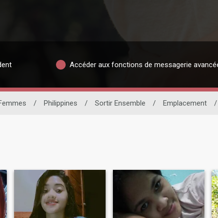
dent
Accéder aux fonctions de messagerie avancé
Femmes
/
Philippines
/
Sortir Ensemble
/
Emplacement
/