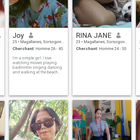
Joy
RINA JANE
25
•
Magallanes, Sorsogon, Philippines
23
•
Magallanes, Sorsogon, Philippines
Cherchant:
Homme 26 - 45
Cherchant:
Homme 24 - 55
I'm a simple girl. I love
watching movies playing
badminton singing dancing
and walking at the beach
watch sunset.