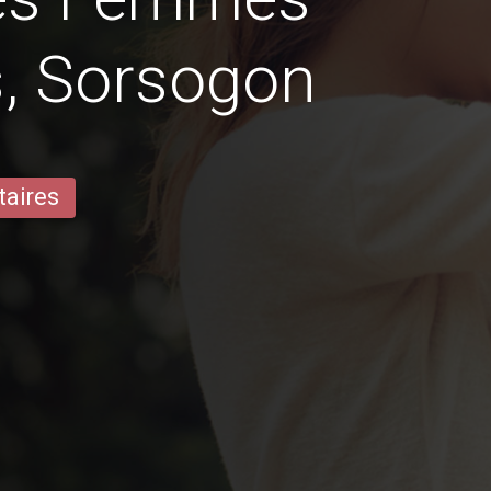
, Sorsogon
taires