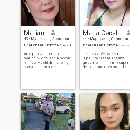
Mariam
Maria Cecelia
49
•
Magallanes, Sorsogon, Philippines
44
•
Magallanes, Sorsogon, Philippines
Cherchant:
Homme 45 - 70
Cherchant:
Homme 37 - 77
An alpha woman. GOD
Je suis douée pour cuisiner,
fearing, widow and a mother
je peux te rassasier sans
of three. My children are my
grossir, et je peux m'occuper
everything. I’m honest,
de toi quand tu es malade lol
cincere, affectionate and
j'ai un fils de 14 ans qui veut
trustworthy. I’m a jolly person
devenir footballeur
who loves to travel. I value
professionnel et je représente
marriage and family. I’m
le pays de l' Je veux dire, je
hoping to find special
suis une mère célibataire,
someone with
mais est-ce que ça affecte la
beauté? Je n'en suis pas
convaincu, monsieur. Je veux
dire si tu veux le vrai soin et
l'expérience philippine alors
je ne vais pas le manquer lol