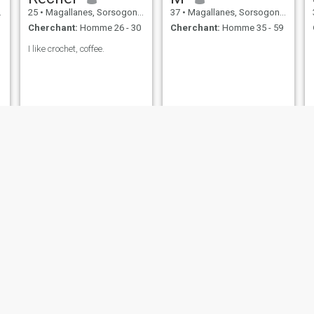
25
•
Magallanes, Sorsogon, Philippines
37
•
Magallanes, Sorsogon, Philippines
Cherchant:
Homme 26 - 30
Cherchant:
Homme 35 - 59
I like crochet, coffee.
Ramziya
Beverly
39
•
Magallanes, Sorsogon, Philippines
38
•
Magallanes, Sorsogon, Philippines