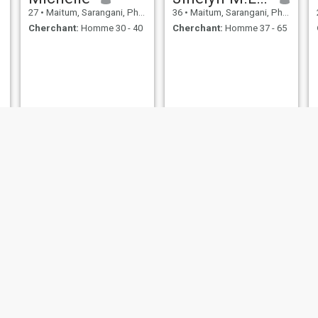
27
•
Maitum, Sarangani, Philippines
36
•
Maitum, Sarangani, Philippines
Cherchant:
Homme 30 - 40
Cherchant:
Homme 37 - 65
rusty
xyla
30
•
Maitum, Sarangani, Philippines
20
•
Maitum, Sarangani, Philippines