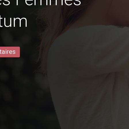
itum
taires