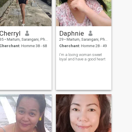
Cherryl
Daphnie
35
•
Maitum, Sarangani, Philippines
29
•
Maitum, Sarangani, Philippines
Cherchant:
Homme 38 - 68
Cherchant:
Homme 28 - 49
I'm a loving woman sweet
loyal and have a good heart