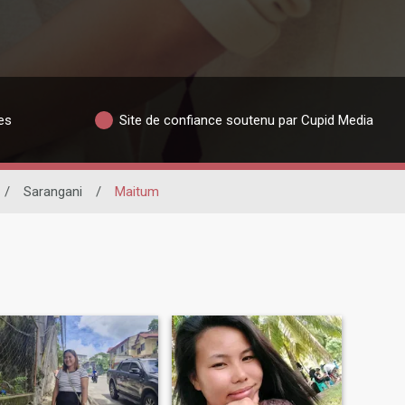
es
Site de confiance soutenu par Cupid Media
/
Sarangani
/
Maitum