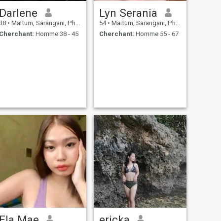
Darlene
Lyn Serania
38
•
Maitum, Sarangani, Philippines
54
•
Maitum, Sarangani, Philippines
Cherchant:
Homme 38 - 45
Cherchant:
Homme 55 - 67
Ela Mae
ericka