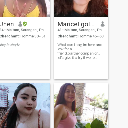
Jhen
Maricel golpeo
34
•
Maitum, Sarangani, Philippines
43
•
Maitum, Sarangani, Philippines
Cherchant:
Homme 30 - 51
Cherchant:
Homme 45 - 60
𝑠𝑖𝑚𝑝𝑙𝑒 𝑠𝑖𝑛𝑔𝑙𝑒
What can I say, Im here and
look for a
friend,partner,companion..
let's give it a try if we're
gonna be compatible,. I can't
promise you to give it all, but I
can love you more the way
you'll love me..see yah