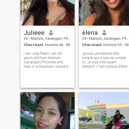
Julieee
elena
34
•
Maitum, Sarangani, Philippines
29
•
Maitum, Sarangani, Philippines
Cherchant:
Homme 40 - 89
Cherchant:
Homme 35 - 59
I am Julie Pearl i am 34
Je suis une femme très
years old from Maitum
simple qui a une vie simple
Sarangani Province who
ici. Je suis très ouvert
lives in a mountain raised by
d'esprit. C'est sympa d'être
my grandma. As she is the
avec lui. avoir le sens de
only person that i have now
l'humour et être disposé à
my parents left me when i
partager ses pensées
was a kid i was 8 years old
when they left me to
grandma and they choo