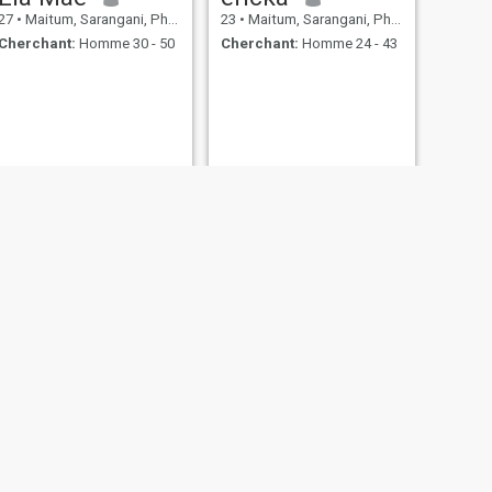
27
•
Maitum, Sarangani, Philippines
23
•
Maitum, Sarangani, Philippines
Cherchant:
Homme 30 - 50
Cherchant:
Homme 24 - 43
NOUVEAU
SUIVANT
Gail
21
•
Maitum, Sarangani, Philippines