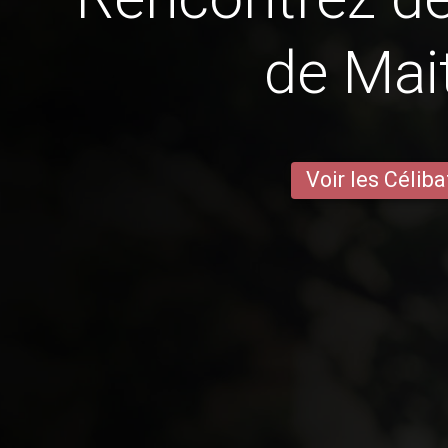
de Ma
Voir les Céliba