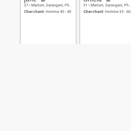
37
•
Maitum, Sarangani, Philippines
31
•
Maitum, Sarangani, Philippines
Cherchant:
Homme 40 - 40
Cherchant:
Homme 35 - 60
vien
Sheila
45
•
Maitum, Sarangani, Philippines
32
•
Maitum, Sarangani, Philippines