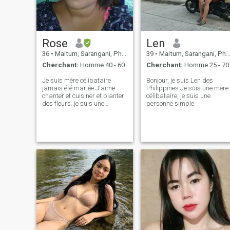
Rose
Len
36
•
Maitum, Sarangani, Philippines
39
•
Maitum, Sarangani, Philippines
Cherchant:
Homme 40 - 60
Cherchant:
Homme 25 - 70
Je suis mère célibataire
Bonjour, je suis Len des
jamais été mariée J'aime
Philippines Je suis une mère
chanter et cuisiner et planter
célibataire, je suis une
des fleurs..je suis une
personne simple.
personne douce et
attentionnée