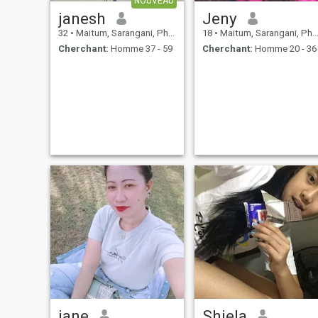
NOUVEAU
janesh
Jeny
32
•
Maitum, Sarangani, Philippines
18
•
Maitum, Sarangani, Philippines
Cherchant:
Homme 37 - 59
Cherchant:
Homme 20 - 36
jane
Shiela