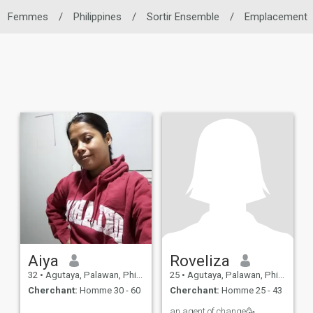
Femmes
/
Philippines
/
Sortir Ensemble
/
Emplacement
Aiya
Roveliza
32
•
Agutaya, Palawan, Philippines
25
•
Agutaya, Palawan, Philippines
Cherchant:
Homme 30 - 60
Cherchant:
Homme 25 - 43
an agent of change🥳