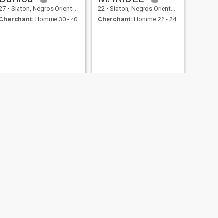
27
•
Siaton, Negros Oriental, Philippines
22
•
Siaton, Negros Oriental, Philippines
Cherchant:
Homme 30 - 40
Cherchant:
Homme 22 - 24
SUIVANT
emilyn
46
•
Siaton, Negros Oriental, Philippines