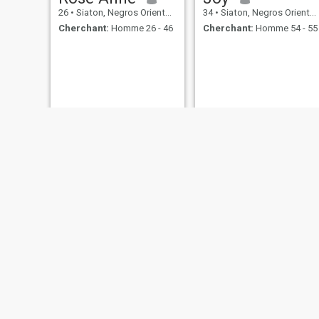
26
•
Siaton, Negros Oriental, Philippines
34
•
Siaton, Negros Oriental, Philippines
Cherchant:
Homme 26 - 46
Cherchant:
Homme 54 - 55
Jarm
cita
36
•
Siaton, Negros Oriental, Philippines
58
•
Siaton, Negros Oriental, Philippines