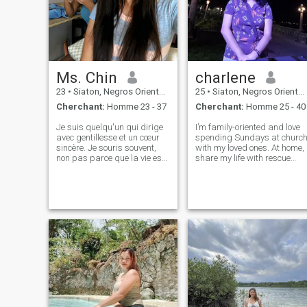
Ms. Chin
charlene
23
•
Siaton, Negros Oriental, Philippines
25
•
Siaton, Negros Oriental, Philippines
Cherchant:
Homme 23 - 37
Cherchant:
Homme 25 - 40
Je suis quelqu'un qui dirige
I’m family-oriented and love
avec gentillesse et un cœur
spending Sundays at churc
sincère. Je souris souvent,
with my loved ones. At home, 
non pas parce que la vie est
share my life with rescue
parfaite, mais parce que j'ai
cats and dogs who bring me
appris à apprécier les
joy every day. I enjoy nature
petites choses... les moments
trips that let me recharge
de tranquillité, les joies
and connect with the
simples, et la beauté de la
outdoors. Friends describe
vie quotidienne. J'aime les
me as
endroits paisibles, surtout la
plage, et j'aime regarder les
étoiles, ça me calme et me
rappelle à quel point la vie
peut être belle dans ses
J'apprécie les conversations
profondes, les rires qui
viennent naturellement et les