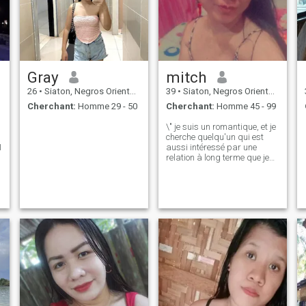
Gray
mitch
26
•
Siaton, Negros Oriental, Philippines
39
•
Siaton, Negros Oriental, Philippines
Cherchant:
Homme 29 - 50
Cherchant:
Homme 45 - 99
\" je suis un romantique, et je
h
cherche quelqu'un qui est
I
aussi intéressé par une
relation à long terme que je
suis \"