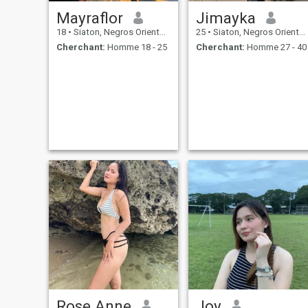
Mayraflor
Jimayka
18
•
Siaton, Negros Oriental, Philippines
25
•
Siaton, Negros Oriental, Philippines
Cherchant:
Homme 18 - 25
Cherchant:
Homme 27 - 40
Rose Anne
Joy