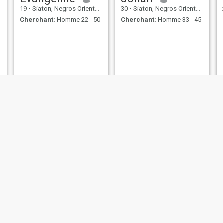
19
•
Siaton, Negros Oriental, Philippines
30
•
Siaton, Negros Oriental, Philippines
Cherchant:
Homme 22 - 50
Cherchant:
Homme 33 - 45
ella
Marsha
28
•
Siaton, Negros Oriental, Philippines
26
•
Siaton, Negros Oriental, Philippines