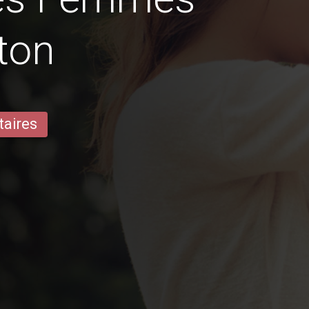
ton
taires