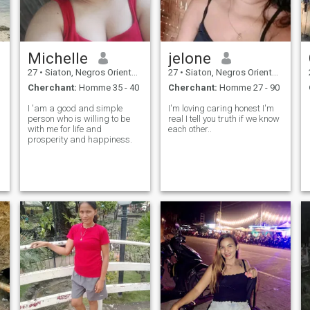
Michelle
jelone
27
•
Siaton, Negros Oriental, Philippines
27
•
Siaton, Negros Oriental, Philippines
Cherchant:
Homme 35 - 40
Cherchant:
Homme 27 - 90
I 'am a good and simple
I'm loving caring honest I'm
person who is willing to be
real I tell you truth if we know
with me for life and
each other..
prosperity and happiness.