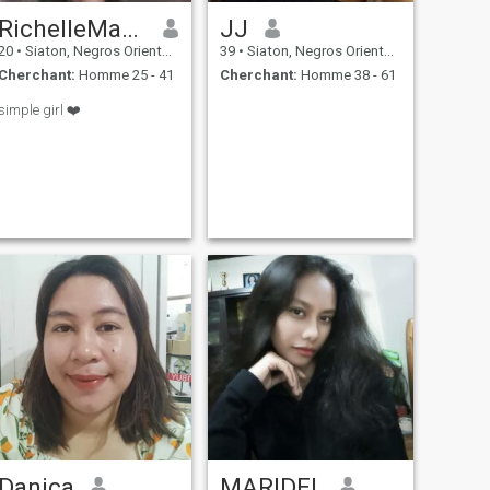
RichelleMae Tolintino
JJ
20
•
Siaton, Negros Oriental, Philippines
39
•
Siaton, Negros Oriental, Philippines
Cherchant:
Homme 25 - 41
Cherchant:
Homme 38 - 61
simple girl ❤️
Danica
MARIDEL